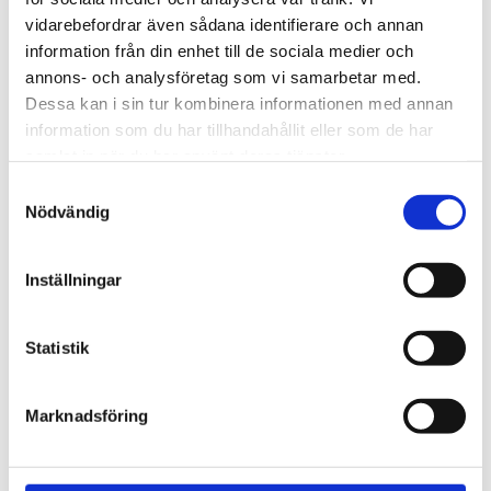
720600
Lättmonterad 
vidarebefordrar även sådana identifierare och annan
lasthållarfot för Thule Evo-
Lättmonterad 
information från din enhet till de sociala medier och
takräcken, för fordon med 
lasthållarfot för Thule 
integrerad reling.
Edge-takräcken, för 
annons- och analysföretag som vi samarbetar med.
1 795
kr
2 525
kr
fordon med integrerad 
Dessa kan i sin tur kombinera informationen med annan
reling.
1 975
kr
2 635
kr
information som du har tillhandahållit eller som de har
samlat in när du har använt deras tjänster.
S
Nödvändig
a
m
t
Inställningar
y
c
k
Statistik
e
s
Marknadsföring
v
a
l