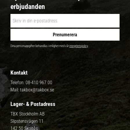
erbjudanden
Prenumerera
Dina personuppgifter behandlas i enlighet med vår
integritetspolicy
.
Kontakt
Telefon:
08-410 967 00
Mail:
takbox@takbox.se
Lager- & Postadress
TBX Stockholm AB
Slipstensvägen 11
142 50 Skogås