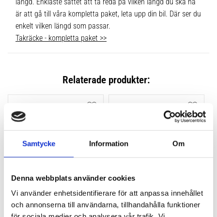
längd. Enklaste sättet att ta reda på vilken längd du ska ha
är att gå till våra kompletta paket, leta upp din bil. Där ser du
enkelt vilken längd som passar.
Takräcke - kompletta paket >>
Relaterade produkter:
Lägg till i favoriter
Lägg till
Samtycke
Information
Om
Denna webbplats använder cookies
Vi använder enhetsidentifierare för att anpassa innehållet
THULE FLUSH RAIL EVO 
THULE FLUSH RAIL 
och annonserna till användarna, tillhandahålla funktioner
4-PACK 710600
EDGE FOTSATS 4-PACK 
för sociala medier och analysera vår trafik. Vi