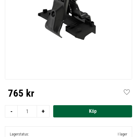
765
kr
Lägg t
-
+
Lagerstatus
I lager