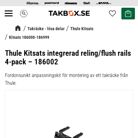
Kundvag
Favoriter
search
Meny
Takräcke - lösa delar
Thule Kitsats
Kitsats 186000-186999
Thule Kitsats integrerad reling/flush rails
4-pack – 186002
Fordonsunikt anpassningskit för montering av ett takräcke från
Thule.