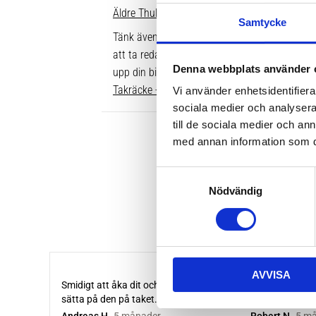
Äldre Thule fotsatser som inte går att komple
Samtycke
Tänk även på att dina rör över taket behöver v
att ta reda på vilken längd du ska ha är att gå
Denna webbplats använder 
upp din bil. Där ser du enkelt vilken längd so
Takräcke - kompletta paket >>
Vi använder enhetsidentifierar
sociala medier och analysera 
till de sociala medier och a
med annan information som du 
S
Nödvändig
a
m
t
y
c
AVVISA
k
e
s