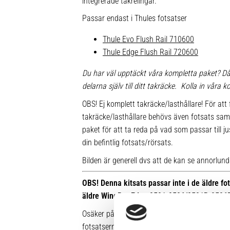
integrerade takrelingar.
Passar endast i Thules fotsatser
Thule Evo Flush Rail 710600
Thule Edge Flush Rail 720600
Du har väl upptäckt våra kompletta paket? Då
delarna själv till ditt takräcke. Kolla in våra
OBS! Ej komplett takräcke/lasthållare! För att 
takräcke/lasthållare behövs även fotsats sam
paket för att ta reda på vad som passar till ju
din befintlig fotsats/rörsats.
Bilden är generell dvs att de kan se annorlunda u
OBS! Denna kitsats passar inte i de äldre f
äldre WingBar Edge 9591-9596/9591B-9596
Osäker på vilken fot du har sedan tidigare? Hä
fotsatserna: