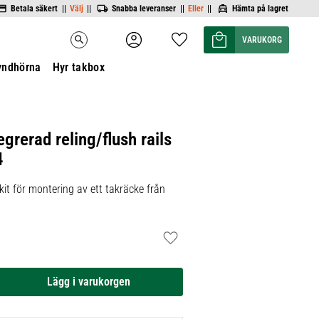
Betala säkert ||
Välj
||
Snabba leveranser ||
Eller
||
Hämta på lagret
Kundvagn
Favoriter
search
yndhörna
Hyr takbox
egrerad reling/flush rails
4
it för montering av ett takräcke från
Lägg till i favoriter