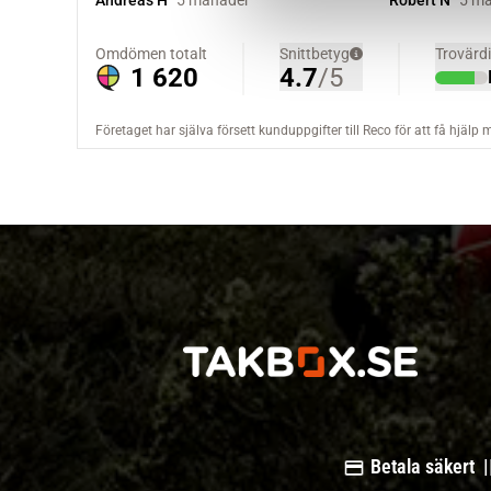
v
a
l
Betala säkert |