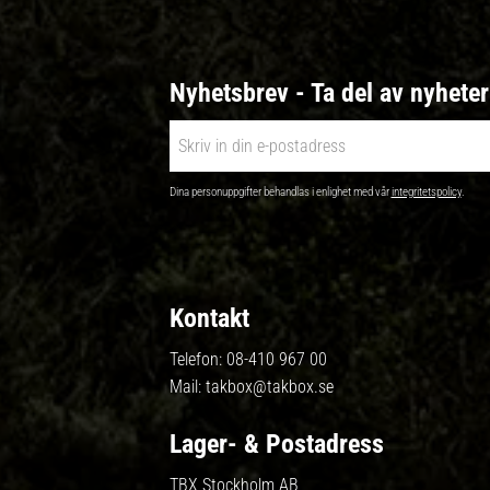
Nyhetsbrev - Ta del av nyhete
Dina personuppgifter behandlas i enlighet med vår
integritetspolicy
.
Kontakt
Telefon:
08-410 967 00
Mail:
takbox@takbox.se
Lager- & Postadress
TBX Stockholm AB