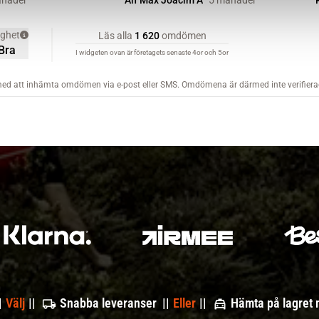
|
Välj
||
Snabba leveranser ||
Eller
||
Hämta på lagret