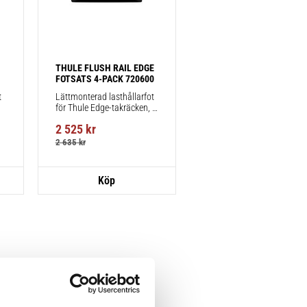
THULE FLUSH RAIL EDGE 
FOTSATS 4-PACK 720600
 
Lättmonterad lasthållarfot 
för Thule Edge-takräcken, 
för fordon med integrerad 
2 525
kr
reling.
2 635
kr