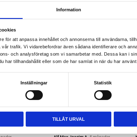
ttera med nya kitsatser >>
Information
ara i rätt längd. Enklaste sättet
 till våra kompletta paket, leta
cookies
m passar.
e för att anpassa innehållet och annonserna till användarna, tillh
vår trafik. Vi vidarebefordrar även sådana identifierare och anna
nnons- och analysföretag som vi samarbetar med. Dessa kan i sin
har tillhandahållit eller som de har samlat in när du har använt 
Inställningar
Statistik
TILLÅT URVAL