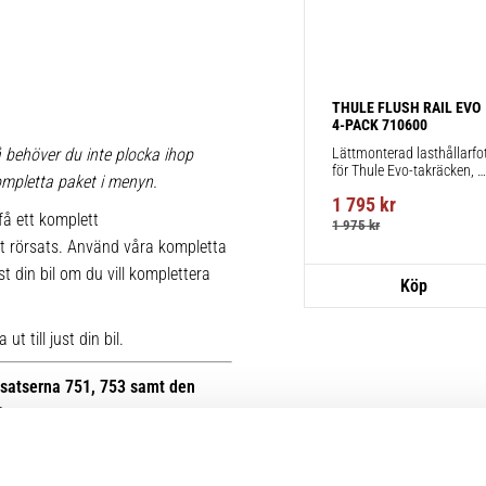
THULE FLUSH RAIL EVO 
4-PACK 710600
Lättmonterad lasthållarfot
 behöver du inte plocka ihop
för Thule Evo-takräcken, 
 kompletta paket i menyn.
för fordon med integrerad 
1 795
kr
reling.
få ett komplett
1 975
kr
t rörsats. Använd våra kompletta
st din bil om du vill komplettera
t till just din bil.
otsatserna 751, 753 samt den
B.
r kan du se bilder på de äldre