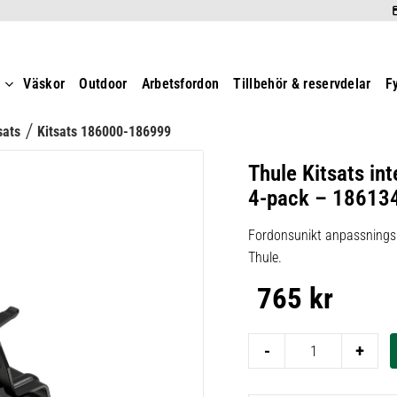
t
Väskor
Outdoor
Arbetsfordon
Tillbehör & reservdelar
F
sats
Kitsats 186000-186999
Thule Kitsats int
4-pack – 18613
Fordonsunikt anpassningsk
Thule.
765
kr
-
+