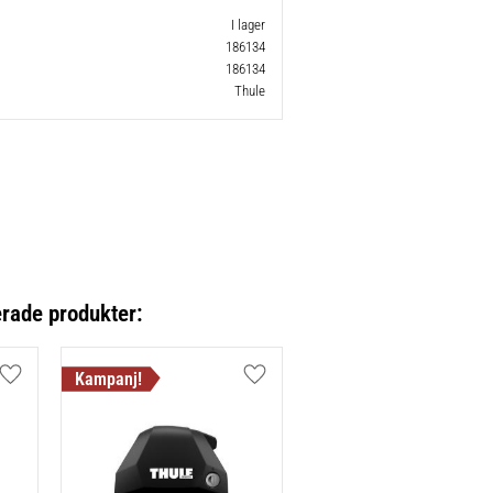
I lager
186134
186134
Thule
erade produkter:
Lägg till i favoriter
Lägg till i favoriter