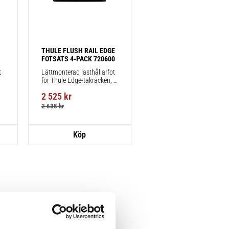
THULE FLUSH RAIL EDGE 
FOTSATS 4-PACK 720600
 
Lättmonterad lasthållarfot 
för Thule Edge-takräcken, 
för fordon med integrerad 
2 525
kr
reling.
2 635
kr