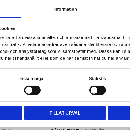
ttera med nya kitsatser >>
Information
ara i rätt längd. Enklaste sättet
 till våra kompletta paket, leta
cookies
m passar.
e för att anpassa innehållet och annonserna till användarna, tillh
vår trafik. Vi vidarebefordrar även sådana identifierare och anna
nnons- och analysföretag som vi samarbetar med. Dessa kan i sin
har tillhandahållit eller som de har samlat in när du har använt 
Inställningar
Statistik
TILLÅT URVAL