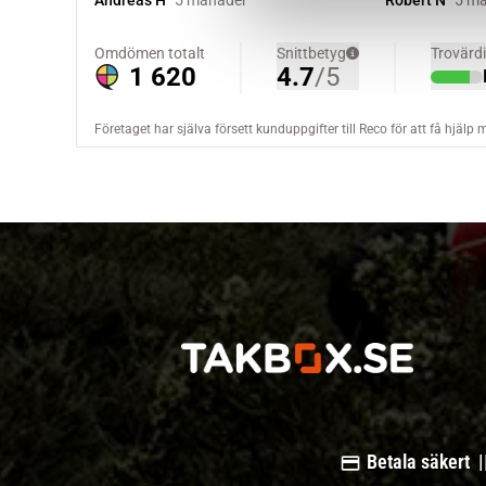
v
a
l
Betala säkert |