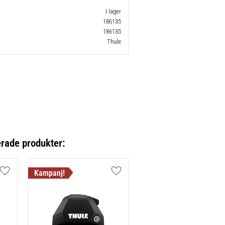
I lager
186135
186135
Thule
erade produkter:
Lägg till i favoriter
Lägg till i favoriter