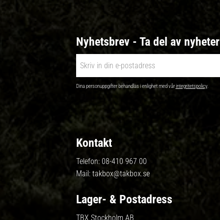
Nyhetsbrev - Ta del av nyhete
Dina personuppgifter behandlas i enlighet med vår
integritetspolicy
.
Kontakt
Telefon:
08-410 967 00
Mail:
takbox@takbox.se
Lager- & Postadress
TBX Stockholm AB