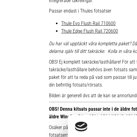
integrerade takrelingar.
Passar endast i Thules fotsatser
Thule Evo Flush Rail 710600
Thule Edge Flush Rail 720600
Du har väl upptäckt våra kompletta paket? Då
delarna själv till ditt takräcke. Kolla in våra
OBS! Ej komplett takräcke/lasthållare! För att 
takräcke/lasthållare behövs även fotsats sam
paket för att ta reda på vad som passar till ju
din befintlig fotsats/rörsats.
Bilden är generell dvs att de kan se annorlunda u
OBS! Denna kitsats passar inte i de äldre f
äldre WingBar Edge 9591-9596/9591B-9596
Osäker på vilken fot du har sedan tidigare? Hä
fotsatserna: