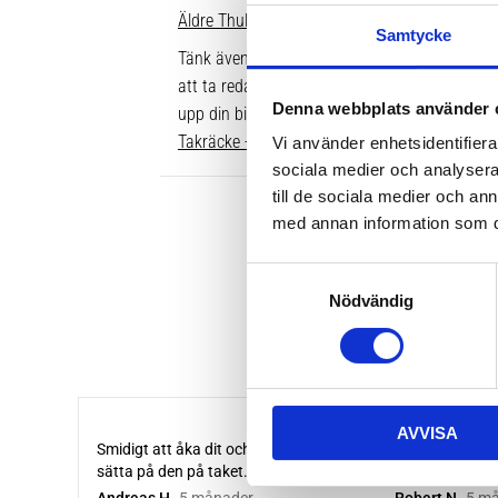
Äldre Thule fotsatser som inte går att komple
Samtycke
Tänk även på att dina rör över taket behöver v
att ta reda på vilken längd du ska ha är att gå
Denna webbplats använder 
upp din bil. Där ser du enkelt vilken längd so
Takräcke - kompletta paket >>
Vi använder enhetsidentifierar
sociala medier och analysera 
till de sociala medier och a
med annan information som du 
S
Nödvändig
a
m
t
y
c
AVVISA
k
e
s