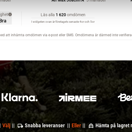
|
Välj
||
Snabba leveranser ||
Eller
||
Hämta på lagret