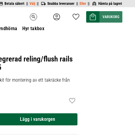
Betala säkert ||
Välj
||
Snabba leveranser ||
Eller
||
Hämta på lagret
Kundvagn
Favoriter
search
yndhörna
Hyr takbox
egrerad reling/flush rails
5
it för montering av ett takräcke från
Lägg till i favoriter