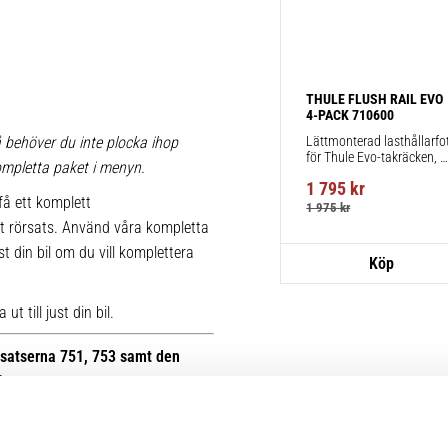
THULE FLUSH RAIL EVO 
4-PACK 710600
Lättmonterad lasthållarfot
 behöver du inte plocka ihop
för Thule Evo-takräcken, 
 kompletta paket i menyn.
för fordon med integrerad 
1 795
kr
reling.
få ett komplett
1 975
kr
t rörsats. Använd våra kompletta
st din bil om du vill komplettera
t till just din bil.
otsatserna 751, 753 samt den
B.
r kan du se bilder på de äldre