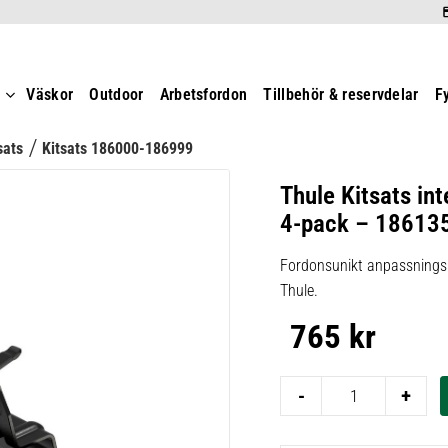
t
Väskor
Outdoor
Arbetsfordon
Tillbehör & reservdelar
F
sats
Kitsats 186000-186999
Thule Kitsats int
4-pack – 18613
Fordonsunikt anpassningsk
Thule.
765
kr
-
+