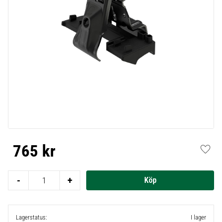
765
kr
Lägg t
-
+
Lagerstatus
I lager