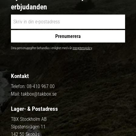
erbjudanden
Prenumerera
Dina personuppgifter behandlas i enlighet med vår
integritetspolicy
.
Kontakt
Telefon:
08-410 967 00
Mail:
takbox@takbox.se
Lager- & Postadress
TBX Stockholm AB
Slipstensvägen 11
142 50 Skogås