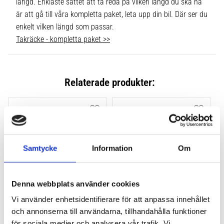
längd. Enklaste sättet att ta reda på vilken längd du ska ha
är att gå till våra kompletta paket, leta upp din bil. Där ser du
enkelt vilken längd som passar.
Takräcke - kompletta paket >>
Relaterade produkter:
Lägg till i favoriter
Lägg till
Samtycke
Information
Om
Denna webbplats använder cookies
Vi använder enhetsidentifierare för att anpassa innehållet
THULE FLUSH RAIL EVO 
THULE FLUSH RAIL 
och annonserna till användarna, tillhandahålla funktioner
4-PACK 710600
EDGE FOTSATS 4-PACK 
för sociala medier och analysera vår trafik. Vi