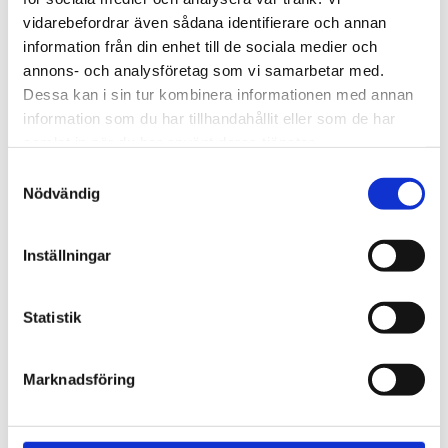
720600
Lättmonterad 
vidarebefordrar även sådana identifierare och annan
lasthållarfot för Thule Evo-
Lättmonterad 
information från din enhet till de sociala medier och
takräcken, för fordon med 
lasthållarfot för Thule 
integrerad reling.
Edge-takräcken, för 
annons- och analysföretag som vi samarbetar med.
1 795
kr
2 525
kr
fordon med integrerad 
Dessa kan i sin tur kombinera informationen med annan
reling.
1 975
kr
2 635
kr
information som du har tillhandahållit eller som de har
samlat in när du har använt deras tjänster.
S
Nödvändig
a
m
t
Inställningar
y
c
k
Statistik
e
s
Marknadsföring
v
a
l