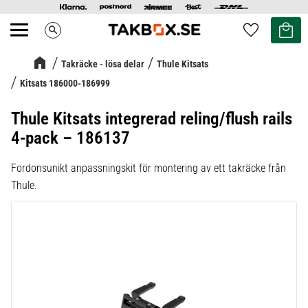
Kundvag
Favoriter
search
Meny
Takräcke - lösa delar
Thule Kitsats
Kitsats 186000-186999
Thule Kitsats integrerad reling/flush rails
4-pack – 186137
Fordonsunikt anpassningskit för montering av ett takräcke från
Thule.