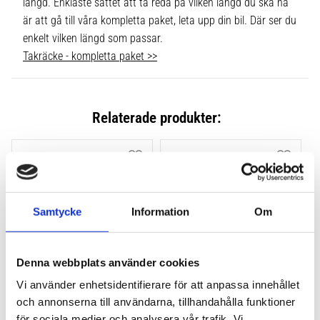
längd. Enklaste sättet att ta reda på vilken längd du ska ha
är att gå till våra kompletta paket, leta upp din bil. Där ser du
enkelt vilken längd som passar.
Takräcke - kompletta paket >>
Relaterade produkter:
Lägg till i favoriter
Lägg till
Samtycke
Information
Om
Denna webbplats använder cookies
Vi använder enhetsidentifierare för att anpassa innehållet
THULE FLUSH RAIL EVO 
THULE FLUSH RAIL 
och annonserna till användarna, tillhandahålla funktioner
4-PACK 710600
EDGE FOTSATS 4-PACK 
för sociala medier och analysera vår trafik. Vi