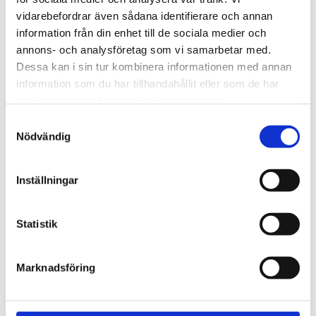
720600
Lättmonterad 
vidarebefordrar även sådana identifierare och annan
lasthållarfot för Thule Evo-
Lättmonterad 
information från din enhet till de sociala medier och
takräcken, för fordon med 
lasthållarfot för Thule 
integrerad reling.
Edge-takräcken, för 
annons- och analysföretag som vi samarbetar med.
1 795
kr
2 525
kr
fordon med integrerad 
Dessa kan i sin tur kombinera informationen med annan
reling.
1 975
kr
2 635
kr
information som du har tillhandahållit eller som de har
samlat in när du har använt deras tjänster.
S
Nödvändig
a
m
t
Inställningar
y
c
k
Statistik
e
s
Marknadsföring
v
a
l