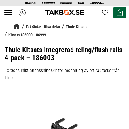
Kundvag
Favoriter
search
Meny
Takräcke - lösa delar
Thule Kitsats
Kitsats 186000-186999
Thule Kitsats integrerad reling/flush rails
4-pack – 186003
Fordonsunikt anpassningskit för montering av ett takräcke från
Thule.