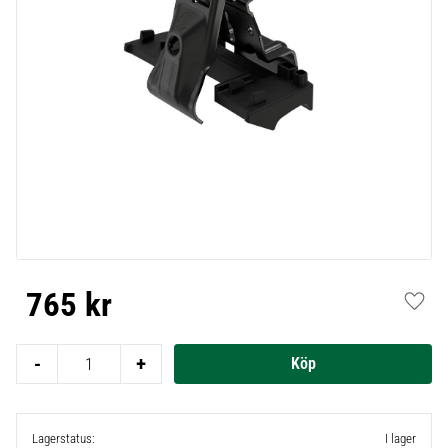
765
kr
Lägg t
-
+
Lagerstatus
I lager