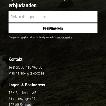
erbjudanden
Prenumerera
Dina personuppgifter behandlas i enlighet med vår
integritetspolicy
.
Kontakt
Telefon:
08-410 967 00
Mail:
takbox@takbox.se
Lager- & Postadress
TBX Stockholm AB
Slipstensvägen 11
142 50 Skogås