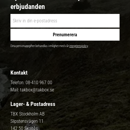
erbjudanden
Prenumerera
Dina personuppgifter behandlas i enlighet med vår
integritetspolicy
.
Kontakt
Telefon:
08-410 967 00
Mail:
takbox@takbox.se
Lager- & Postadress
TBX Stockholm AB
Slipstensvägen 11
142 50 Skogås