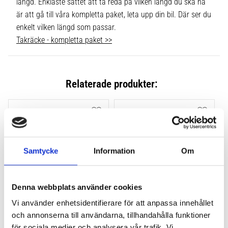
längd. Enklaste sättet att ta reda på vilken längd du ska ha
är att gå till våra kompletta paket, leta upp din bil. Där ser du
enkelt vilken längd som passar.
Takräcke - kompletta paket >>
Relaterade produkter:
Lägg till i favoriter
Lägg till
Samtycke
Information
Om
Denna webbplats använder cookies
Vi använder enhetsidentifierare för att anpassa innehållet
THULE FLUSH RAIL EVO 
THULE FLUSH RAIL 
och annonserna till användarna, tillhandahålla funktioner
4-PACK 710600
EDGE FOTSATS 4-PACK 
för sociala medier och analysera vår trafik. Vi