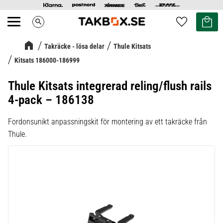
Kundvag
Favoriter
search
Meny
Takräcke - lösa delar
Thule Kitsats
Kitsats 186000-186999
Thule Kitsats integrerad reling/flush rails
4-pack – 186138
Fordonsunikt anpassningskit för montering av ett takräcke från
Thule.