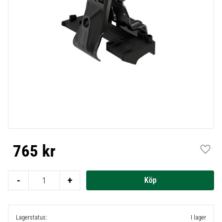
765
kr
Lägg t
-
+
Lagerstatus
I lager