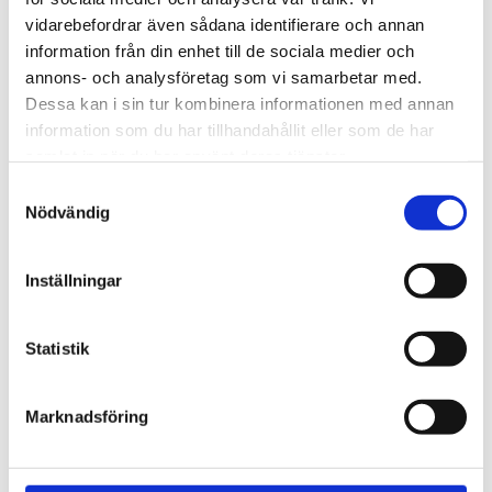
720600
Lättmonterad 
vidarebefordrar även sådana identifierare och annan
lasthållarfot för Thule Evo-
Lättmonterad 
information från din enhet till de sociala medier och
takräcken, för fordon med 
lasthållarfot för Thule 
integrerad reling.
Edge-takräcken, för 
annons- och analysföretag som vi samarbetar med.
1 795
kr
2 525
kr
fordon med integrerad 
Dessa kan i sin tur kombinera informationen med annan
reling.
1 975
kr
2 635
kr
information som du har tillhandahållit eller som de har
samlat in när du har använt deras tjänster.
S
Nödvändig
a
m
t
Inställningar
y
c
k
Statistik
e
s
Marknadsföring
v
a
l