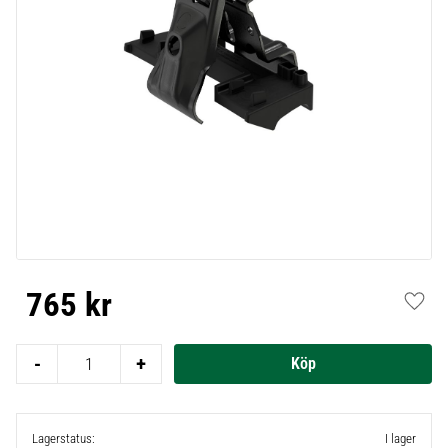
765
kr
Lägg t
-
+
Lagerstatus
I lager