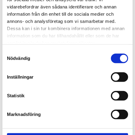
720600
Lättmonterad 
vidarebefordrar även sådana identifierare och annan
lasthållarfot för Thule Evo-
Lättmonterad 
information från din enhet till de sociala medier och
takräcken, för fordon med 
lasthållarfot för Thule 
integrerad reling.
Edge-takräcken, för 
annons- och analysföretag som vi samarbetar med.
1 795
kr
2 525
kr
fordon med integrerad 
Dessa kan i sin tur kombinera informationen med annan
reling.
1 975
kr
2 635
kr
information som du har tillhandahållit eller som de har
samlat in när du har använt deras tjänster.
S
Nödvändig
a
m
t
Inställningar
y
c
k
Statistik
e
s
Marknadsföring
v
a
l