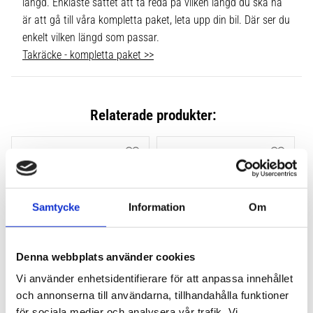
längd. Enklaste sättet att ta reda på vilken längd du ska ha
är att gå till våra kompletta paket, leta upp din bil. Där ser du
enkelt vilken längd som passar.
Takräcke - kompletta paket >>
Relaterade produkter:
Lägg till i favoriter
Lägg till
Samtycke
Information
Om
Denna webbplats använder cookies
Vi använder enhetsidentifierare för att anpassa innehållet
THULE FLUSH RAIL EVO 
THULE FLUSH RAIL 
och annonserna till användarna, tillhandahålla funktioner
4-PACK 710600
EDGE FOTSATS 4-PACK 
för sociala medier och analysera vår trafik. Vi