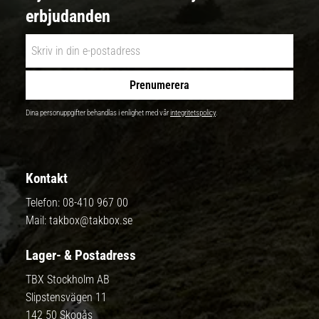
erbjudanden
Prenumerera
Dina personuppgifter behandlas i enlighet med vår
integritetspolicy
.
Kontakt
Telefon:
08-410 967 00
Mail:
takbox@takbox.se
Lager- & Postadress
TBX Stockholm AB
Slipstensvägen 11
142 50 Skogås