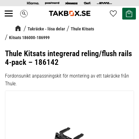
Kundvag
Favoriter
search
Meny
Takräcke - lösa delar
Thule Kitsats
Kitsats 186000-186999
Thule Kitsats integrerad reling/flush rails
4-pack – 186142
Fordonsunikt anpassningskit för montering av ett takräcke från
Thule.