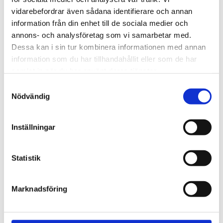
720600
Lättmonterad 
vidarebefordrar även sådana identifierare och annan
lasthållarfot för Thule Evo-
Lättmonterad 
information från din enhet till de sociala medier och
takräcken, för fordon med 
lasthållarfot för Thule 
integrerad reling.
Edge-takräcken, för 
annons- och analysföretag som vi samarbetar med.
1 795
kr
2 525
kr
fordon med integrerad 
Dessa kan i sin tur kombinera informationen med annan
reling.
1 975
kr
2 635
kr
information som du har tillhandahållit eller som de har
samlat in när du har använt deras tjänster.
S
Nödvändig
a
m
t
Inställningar
y
c
k
Statistik
e
s
Marknadsföring
v
a
l