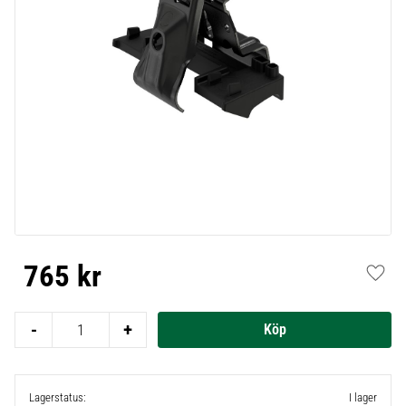
765
kr
Lägg t
-
+
Lagerstatus
I lager