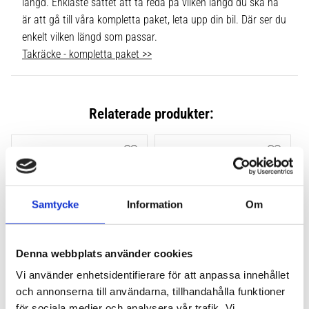
längd. Enklaste sättet att ta reda på vilken längd du ska ha
är att gå till våra kompletta paket, leta upp din bil. Där ser du
enkelt vilken längd som passar.
Takräcke - kompletta paket >>
Relaterade produkter:
Lägg till i favoriter
Lägg till
Samtycke
Information
Om
Denna webbplats använder cookies
Vi använder enhetsidentifierare för att anpassa innehållet
THULE FLUSH RAIL EVO 
THULE FLUSH RAIL 
och annonserna till användarna, tillhandahålla funktioner
4-PACK 710600
EDGE FOTSATS 4-PACK 
för sociala medier och analysera vår trafik. Vi