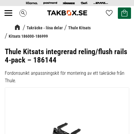
Kundvag
Favoriter
search
Meny
Takräcke - lösa delar
Thule Kitsats
Kitsats 186000-186999
Thule Kitsats integrerad reling/flush rails
4-pack – 186144
Fordonsunikt anpassningskit för montering av ett takräcke från
Thule.