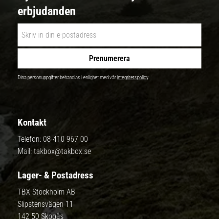
erbjudanden
Prenumerera
Dina personuppgifter behandlas i enlighet med vår
integritetspolicy
.
Kontakt
Telefon:
08-410 967 00
Mail:
takbox@takbox.se
Lager- & Postadress
TBX Stockholm AB
Slipstensvägen 11
142 50 Skogås