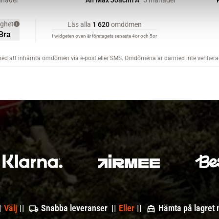
|
Välj
||
Snabba leveranser ||
Eller
||
Hämta på lagret