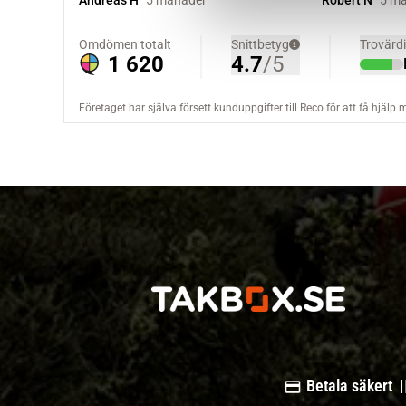
v
a
l
Betala säkert |