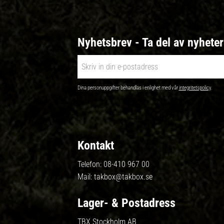
Nyhetsbrev - Ta del av nyhete
Dina personuppgifter behandlas i enlighet med vår
integritetspolicy
.
Kontakt
Telefon:
08-410 967 00
Mail:
takbox@takbox.se
Lager- & Postadress
TBX Stockholm AB