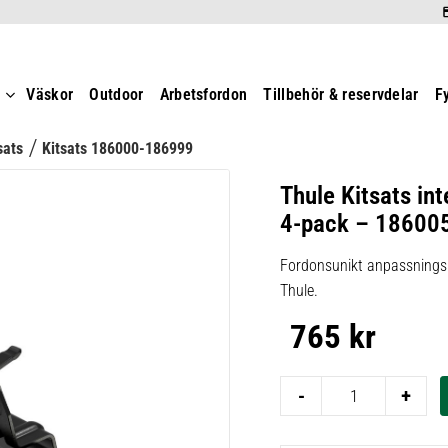
t
Väskor
Outdoor
Arbetsfordon
Tillbehör & reservdelar
F
sats
Kitsats 186000-186999
Thule Kitsats int
4-pack – 18600
Fordonsunikt anpassningsk
Thule.
765
kr
-
+