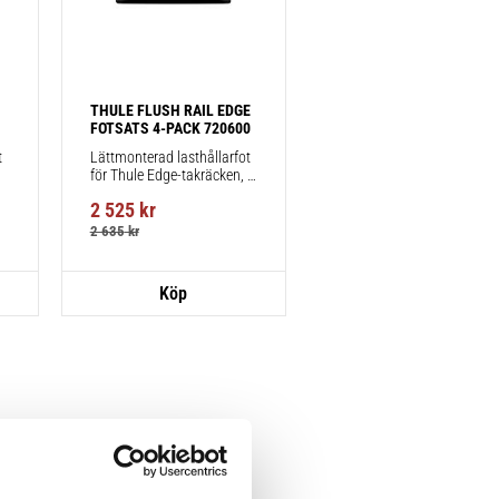
THULE FLUSH RAIL EDGE 
FOTSATS 4-PACK 720600
 
Lättmonterad lasthållarfot 
för Thule Edge-takräcken, 
för fordon med integrerad 
2 525
kr
reling.
2 635
kr