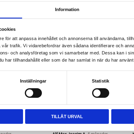
ttera med nya kitsatser >>
Information
ara i rätt längd. Enklaste sättet
 till våra kompletta paket, leta
cookies
m passar.
e för att anpassa innehållet och annonserna till användarna, tillh
vår trafik. Vi vidarebefordrar även sådana identifierare och anna
nnons- och analysföretag som vi samarbetar med. Dessa kan i sin
har tillhandahållit eller som de har samlat in när du har använt 
Inställningar
Statistik
TILLÅT URVAL