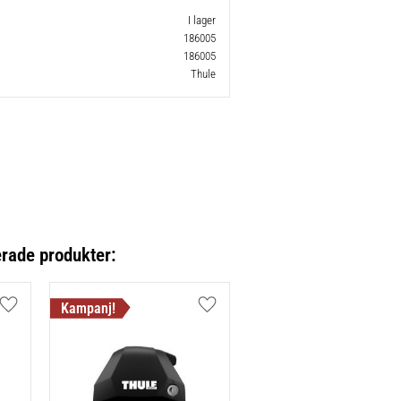
I lager
186005
186005
Thule
erade produkter:
Lägg till i favoriter
Lägg till i favoriter