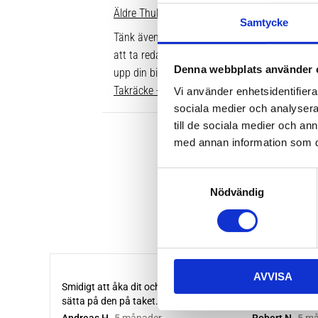
Äldre Thule fotsatser som inte går att komple
Samtycke
Tänk även på att dina rör över taket behöver v
att ta reda på vilken längd du ska ha är att gå
Denna webbplats använder 
upp din bil. Där ser du enkelt vilken längd so
Takräcke - kompletta paket >>
Vi använder enhetsidentifierar
sociala medier och analysera 
till de sociala medier och a
med annan information som du 
S
Nödvändig
a
m
t
y
c
AVVISA
k
e
s