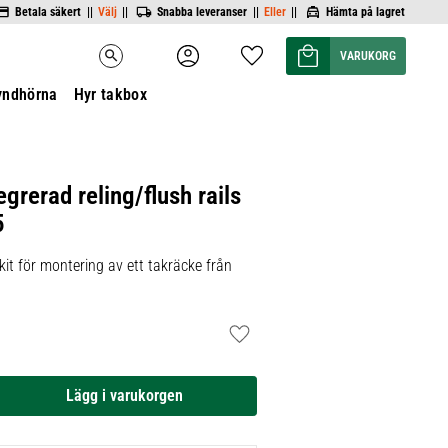
Betala säkert ||
Välj
||
Snabba leveranser ||
Eller
||
Hämta på lagret
Kundvagn
Favoriter
search
yndhörna
Hyr takbox
egrerad reling/flush rails
5
it för montering av ett takräcke från
Lägg till i favoriter