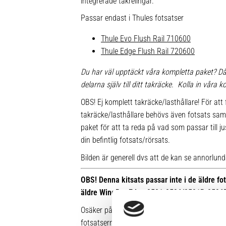
integrerade takrelingar.
Passar endast i Thules fotsatser
Thule Evo Flush Rail 710600
Thule Edge Flush Rail 720600
Du har väl upptäckt våra kompletta paket? Då
delarna själv till ditt takräcke. Kolla in våra
OBS! Ej komplett takräcke/lasthållare! För att 
takräcke/lasthållare behövs även fotsats sam
paket för att ta reda på vad som passar till ju
din befintlig fotsats/rörsats.
Bilden är generell dvs att de kan se annorlunda u
OBS! Denna kitsats passar inte i de äldre f
äldre WingBar Edge 9591-9596/9591B-9596
Osäker på vilken fot du har sedan tidigare? Hä
fotsatserna: