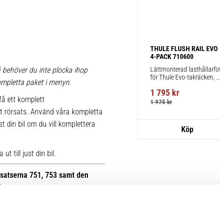
THULE FLUSH RAIL EVO 
4-PACK 710600
Lättmonterad lasthållarfot
 behöver du inte plocka ihop
för Thule Evo-takräcken, 
 kompletta paket i menyn.
för fordon med integrerad 
1 795
kr
reling.
få ett komplett
1 975
kr
t rörsats. Använd våra kompletta
st din bil om du vill komplettera
t till just din bil.
otsatserna 751, 753 samt den
B.
r kan du se bilder på de äldre