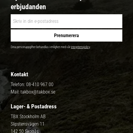
erbjudanden
Prenumerera
Dina personuppgifter behandlas i enlighet med vår
integritetspolicy
.
Kontakt
Telefon:
08-410 967 00
Mail:
takbox@takbox.se
Lager- & Postadress
TBX Stockholm AB
Slipstensvägen 11
142 50 Skogås