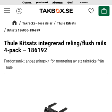
Kundvag
Favoriter
search
Meny
Takräcke - lösa delar
Thule Kitsats
Kitsats 186000-186999
Thule Kitsats integrerad reling/flush rails
4-pack – 186192
Fordonsunikt anpassningskit för montering av ett takräcke från
Thule.