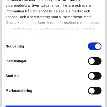
720600
Lättmonterad 
vidarebefordrar även sådana identifierare och annan
lasthållarfot för Thule Evo-
Lättmonterad 
information från din enhet till de sociala medier och
takräcken, för fordon med 
lasthållarfot för Thule 
integrerad reling.
Edge-takräcken, för 
annons- och analysföretag som vi samarbetar med.
1 795
kr
2 525
kr
fordon med integrerad 
Dessa kan i sin tur kombinera informationen med annan
reling.
1 975
kr
2 635
kr
information som du har tillhandahållit eller som de har
samlat in när du har använt deras tjänster.
S
Nödvändig
a
m
t
Inställningar
y
c
k
Statistik
e
s
Marknadsföring
v
a
l