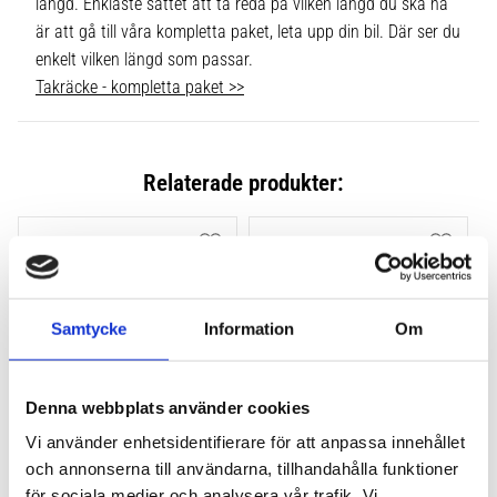
längd. Enklaste sättet att ta reda på vilken längd du ska ha
är att gå till våra kompletta paket, leta upp din bil. Där ser du
enkelt vilken längd som passar.
Takräcke - kompletta paket >>
Relaterade produkter:
Lägg till i favoriter
Lägg till
Samtycke
Information
Om
Denna webbplats använder cookies
Vi använder enhetsidentifierare för att anpassa innehållet
THULE FLUSH RAIL EVO 
THULE FLUSH RAIL 
och annonserna till användarna, tillhandahålla funktioner
4-PACK 710600
EDGE FOTSATS 4-PACK 
för sociala medier och analysera vår trafik. Vi