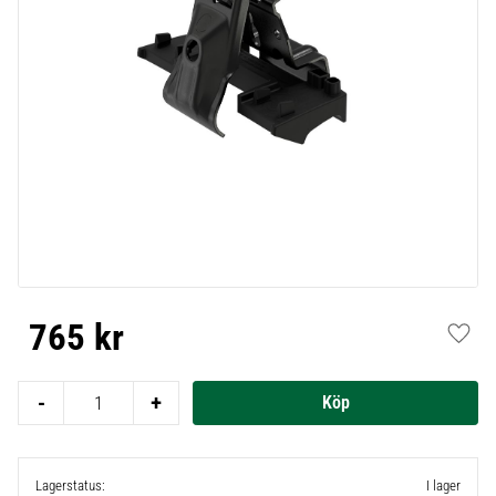
765
kr
Lägg t
-
+
Lagerstatus
I lager