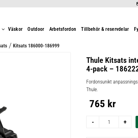
t
Väskor
Outdoor
Arbetsfordon
Tillbehör & reservdelar
F
sats
Kitsats 186000-186999
Thule Kitsats int
4-pack – 18622
Fordonsunikt anpassningsk
Thule.
765
kr
-
+