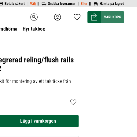
Betala säkert ||
Välj
||
Snabba leveranser ||
Eller
||
Hämta på lagret
Kundvagn
Favoriter
search
yndhörna
Hyr takbox
egrerad reling/flush rails
2
it för montering av ett takräcke från
Lägg till i favoriter