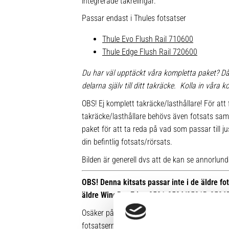
integrerade takrelingar.
Passar endast i Thules fotsatser
Thule Evo Flush Rail 710600
Thule Edge Flush Rail 720600
Du har väl upptäckt våra kompletta paket? Då
delarna själv till ditt takräcke. Kolla in våra
OBS! Ej komplett takräcke/lasthållare! För att 
takräcke/lasthållare behövs även fotsats sam
paket för att ta reda på vad som passar till ju
din befintlig fotsats/rörsats.
Bilden är generell dvs att de kan se annorlunda u
OBS! Denna kitsats passar inte i de äldre f
äldre WingBar Edge 9591-9596/9591B-9596
Osäker på vilken fot du har sedan tidigare? Hä
fotsatserna: