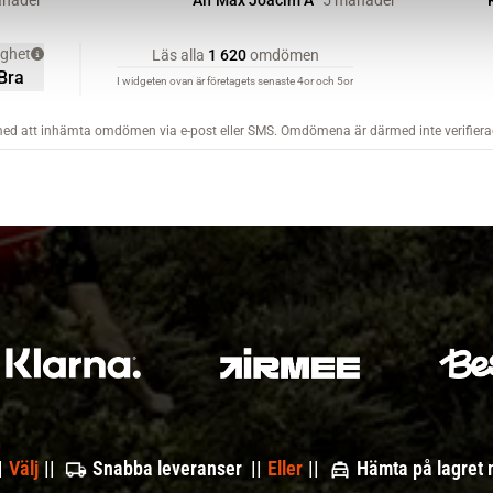
|
Välj
||
Snabba leveranser ||
Eller
||
Hämta på lagret