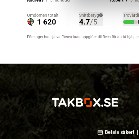
v
a
l
Betala säkert |