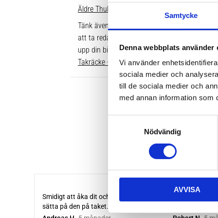
Äldre Thule fotsatser som inte går att komple
Samtycke
Tänk även på att dina rör över taket behöver v
att ta reda på vilken längd du ska ha är att gå
Denna webbplats använder 
upp din bil. Där ser du enkelt vilken längd so
Takräcke - kompletta paket >>
Vi använder enhetsidentifierar
sociala medier och analysera 
till de sociala medier och a
med annan information som du 
S
Nödvändig
a
m
t
y
c
AVVISA
k
e
s