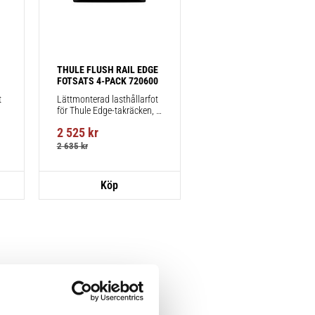
THULE FLUSH RAIL EDGE 
FOTSATS 4-PACK 720600
 
Lättmonterad lasthållarfot 
för Thule Edge-takräcken, 
för fordon med integrerad 
2 525
kr
reling.
2 635
kr