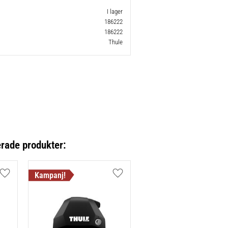
I lager
186222
186222
Thule
erade produkter:
Lägg till i favoriter
Lägg till i favoriter