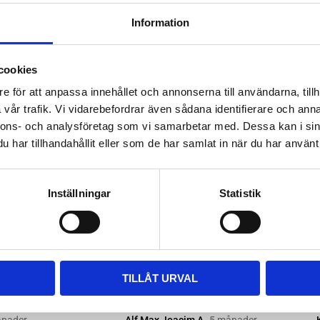
ttera med nya kitsatser >>
Information
ara i rätt längd. Enklaste sättet
 till våra kompletta paket, leta
cookies
m passar.
e för att anpassa innehållet och annonserna till användarna, tillh
vår trafik. Vi vidarebefordrar även sådana identifierare och anna
nnons- och analysföretag som vi samarbetar med. Dessa kan i sin
har tillhandahållit eller som de har samlat in när du har använt 
Inställningar
Statistik
TILLÅT URVAL