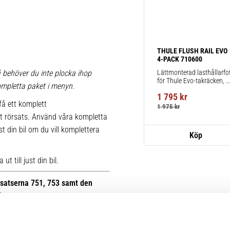
THULE FLUSH RAIL EVO 
4-PACK 710600
Lättmonterad lasthållarfot
 behöver du inte plocka ihop
för Thule Evo-takräcken, 
 kompletta paket i menyn.
för fordon med integrerad 
1 795
kr
reling.
få ett komplett
1 975
kr
t rörsats. Använd våra kompletta
st din bil om du vill komplettera
t till just din bil.
otsatserna 751, 753 samt den
B.
r kan du se bilder på de äldre