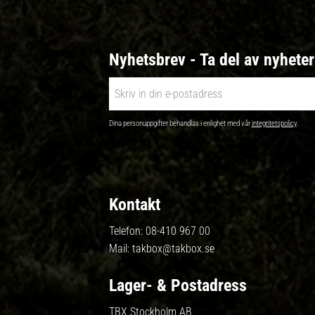
Nyhetsbrev - Ta del av nyhete
Dina personuppgifter behandlas i enlighet med vår
integritetspolicy
.
Kontakt
Telefon:
08-410 967 00
Mail:
takbox@takbox.se
Lager- & Postadress
TBX Stockholm AB