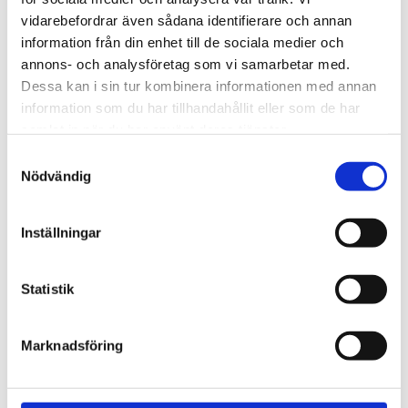
720600
Lättmonterad 
vidarebefordrar även sådana identifierare och annan
lasthållarfot för Thule Evo-
Lättmonterad 
information från din enhet till de sociala medier och
takräcken, för fordon med 
lasthållarfot för Thule 
integrerad reling.
Edge-takräcken, för 
annons- och analysföretag som vi samarbetar med.
1 795
kr
2 525
kr
fordon med integrerad 
Dessa kan i sin tur kombinera informationen med annan
reling.
1 975
kr
2 635
kr
information som du har tillhandahållit eller som de har
samlat in när du har använt deras tjänster.
S
Nödvändig
a
m
t
Inställningar
y
c
k
Statistik
e
s
Marknadsföring
v
a
l