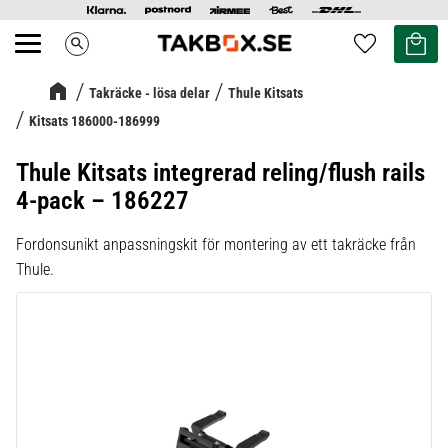
Kundvag
Favoriter
search
Meny
Takräcke - lösa delar
Thule Kitsats
Kitsats 186000-186999
Thule Kitsats integrerad reling/flush rails
4-pack – 186227
Fordonsunikt anpassningskit för montering av ett takräcke från
Thule.