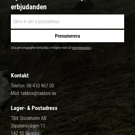
erbjudanden
Prenumerera
Dina personuppgifter behandlas i enlighet med vår
integritetspolicy
.
Kontakt
Telefon:
08-410 967 00
Mail:
takbox@takbox.se
Lager- & Postadress
TBX Stockholm AB
Slipstensvägen 11
142 50 Skogås