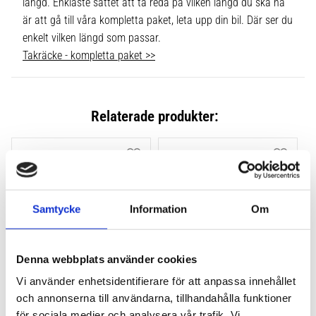
längd. Enklaste sättet att ta reda på vilken längd du ska ha
är att gå till våra kompletta paket, leta upp din bil. Där ser du
enkelt vilken längd som passar.
Takräcke - kompletta paket >>
Relaterade produkter:
Lägg till i favoriter
Lägg till
Samtycke
Information
Om
Denna webbplats använder cookies
Vi använder enhetsidentifierare för att anpassa innehållet
THULE FLUSH RAIL EVO 
THULE FLUSH RAIL 
och annonserna till användarna, tillhandahålla funktioner
4-PACK 710600
EDGE FOTSATS 4-PACK 
för sociala medier och analysera vår trafik. Vi