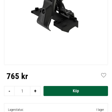
765
kr
Lägg t
-
+
Lagerstatus
I lager