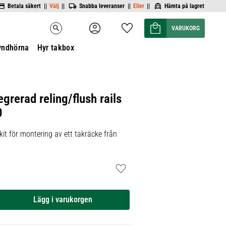
Betala säkert ||
Välj
||
Snabba leveranser ||
Eller
||
Hämta på lagret
Kundvagn
Favoriter
search
yndhörna
Hyr takbox
egrerad reling/flush rails
0
it för montering av ett takräcke från
Lägg till i favoriter