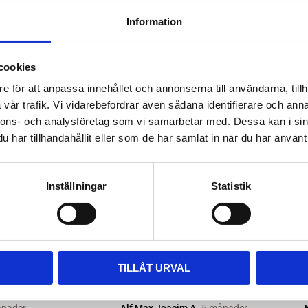
ttera med nya kitsatser >>
Information
ara i rätt längd. Enklaste sättet
 till våra kompletta paket, leta
cookies
m passar.
e för att anpassa innehållet och annonserna till användarna, tillh
vår trafik. Vi vidarebefordrar även sådana identifierare och anna
nnons- och analysföretag som vi samarbetar med. Dessa kan i sin
har tillhandahållit eller som de har samlat in när du har använt 
Inställningar
Statistik
TILLÅT URVAL