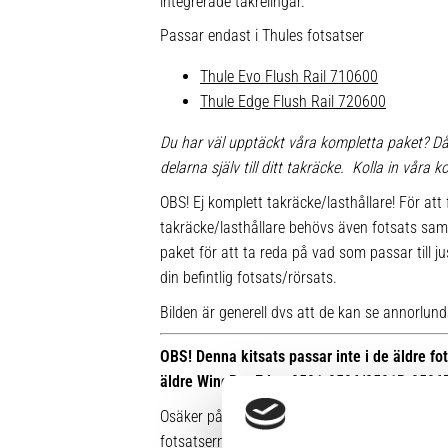
integrerade takrelingar.
Passar endast i Thules fotsatser
Thule Evo Flush Rail 710600
Thule Edge Flush Rail 720600
Du har väl upptäckt våra kompletta paket? Då
delarna själv till ditt takräcke. Kolla in våra
OBS! Ej komplett takräcke/lasthållare! För att 
takräcke/lasthållare behövs även fotsats sam
paket för att ta reda på vad som passar till ju
din befintlig fotsats/rörsats.
Bilden är generell dvs att de kan se annorlunda u
OBS! Denna kitsats passar inte i de äldre f
äldre WingBar Edge 9591-9596/9591B-9596
Osäker på vilken fot du har sedan tidigare? Hä
fotsatserna: