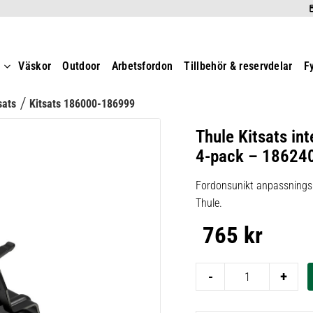
t
Väskor
Outdoor
Arbetsfordon
Tillbehör & reservdelar
F
sats
Kitsats 186000-186999
Thule Kitsats int
4-pack – 18624
Fordonsunikt anpassningsk
Thule.
765
kr
-
+