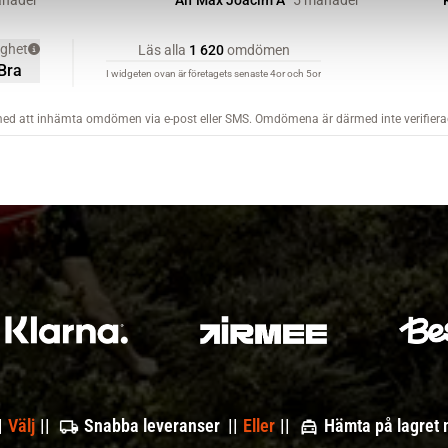
|
Välj
||
Snabba leveranser ||
Eller
||
Hämta på lagret