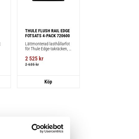
THULE FLUSH RAIL EDGE 
FOTSATS 4-PACK 720600
 
Lättmonterad lasthållarfot 
för Thule Edge-takräcken, 
för fordon med integrerad 
2 525
kr
reling.
2 635
kr