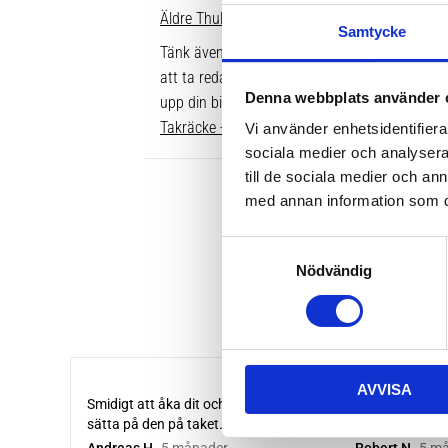
Äldre Thule fotsatser som inte går att komple
Samtycke
Tänk även på att dina rör över taket behöver v
att ta reda på vilken längd du ska ha är att gå
Denna webbplats använder 
upp din bil. Där ser du enkelt vilken längd so
Takräcke - kompletta paket >>
Vi använder enhetsidentifierar
sociala medier och analysera 
till de sociala medier och a
med annan information som du 
S
Nödvändig
a
m
t
y
c
AVVISA
k
e
s