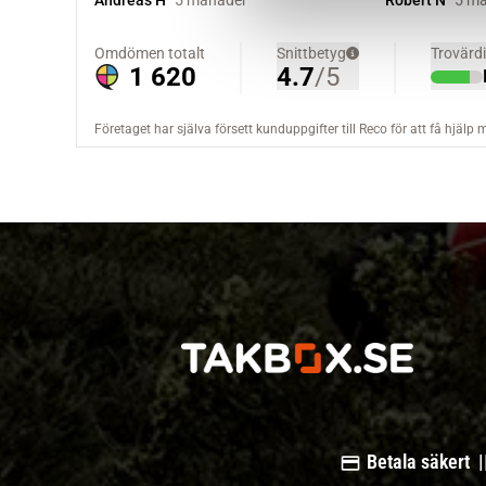
v
a
l
Betala säkert |