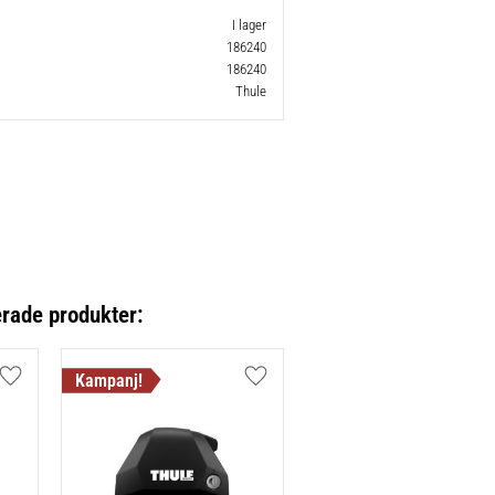
I lager
186240
186240
Thule
erade produkter:
Lägg till i favoriter
Lägg till i favoriter