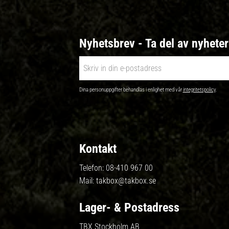
Nyhetsbrev - Ta del av nyhete
Dina personuppgifter behandlas i enlighet med vår
integritetspolicy
.
Kontakt
Telefon:
08-410 967 00
Mail:
takbox@takbox.se
Lager- & Postadress
TBX Stockholm AB