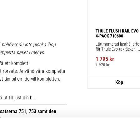
THULE FLUSH RAIL EVO 
4-PACK 710600
Lättmonterad lasthållarfot
 behöver du inte plocka ihop
för Thule Evo-takräcken, 
 kompletta paket i menyn.
för fordon med integrerad 
1 795
kr
reling.
få ett komplett
1 975
kr
t rörsats. Använd våra kompletta
st din bil om du vill komplettera
t till just din bil.
otsatserna 751, 753 samt den
B.
r kan du se bilder på de äldre