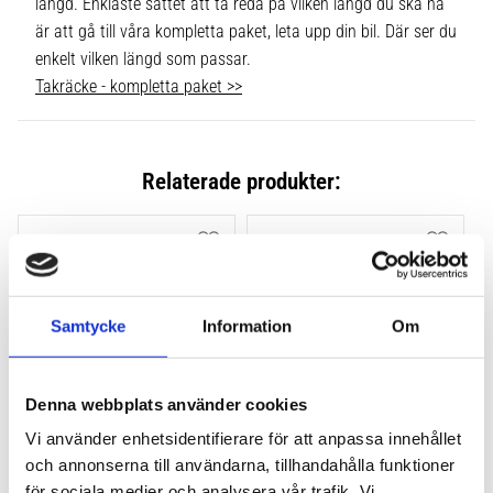
längd. Enklaste sättet att ta reda på vilken längd du ska ha
är att gå till våra kompletta paket, leta upp din bil. Där ser du
enkelt vilken längd som passar.
Takräcke - kompletta paket >>
Relaterade produkter:
Lägg till i favoriter
Lägg till
Samtycke
Information
Om
Denna webbplats använder cookies
Vi använder enhetsidentifierare för att anpassa innehållet
THULE FLUSH RAIL EVO 
THULE FLUSH RAIL 
och annonserna till användarna, tillhandahålla funktioner
4-PACK 710600
EDGE FOTSATS 4-PACK 
för sociala medier och analysera vår trafik. Vi