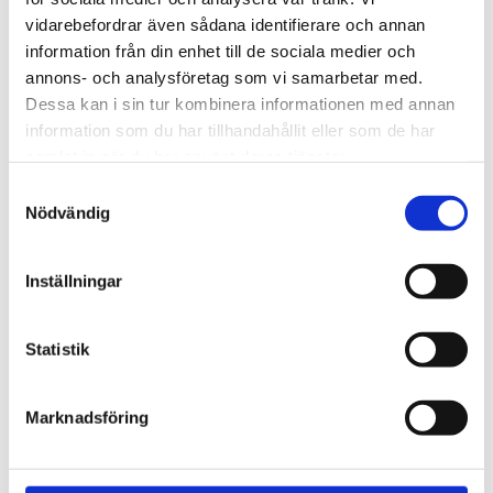
720600
Lättmonterad 
vidarebefordrar även sådana identifierare och annan
lasthållarfot för Thule Evo-
Lättmonterad 
information från din enhet till de sociala medier och
takräcken, för fordon med 
lasthållarfot för Thule 
integrerad reling.
Edge-takräcken, för 
annons- och analysföretag som vi samarbetar med.
1 795
kr
2 525
kr
fordon med integrerad 
Dessa kan i sin tur kombinera informationen med annan
reling.
1 975
kr
2 635
kr
information som du har tillhandahållit eller som de har
samlat in när du har använt deras tjänster.
S
Nödvändig
a
m
t
Inställningar
y
c
k
Statistik
e
s
Marknadsföring
v
a
l