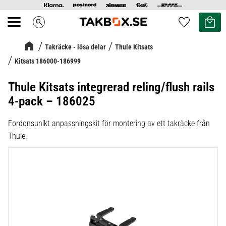
Kundvag
Favoriter
search
Meny
Takräcke - lösa delar
Thule Kitsats
Kitsats 186000-186999
Thule Kitsats integrerad reling/flush rails
4-pack – 186025
Fordonsunikt anpassningskit för montering av ett takräcke från
Thule.