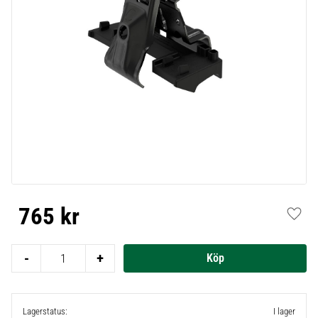
765
kr
Lägg t
-
+
Lagerstatus
I lager