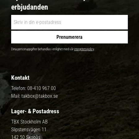
erbjudanden
Prenumerera
Dina personuppgifter behandlas i enlighet med vår
integritetspolicy
.
Kontakt
Telefon:
08-410 967 00
Mail:
takbox@takbox.se
Lager- & Postadress
TBX Stockholm AB
Slipstensvägen 11
142 50 Skogås