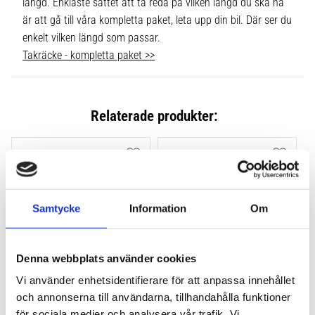
längd. Enklaste sättet att ta reda på vilken längd du ska ha
är att gå till våra kompletta paket, leta upp din bil. Där ser du
enkelt vilken längd som passar.
Takräcke - kompletta paket >>
Relaterade produkter:
Lägg till i favoriter
Lägg till
Samtycke
Information
Om
Denna webbplats använder cookies
Vi använder enhetsidentifierare för att anpassa innehållet
THULE FLUSH RAIL EVO 
THULE FLUSH RAIL 
och annonserna till användarna, tillhandahålla funktioner
4-PACK 710600
EDGE FOTSATS 4-PACK 
för sociala medier och analysera vår trafik. Vi