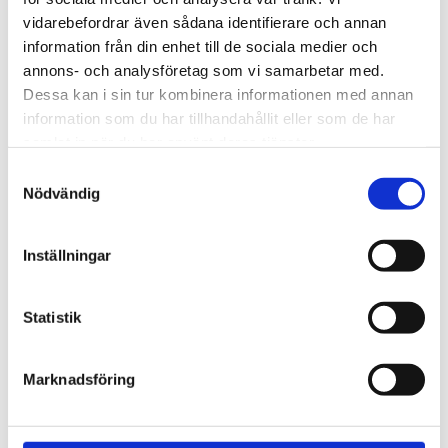
720600
Lättmonterad 
vidarebefordrar även sådana identifierare och annan
lasthållarfot för Thule Evo-
Lättmonterad 
information från din enhet till de sociala medier och
takräcken, för fordon med 
lasthållarfot för Thule 
integrerad reling.
Edge-takräcken, för 
annons- och analysföretag som vi samarbetar med.
1 795
kr
2 525
kr
fordon med integrerad 
Dessa kan i sin tur kombinera informationen med annan
reling.
1 975
kr
2 635
kr
information som du har tillhandahållit eller som de har
samlat in när du har använt deras tjänster.
S
Nödvändig
a
m
t
Inställningar
y
c
k
Statistik
e
s
Marknadsföring
v
a
l