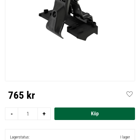
765
kr
Lägg t
-
+
Lagerstatus
I lager