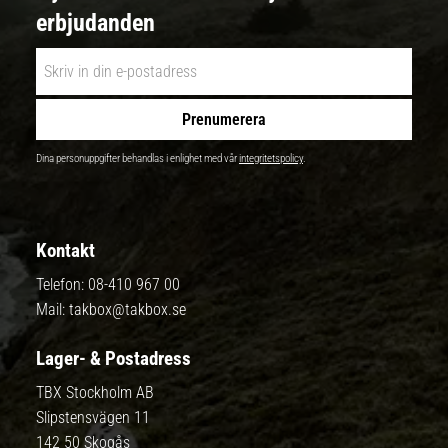
erbjudanden
Prenumerera
Dina personuppgifter behandlas i enlighet med vår
integritetspolicy
.
Kontakt
Telefon:
08-410 967 00
Mail:
takbox@takbox.se
Lager- & Postadress
TBX Stockholm AB
Slipstensvägen 11
142 50 Skogås