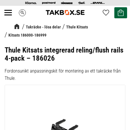
Kundvag
Favoriter
search
Meny
Takräcke - lösa delar
Thule Kitsats
Kitsats 186000-186999
Thule Kitsats integrerad reling/flush rails
4-pack – 186026
Fordonsunikt anpassningskit för montering av ett takräcke från
Thule.