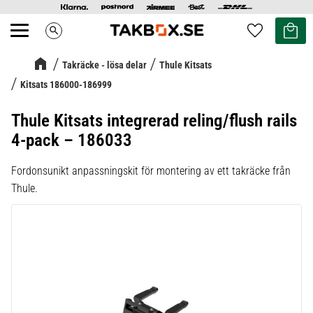
Kundvag
Favoriter
search
Meny
Takräcke - lösa delar
Thule Kitsats
Kitsats 186000-186999
Thule Kitsats integrerad reling/flush rails
4-pack – 186033
Fordonsunikt anpassningskit för montering av ett takräcke från
Thule.