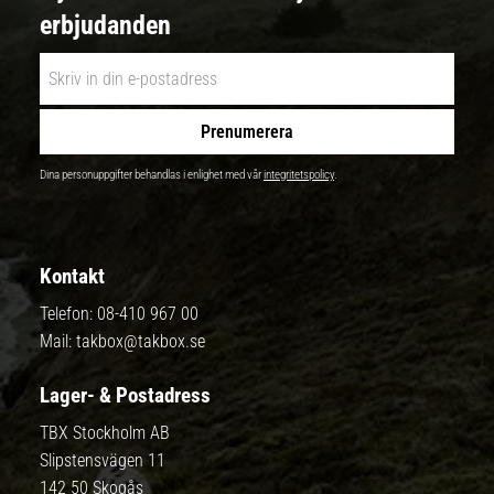
erbjudanden
Prenumerera
Dina personuppgifter behandlas i enlighet med vår
integritetspolicy
.
Kontakt
Telefon:
08-410 967 00
Mail:
takbox@takbox.se
Lager- & Postadress
TBX Stockholm AB
Slipstensvägen 11
142 50 Skogås