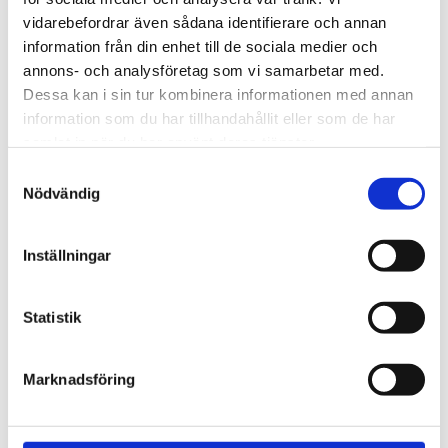
720600
Lättmonterad 
vidarebefordrar även sådana identifierare och annan
lasthållarfot för Thule Evo-
Lättmonterad 
information från din enhet till de sociala medier och
takräcken, för fordon med 
lasthållarfot för Thule 
integrerad reling.
Edge-takräcken, för 
annons- och analysföretag som vi samarbetar med.
1 795
kr
2 525
kr
fordon med integrerad 
Dessa kan i sin tur kombinera informationen med annan
reling.
1 975
kr
2 635
kr
information som du har tillhandahållit eller som de har
samlat in när du har använt deras tjänster.
S
Nödvändig
a
m
t
Inställningar
y
c
k
Statistik
e
s
Marknadsföring
v
a
l