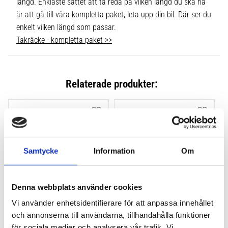
längd. Enklaste sättet att ta reda på vilken längd du ska ha
är att gå till våra kompletta paket, leta upp din bil. Där ser du
enkelt vilken längd som passar.
Takräcke - kompletta paket >>
Relaterade produkter:
Lägg till i favoriter
Lägg till
Samtycke
Information
Om
Denna webbplats använder cookies
Vi använder enhetsidentifierare för att anpassa innehållet
THULE FLUSH RAIL EVO 
THULE FLUSH RAIL 
och annonserna till användarna, tillhandahålla funktioner
4-PACK 710600
EDGE FOTSATS 4-PACK 
för sociala medier och analysera vår trafik. Vi