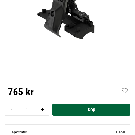
765
kr
Lägg t
-
+
Lagerstatus
I lager