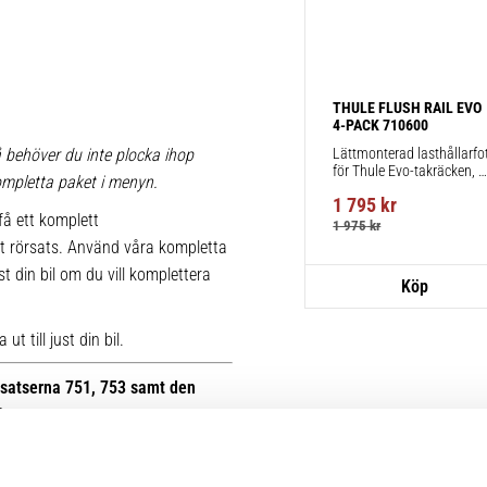
THULE FLUSH RAIL EVO 
4-PACK 710600
Lättmonterad lasthållarfot
 behöver du inte plocka ihop
för Thule Evo-takräcken, 
 kompletta paket i menyn.
för fordon med integrerad 
1 795
kr
reling.
få ett komplett
1 975
kr
t rörsats. Använd våra kompletta
st din bil om du vill komplettera
t till just din bil.
otsatserna 751, 753 samt den
B.
r kan du se bilder på de äldre