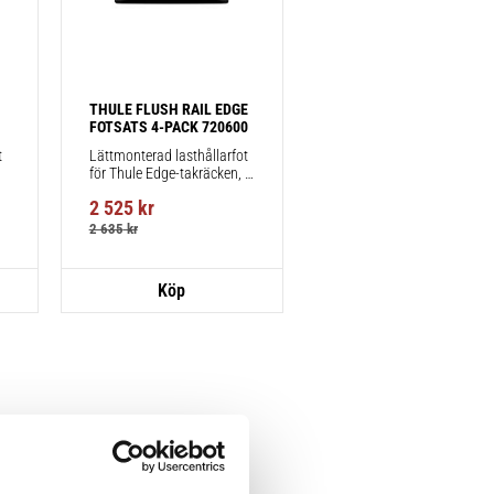
THULE FLUSH RAIL EDGE 
FOTSATS 4-PACK 720600
 
Lättmonterad lasthållarfot 
för Thule Edge-takräcken, 
för fordon med integrerad 
2 525
kr
reling.
2 635
kr