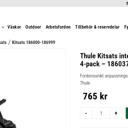
t
Väskor
Outdoor
Arbetsfordon
Tillbehör & reservdelar
F
sats
Kitsats 186000-186999
Thule Kitsats int
4-pack – 18603
Fordonsunikt anpassningsk
Thule.
765
kr
-
+