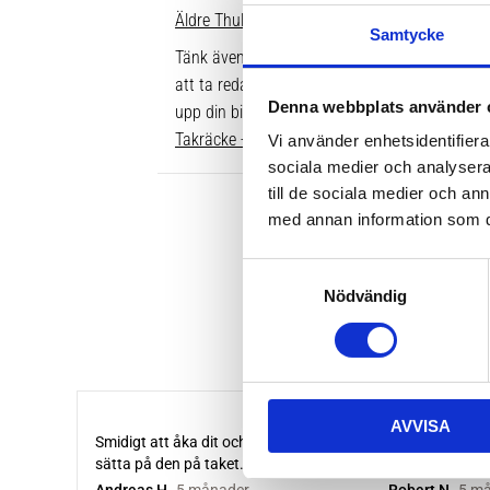
Äldre Thule fotsatser som inte går att komple
Samtycke
Tänk även på att dina rör över taket behöver v
att ta reda på vilken längd du ska ha är att gå
Denna webbplats använder 
upp din bil. Där ser du enkelt vilken längd so
Takräcke - kompletta paket >>
Vi använder enhetsidentifierar
sociala medier och analysera 
till de sociala medier och a
med annan information som du 
S
Nödvändig
a
m
t
y
c
AVVISA
k
e
s