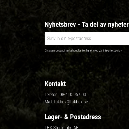
Nyhetsbrev - Ta del av nyhete
Dina personuppgifter behandlas i enlighet med vår
integritetspolicy
.
Kontakt
Telefon:
08-410 967 00
Mail:
takbox@takbox.se
Lager- & Postadress
TBX Stockholm AB