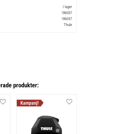
I lager
186037
186037
Thule
erade produkter:
Lägg till i favoriter
Lägg till i favoriter