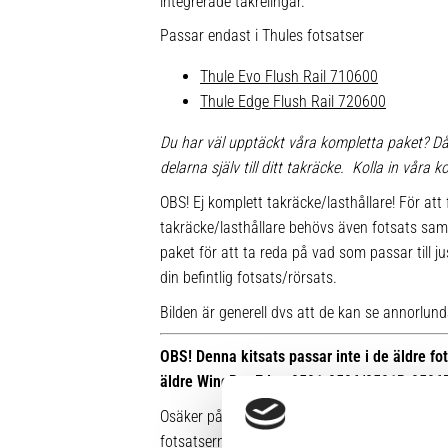
integrerade takrelingar.
Passar endast i Thules fotsatser
Thule Evo Flush Rail 710600
Thule Edge Flush Rail 720600
Du har väl upptäckt våra kompletta paket? Då
delarna själv till ditt takräcke. Kolla in våra
OBS! Ej komplett takräcke/lasthållare! För att 
takräcke/lasthållare behövs även fotsats sam
paket för att ta reda på vad som passar till ju
din befintlig fotsats/rörsats.
Bilden är generell dvs att de kan se annorlunda u
OBS! Denna kitsats passar inte i de äldre f
äldre WingBar Edge 9591-9596/9591B-9596
Osäker på vilken fot du har sedan tidigare? Hä
fotsatserna: