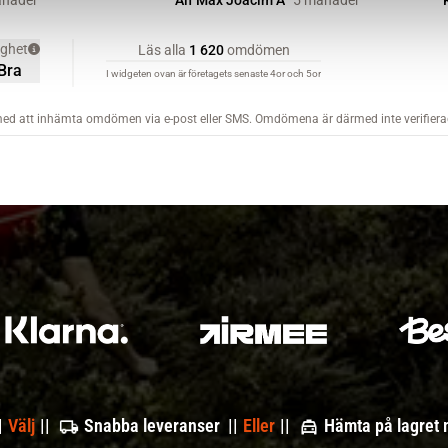
|
Välj
||
Snabba leveranser ||
Eller
||
Hämta på lagret