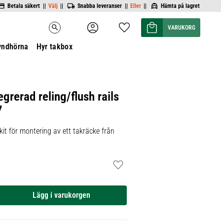
Betala säkert ||
Välj
||
Snabba leveranser ||
Eller
||
Hämta på lagret
Kundvagn
Favoriter
search
yndhörna
Hyr takbox
egrerad reling/flush rails
7
it för montering av ett takräcke från
Lägg till i favoriter