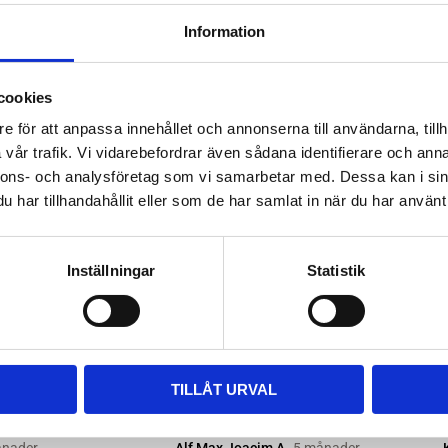
ttera med nya kitsatser >>
Information
ara i rätt längd. Enklaste sättet
 till våra kompletta paket, leta
cookies
m passar.
e för att anpassa innehållet och annonserna till användarna, tillh
vår trafik. Vi vidarebefordrar även sådana identifierare och anna
nnons- och analysföretag som vi samarbetar med. Dessa kan i sin
har tillhandahållit eller som de har samlat in när du har använt 
Inställningar
Statistik
TILLÅT URVAL