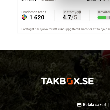
v
a
l
Betala säkert |