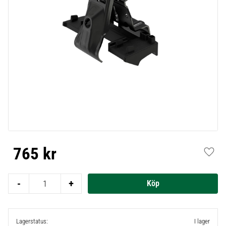
765
kr
Lägg t
-
+
Lagerstatus
I lager