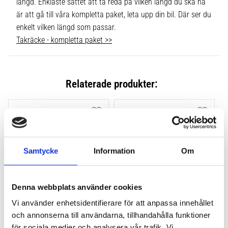
längd. Enklaste sättet att ta reda på vilken längd du ska ha
är att gå till våra kompletta paket, leta upp din bil. Där ser du
enkelt vilken längd som passar.
Takräcke - kompletta paket >>
Relaterade produkter:
Lägg till i favoriter
Lägg till
Samtycke
Information
Om
Denna webbplats använder cookies
Vi använder enhetsidentifierare för att anpassa innehållet
THULE FLUSH RAIL EVO 
THULE FLUSH RAIL 
och annonserna till användarna, tillhandahålla funktioner
4-PACK 710600
EDGE FOTSATS 4-PACK 
för sociala medier och analysera vår trafik. Vi