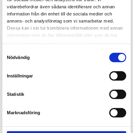
720600
Lättmonterad 
vidarebefordrar även sådana identifierare och annan
lasthållarfot för Thule Evo-
Lättmonterad 
information från din enhet till de sociala medier och
takräcken, för fordon med 
lasthållarfot för Thule 
integrerad reling.
Edge-takräcken, för 
annons- och analysföretag som vi samarbetar med.
1 795
kr
2 525
kr
fordon med integrerad 
Dessa kan i sin tur kombinera informationen med annan
reling.
1 975
kr
2 635
kr
information som du har tillhandahållit eller som de har
samlat in när du har använt deras tjänster.
S
Nödvändig
a
m
t
Inställningar
y
c
k
Statistik
e
s
Marknadsföring
v
a
l