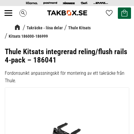
Kundvag
Favoriter
search
Meny
Takräcke - lösa delar
Thule Kitsats
Kitsats 186000-186999
Thule Kitsats integrerad reling/flush rails
4-pack – 186041
Fordonsunikt anpassningskit för montering av ett takräcke från
Thule.