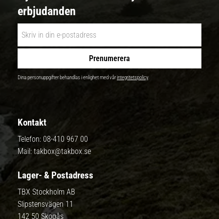
erbjudanden
Prenumerera
Dina personuppgifter behandlas i enlighet med vår
integritetspolicy
.
Kontakt
Telefon:
08-410 967 00
Mail:
takbox@takbox.se
Lager- & Postadress
TBX Stockholm AB
Slipstensvägen 11
142 50 Skogås