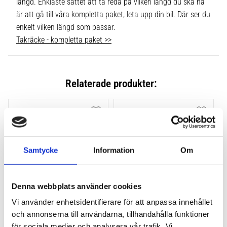
längd. Enklaste sättet att ta reda på vilken längd du ska ha
är att gå till våra kompletta paket, leta upp din bil. Där ser du
enkelt vilken längd som passar.
Takräcke - kompletta paket >>
Relaterade produkter:
Lägg till i favoriter
Lägg till
Samtycke
Information
Om
Denna webbplats använder cookies
Vi använder enhetsidentifierare för att anpassa innehållet
THULE FLUSH RAIL EVO 
THULE FLUSH RAIL 
och annonserna till användarna, tillhandahålla funktioner
4-PACK 710600
EDGE FOTSATS 4-PACK 
för sociala medier och analysera vår trafik. Vi