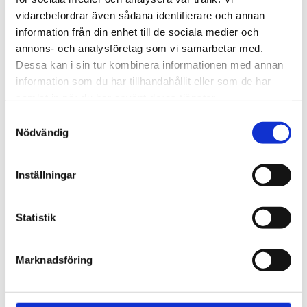
720600
Lättmonterad 
vidarebefordrar även sådana identifierare och annan
lasthållarfot för Thule Evo-
Lättmonterad 
information från din enhet till de sociala medier och
takräcken, för fordon med 
lasthållarfot för Thule 
integrerad reling.
Edge-takräcken, för 
annons- och analysföretag som vi samarbetar med.
1 795
kr
2 525
kr
fordon med integrerad 
Dessa kan i sin tur kombinera informationen med annan
reling.
1 975
kr
2 635
kr
information som du har tillhandahållit eller som de har
samlat in när du har använt deras tjänster.
S
Nödvändig
a
m
t
Inställningar
y
c
k
Statistik
e
s
Marknadsföring
v
a
l