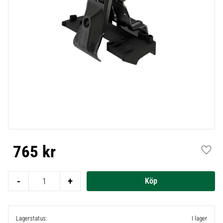
765
kr
Lägg t
-
+
Lagerstatus
I lager