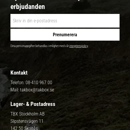
erbjudanden
Prenumerera
Dina personuppgifter behandlas i enlighet med vår
integritetspolicy
.
Kontakt
Telefon:
08-410 967 00
Mail:
takbox@takbox.se
Lager- & Postadress
TBX Stockholm AB
Slipstensvägen 11
142 50 Skogås