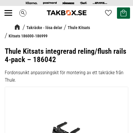
Kundvag
Favoriter
search
Meny
Takräcke - lösa delar
Thule Kitsats
Kitsats 186000-186999
Thule Kitsats integrerad reling/flush rails
4-pack – 186042
Fordonsunikt anpassningskit för montering av ett takräcke från
Thule.