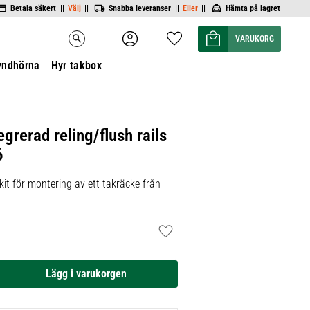
Betala säkert ||
Välj
||
Snabba leveranser ||
Eller
||
Hämta på lagret
Kundvagn
Favoriter
search
yndhörna
Hyr takbox
egrerad reling/flush rails
6
it för montering av ett takräcke från
Lägg till i favoriter