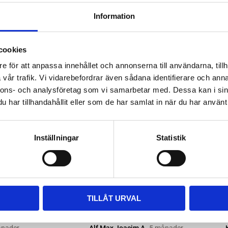
ttera med nya kitsatser >>
Information
ara i rätt längd. Enklaste sättet
 till våra kompletta paket, leta
cookies
m passar.
e för att anpassa innehållet och annonserna till användarna, tillh
vår trafik. Vi vidarebefordrar även sådana identifierare och anna
nnons- och analysföretag som vi samarbetar med. Dessa kan i sin
har tillhandahållit eller som de har samlat in när du har använt 
Inställningar
Statistik
TILLÅT URVAL