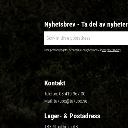
Nyhetsbrev - Ta del av nyhete
Dina personuppgifter behandlas i enlighet med vår
integritetspolicy
.
Kontakt
Telefon:
08-410 967 00
Mail:
takbox@takbox.se
Lager- & Postadress
TBX Stockholm AB