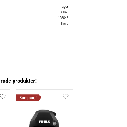
I lager
186046
186046
Thule
erade produkter:
Lägg till i favoriter
Lägg till i favoriter