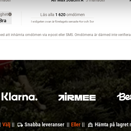
|
Välj
||
Snabba leveranser ||
Eller
||
Hämta på lagret