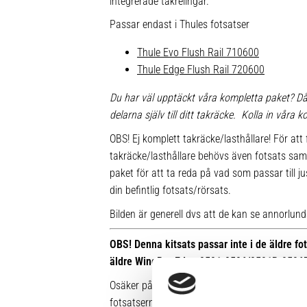
integrerade takrelingar.
Passar endast i Thules fotsatser
Thule Evo Flush Rail 710600
Thule Edge Flush Rail 720600
Du har väl upptäckt våra kompletta paket? Då
delarna själv till ditt takräcke. Kolla in våra
OBS! Ej komplett takräcke/lasthållare! För att 
takräcke/lasthållare behövs även fotsats sam
paket för att ta reda på vad som passar till ju
din befintlig fotsats/rörsats.
Bilden är generell dvs att de kan se annorlunda u
OBS! Denna kitsats passar inte i de äldre f
äldre WingBar Edge 9591-9596/9591B-9596
Osäker på vilken fot du har sedan tidigare? Hä
fotsatserna: