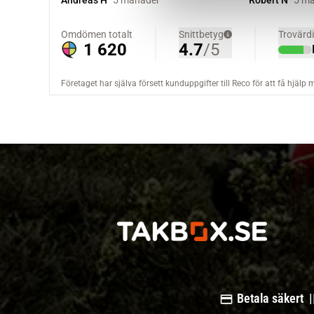
v
a
l
Betala säkert |