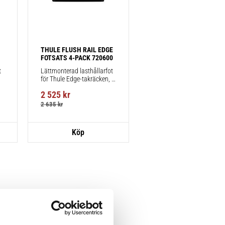
THULE FLUSH RAIL EDGE 
FOTSATS 4-PACK 720600
 
Lättmonterad lasthållarfot 
för Thule Edge-takräcken, 
för fordon med integrerad 
2 525
kr
reling.
2 635
kr