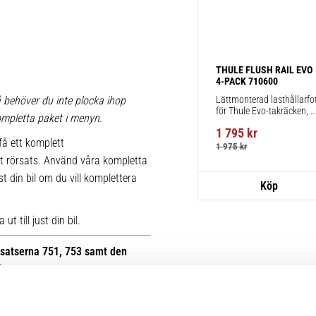
THULE FLUSH RAIL EVO 
4-PACK 710600
Lättmonterad lasthållarfot
 behöver du inte plocka ihop
för Thule Evo-takräcken, 
 kompletta paket i menyn.
för fordon med integrerad 
1 795
kr
reling.
få ett komplett
1 975
kr
t rörsats. Använd våra kompletta
st din bil om du vill komplettera
t till just din bil.
otsatserna 751, 753 samt den
B.
r kan du se bilder på de äldre