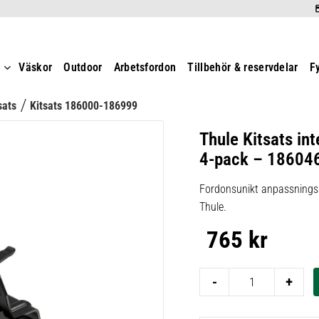
t
Väskor
Outdoor
Arbetsfordon
Tillbehör & reservdelar
F
sats
Kitsats 186000-186999
Thule Kitsats int
4-pack – 18604
Fordonsunikt anpassningsk
Thule.
765
kr
-
+