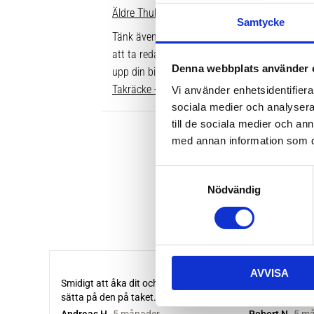
Äldre Thule fotsatser som inte går att komple
Samtycke
Tänk även på att dina rör över taket behöver v
att ta reda på vilken längd du ska ha är att gå
Denna webbplats använder 
upp din bil. Där ser du enkelt vilken längd so
Takräcke - kompletta paket >>
Vi använder enhetsidentifierar
sociala medier och analysera 
till de sociala medier och a
med annan information som du 
S
Nödvändig
a
m
t
y
c
AVVISA
k
e
s