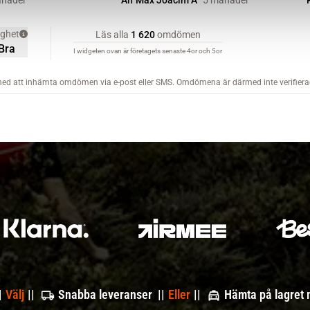
|
Välj
||
Snabba leveranser ||
Eller
||
Hämta på lagret