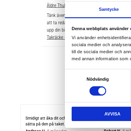
Äldre Thule fotsatser som inte går att komple
Samtycke
Tänk även på att dina rör över taket behöver v
att ta reda på vilken längd du ska ha är att gå
Denna webbplats använder 
upp din bil. Där ser du enkelt vilken längd so
Takräcke - kompletta paket >>
Vi använder enhetsidentifierar
sociala medier och analysera 
till de sociala medier och a
med annan information som du 
S
Nödvändig
a
m
t
y
c
AVVISA
k
e
s