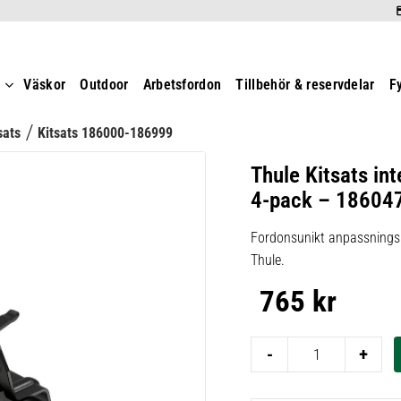
t
Väskor
Outdoor
Arbetsfordon
Tillbehör & reservdelar
F
sats
Kitsats 186000-186999
Thule Kitsats int
4-pack – 18604
Fordonsunikt anpassningsk
Thule.
765
kr
-
+