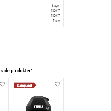
I lager
186047
186047
Thule
erade produkter:
Lägg till i favoriter
Lägg till i favoriter