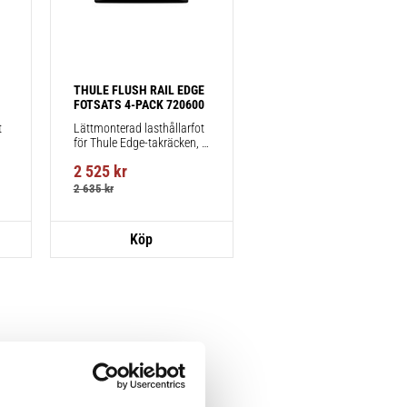
THULE FLUSH RAIL EDGE 
FOTSATS 4-PACK 720600
 
Lättmonterad lasthållarfot 
för Thule Edge-takräcken, 
för fordon med integrerad 
2 525
kr
reling.
2 635
kr