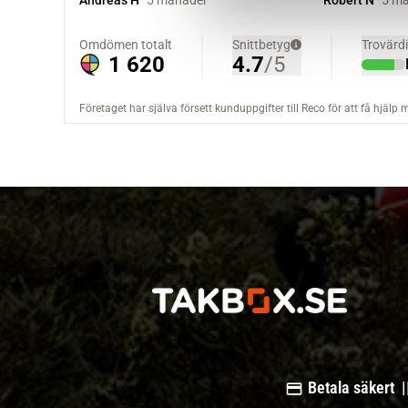
v
a
l
Betala säkert |