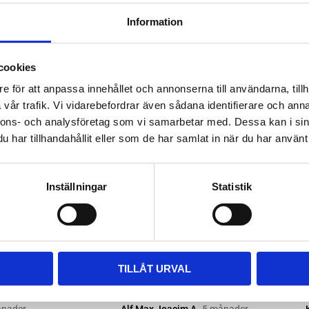
ttera med nya kitsatser >>
Information
ara i rätt längd. Enklaste sättet
 till våra kompletta paket, leta
cookies
m passar.
e för att anpassa innehållet och annonserna till användarna, tillh
vår trafik. Vi vidarebefordrar även sådana identifierare och anna
nnons- och analysföretag som vi samarbetar med. Dessa kan i sin
har tillhandahållit eller som de har samlat in när du har använt 
Inställningar
Statistik
TILLÅT URVAL