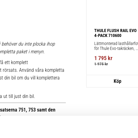
THULE FLUSH RAIL EVO 
4-PACK 710600
Lättmonterad lasthållarfot
 behöver du inte plocka ihop
för Thule Evo-takräcken, 
 kompletta paket i menyn.
för fordon med integrerad 
1 795
kr
reling.
få ett komplett
1 975
kr
t rörsats. Använd våra kompletta
st din bil om du vill komplettera
t till just din bil.
otsatserna 751, 753 samt den
B.
r kan du se bilder på de äldre