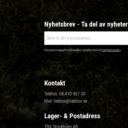
Nyhetsbrev - Ta del av nyhete
Dina personuppgifter behandlas i enlighet med vår
integritetspolicy
.
Kontakt
Telefon:
08-410 967 00
Mail:
takbox@takbox.se
Lager- & Postadress
TBX Stockholm AB