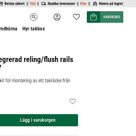
Betala säkert ||
Välj
||
Snabba leveranser ||
Eller
||
Hämta på lagret
Kundvagn
Favoriter
search
yndhörna
Hyr takbox
egrerad reling/flush rails
7
it för montering av ett takräcke från
Lägg till i favoriter