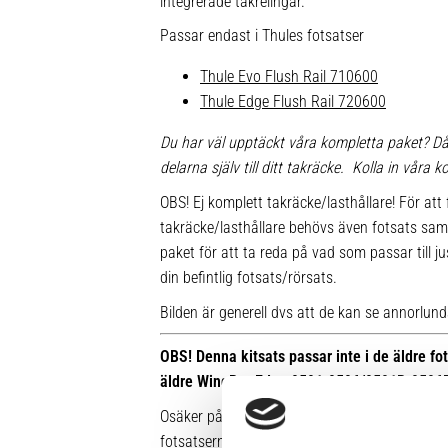
integrerade takrelingar.
Passar endast i Thules fotsatser
Thule Evo Flush Rail 710600
Thule Edge Flush Rail 720600
Du har väl upptäckt våra kompletta paket? Då
delarna själv till ditt takräcke. Kolla in våra
OBS! Ej komplett takräcke/lasthållare! För att 
takräcke/lasthållare behövs även fotsats sam
paket för att ta reda på vad som passar till ju
din befintlig fotsats/rörsats.
Bilden är generell dvs att de kan se annorlunda u
OBS! Denna kitsats passar inte i de äldre f
äldre WingBar Edge 9591-9596/9591B-9596
Osäker på vilken fot du har sedan tidigare? Hä
fotsatserna: