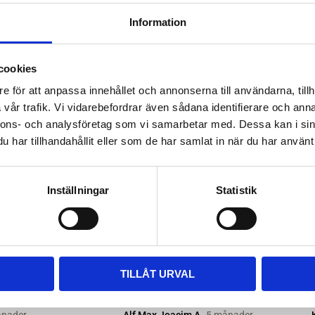
ttera med nya kitsatser >>
Information
ara i rätt längd. Enklaste sättet
 till våra kompletta paket, leta
cookies
m passar.
e för att anpassa innehållet och annonserna till användarna, tillh
vår trafik. Vi vidarebefordrar även sådana identifierare och anna
nnons- och analysföretag som vi samarbetar med. Dessa kan i sin
har tillhandahållit eller som de har samlat in när du har använt 
Inställningar
Statistik
TILLÅT URVAL