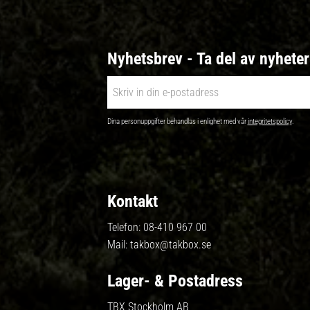
Nyhetsbrev - Ta del av nyhete
Dina personuppgifter behandlas i enlighet med vår
integritetspolicy
.
Kontakt
Telefon:
08-410 967 00
Mail:
takbox@takbox.se
Lager- & Postadress
TBX Stockholm AB