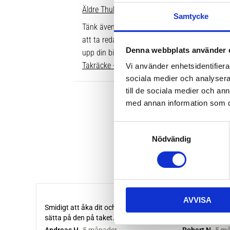
Äldre Thule fotsatser som inte går att komple
Samtycke
Tänk även på att dina rör över taket behöver v
att ta reda på vilken längd du ska ha är att gå
Denna webbplats använder 
upp din bil. Där ser du enkelt vilken längd so
Takräcke - kompletta paket >>
Vi använder enhetsidentifierar
sociala medier och analysera 
till de sociala medier och a
med annan information som du 
S
Nödvändig
a
m
t
y
c
AVVISA
k
e
s