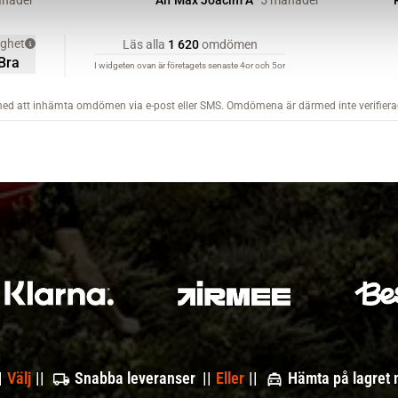
|
Välj
||
Snabba leveranser ||
Eller
||
Hämta på lagret