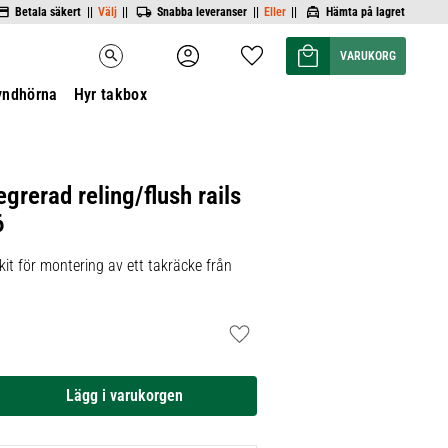
Betala säkert ||
Välj
||
Snabba leveranser ||
Eller
||
Hämta på lagret
Kundvagn
Favoriter
search
yndhörna
Hyr takbox
egrerad reling/flush rails
6
it för montering av ett takräcke från
Lägg till i favoriter