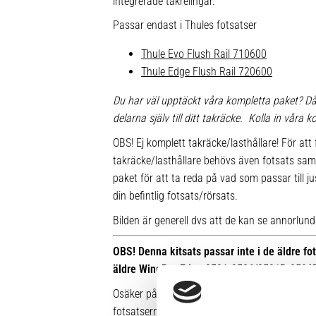
integrerade takrelingar.
Passar endast i Thules fotsatser
Thule Evo Flush Rail 710600
Thule Edge Flush Rail 720600
Du har väl upptäckt våra kompletta paket? Då
delarna själv till ditt takräcke. Kolla in våra
OBS! Ej komplett takräcke/lasthållare! För att 
takräcke/lasthållare behövs även fotsats sam
paket för att ta reda på vad som passar till ju
din befintlig fotsats/rörsats.
Bilden är generell dvs att de kan se annorlunda u
OBS! Denna kitsats passar inte i de äldre f
äldre WingBar Edge 9591-9596/9591B-9596
Osäker på vilken fot du har sedan tidigare? Hä
fotsatserna: