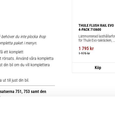
THULE FLUSH RAIL EVO 
4-PACK 710600
Lättmonterad lasthållarfot
 behöver du inte plocka ihop
för Thule Evo-takräcken, 
 kompletta paket i menyn.
för fordon med integrerad 
1 795
kr
reling.
få ett komplett
1 975
kr
t rörsats. Använd våra kompletta
st din bil om du vill komplettera
t till just din bil.
otsatserna 751, 753 samt den
B.
r kan du se bilder på de äldre