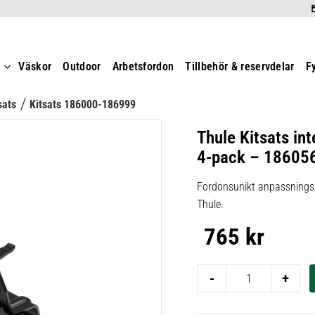
t
Väskor
Outdoor
Arbetsfordon
Tillbehör & reservdelar
F
sats
Kitsats 186000-186999
Thule Kitsats int
4-pack – 18605
Fordonsunikt anpassningsk
Thule.
765
kr
-
+