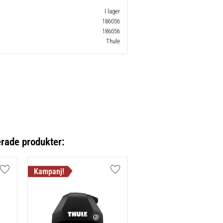
I lager
186056
186056
Thule
erade produkter:
Lägg till i favoriter
Lägg till i favoriter