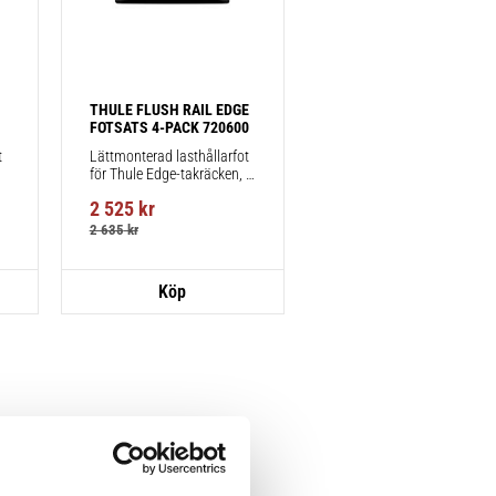
THULE FLUSH RAIL EDGE 
FOTSATS 4-PACK 720600
 
Lättmonterad lasthållarfot 
för Thule Edge-takräcken, 
för fordon med integrerad 
2 525
kr
reling.
2 635
kr