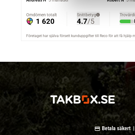
v
a
l
Betala säkert |