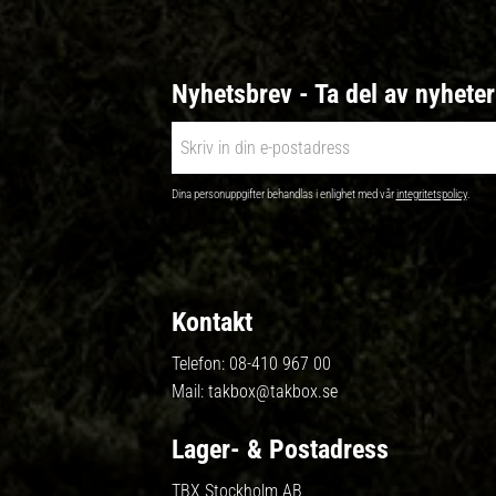
Nyhetsbrev - Ta del av nyhete
Dina personuppgifter behandlas i enlighet med vår
integritetspolicy
.
Kontakt
Telefon:
08-410 967 00
Mail:
takbox@takbox.se
Lager- & Postadress
TBX Stockholm AB