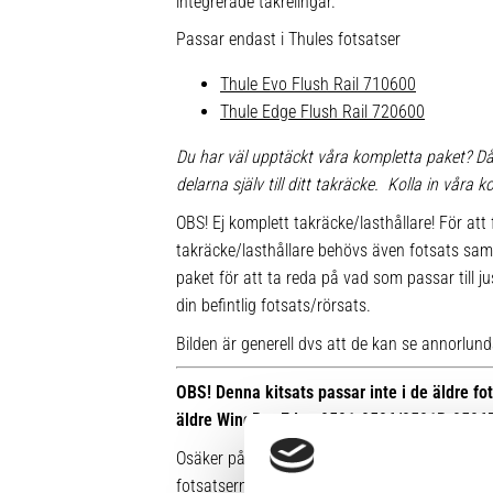
integrerade takrelingar.
Passar endast i Thules fotsatser
Thule Evo Flush Rail 710600
Thule Edge Flush Rail 720600
Du har väl upptäckt våra kompletta paket? Då
delarna själv till ditt takräcke. Kolla in våra
OBS! Ej komplett takräcke/lasthållare! För att 
takräcke/lasthållare behövs även fotsats sam
paket för att ta reda på vad som passar till ju
din befintlig fotsats/rörsats.
Bilden är generell dvs att de kan se annorlunda u
OBS! Denna kitsats passar inte i de äldre f
äldre WingBar Edge 9591-9596/9591B-9596
Osäker på vilken fot du har sedan tidigare? Hä
fotsatserna: