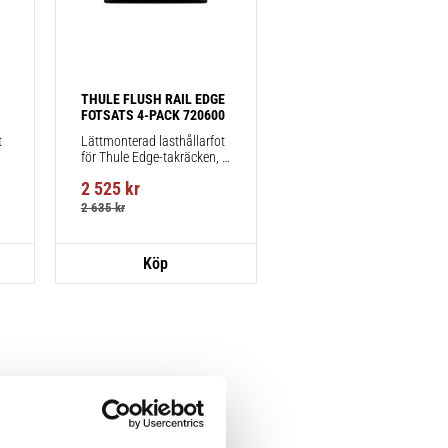
THULE FLUSH RAIL EDGE 
FOTSATS 4-PACK 720600
 
Lättmonterad lasthållarfot 
för Thule Edge-takräcken, 
för fordon med integrerad 
2 525
kr
reling.
2 635
kr