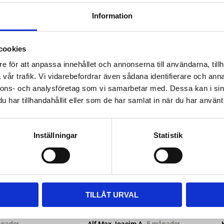
ttera med nya kitsatser >>
Information
ara i rätt längd. Enklaste sättet
 till våra kompletta paket, leta
cookies
m passar.
e för att anpassa innehållet och annonserna till användarna, tillh
vår trafik. Vi vidarebefordrar även sådana identifierare och anna
nnons- och analysföretag som vi samarbetar med. Dessa kan i sin
har tillhandahållit eller som de har samlat in när du har använt 
Inställningar
Statistik
TILLÅT URVAL