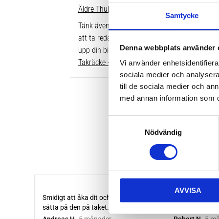
Äldre Thule fotsatser som inte går att komple
Samtycke
Tänk även på att dina rör över taket behöver v
att ta reda på vilken längd du ska ha är att gå
Denna webbplats använder 
upp din bil. Där ser du enkelt vilken längd so
Takräcke - kompletta paket >>
Vi använder enhetsidentifierar
sociala medier och analysera 
till de sociala medier och a
med annan information som du 
S
Nödvändig
a
m
t
y
c
AVVISA
k
e
s