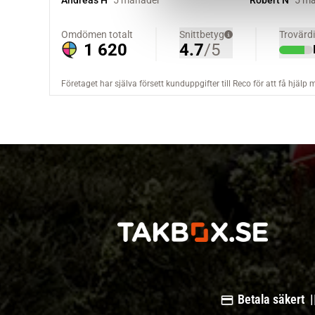
v
a
l
Betala säkert |