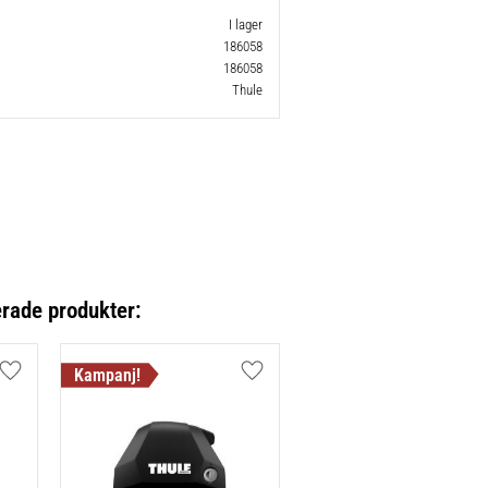
I lager
186058
186058
Thule
erade produkter:
Lägg till i favoriter
Lägg till i favoriter