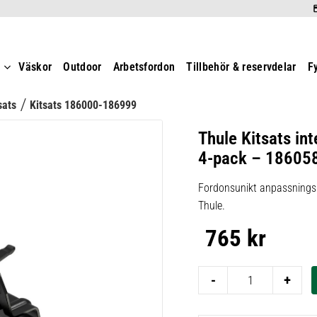
t
Väskor
Outdoor
Arbetsfordon
Tillbehör & reservdelar
F
sats
Kitsats 186000-186999
Thule Kitsats int
4-pack – 18605
Fordonsunikt anpassningsk
Thule.
765
kr
-
+