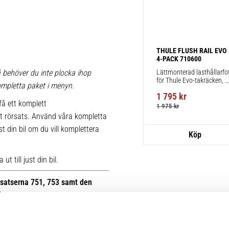
THULE FLUSH RAIL EVO 
4-PACK 710600
Lättmonterad lasthållarfot
 behöver du inte plocka ihop
för Thule Evo-takräcken, 
 kompletta paket i menyn.
för fordon med integrerad 
1 795
kr
reling.
få ett komplett
1 975
kr
t rörsats. Använd våra kompletta
st din bil om du vill komplettera
t till just din bil.
otsatserna 751, 753 samt den
B.
r kan du se bilder på de äldre