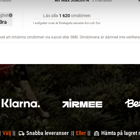
|
Välj
||
Snabba leveranser ||
Eller
||
Hämta på lagret