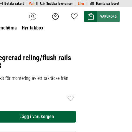
Betala säkert ||
Välj
||
Snabba leveranser ||
Eller
||
Hämta på lagret
Kundvagn
Favoriter
search
yndhörna
Hyr takbox
egrerad reling/flush rails
8
it för montering av ett takräcke från
Lägg till i favoriter