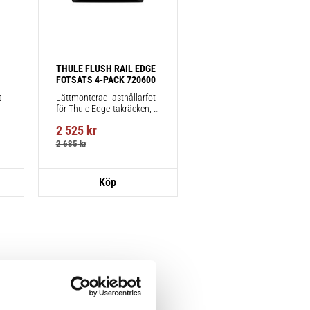
THULE FLUSH RAIL EDGE 
FOTSATS 4-PACK 720600
 
Lättmonterad lasthållarfot 
för Thule Edge-takräcken, 
för fordon med integrerad 
2 525
kr
reling.
2 635
kr