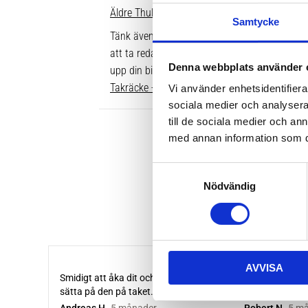
Äldre Thule fotsatser som inte går att komple
Samtycke
Tänk även på att dina rör över taket behöver v
att ta reda på vilken längd du ska ha är att gå
Denna webbplats använder 
upp din bil. Där ser du enkelt vilken längd so
Takräcke - kompletta paket >>
Vi använder enhetsidentifierar
sociala medier och analysera 
till de sociala medier och a
med annan information som du 
S
Nödvändig
a
m
t
y
c
AVVISA
k
e
s