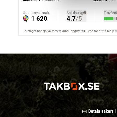
v
a
l
Betala säkert |