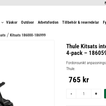
t
Väskor
Outdoor
Arbetsfordon
Tillbehör & reservdelar
F
sats
Kitsats 186000-186999
Thule Kitsats int
4-pack – 18605
Fordonsunikt anpassningsk
Thule.
765
kr
-
+