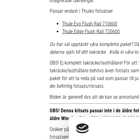
integrerade takrelingar.
Passar endast i Thules fotsatser
Thule Evo Flush Rail 710600
Thule Edge Flush Rail 720600
Du har väl upptäckt våra kompletta paket? Då
delarna själv till ditt takräcke. Kolla in våra
OBS! Ej komplett takräcke/lasthållare! För att 
takräcke/lasthållare behövs även fotsats sam
paket för att ta reda på vad som passar till ju
din befintlig fotsats/rörsats.
Bilden är generell dvs att de kan se annorlunda u
OBS! Denna kitsats passar inte i de äldre f
äldre WingBar Edge 9591-9596/9591B-9596
Osäker på vilken fot du har sedan tidigare? Hä
fotsatserna: