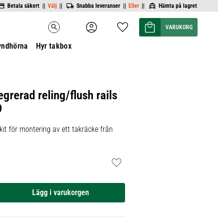
Betala säkert ||
Välj
||
Snabba leveranser ||
Eller
||
Hämta på lagret
Kundvagn
Favoriter
search
yndhörna
Hyr takbox
egrerad reling/flush rails
9
it för montering av ett takräcke från
Lägg till i favoriter