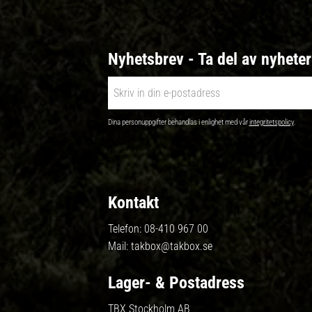
Nyhetsbrev - Ta del av nyhete
Dina personuppgifter behandlas i enlighet med vår
integritetspolicy
.
Kontakt
Telefon:
08-410 967 00
Mail:
takbox@takbox.se
Lager- & Postadress
TBX Stockholm AB