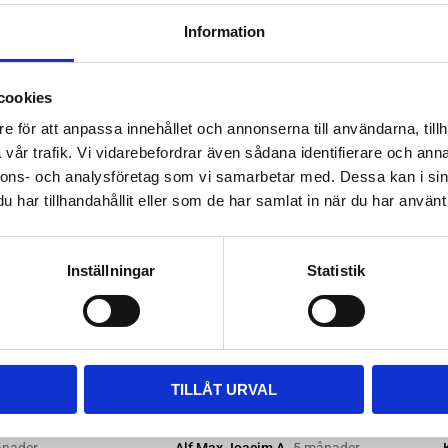
ttera med nya kitsatser >>
Information
ara i rätt längd. Enklaste sättet
 till våra kompletta paket, leta
cookies
m passar.
e för att anpassa innehållet och annonserna till användarna, tillh
vår trafik. Vi vidarebefordrar även sådana identifierare och anna
nnons- och analysföretag som vi samarbetar med. Dessa kan i sin
har tillhandahållit eller som de har samlat in när du har använt 
Inställningar
Statistik
TILLÅT URVAL