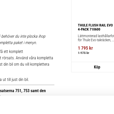
THULE FLUSH RAIL EVO 
4-PACK 710600
Lättmonterad lasthållarfot
 behöver du inte plocka ihop
för Thule Evo-takräcken, 
 kompletta paket i menyn.
för fordon med integrerad 
1 795
kr
reling.
få ett komplett
1 975
kr
t rörsats. Använd våra kompletta
st din bil om du vill komplettera
t till just din bil.
otsatserna 751, 753 samt den
B.
r kan du se bilder på de äldre