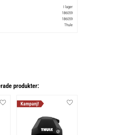
I lager
186059
186059
Thule
erade produkter:
Lägg till i favoriter
Lägg till i favoriter