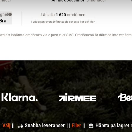
|
Välj
||
Snabba leveranser ||
Eller
||
Hämta på lagret