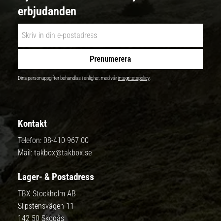
erbjudanden
Prenumerera
Dina personuppgifter behandlas i enlighet med vår
integritetspolicy
.
Kontakt
Telefon:
08-410 967 00
Mail:
takbox@takbox.se
Lager- & Postadress
TBX Stockholm AB
Slipstensvägen 11
142 50 Skogås