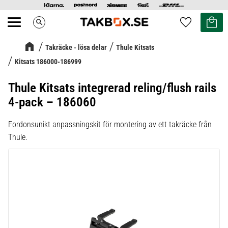
Kundvag
Favoriter
search
Meny
Takräcke - lösa delar
Thule Kitsats
Kitsats 186000-186999
Thule Kitsats integrerad reling/flush rails
4-pack – 186060
Fordonsunikt anpassningskit för montering av ett takräcke från
Thule.