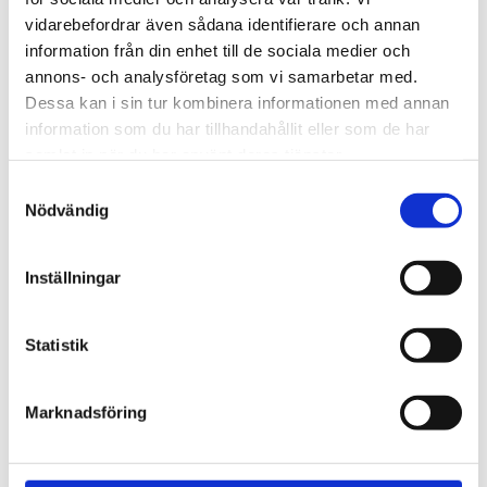
720600
Lättmonterad 
vidarebefordrar även sådana identifierare och annan
lasthållarfot för Thule Evo-
Lättmonterad 
information från din enhet till de sociala medier och
takräcken, för fordon med 
lasthållarfot för Thule 
integrerad reling.
Edge-takräcken, för 
annons- och analysföretag som vi samarbetar med.
1 795
kr
2 525
kr
fordon med integrerad 
Dessa kan i sin tur kombinera informationen med annan
reling.
1 975
kr
2 635
kr
information som du har tillhandahållit eller som de har
samlat in när du har använt deras tjänster.
S
Nödvändig
a
m
t
Inställningar
y
c
k
Statistik
e
s
Marknadsföring
v
a
l