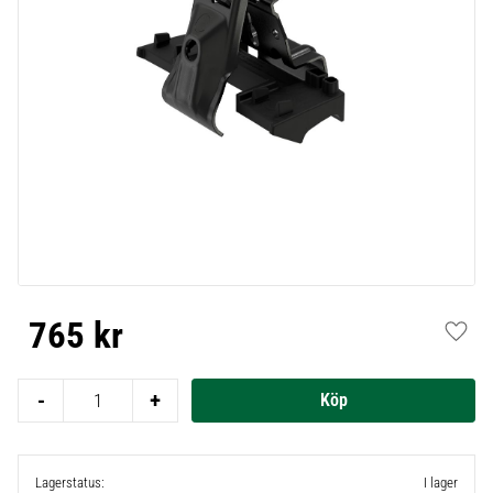
765
kr
Lägg t
-
+
Lagerstatus
I lager