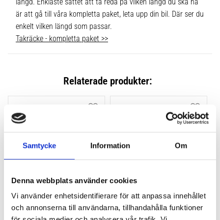
längd. Enklaste sättet att ta reda på vilken längd du ska ha
är att gå till våra kompletta paket, leta upp din bil. Där ser du
enkelt vilken längd som passar.
Takräcke - kompletta paket >>
Relaterade produkter:
Lägg till i favoriter
Lägg till
Samtycke
Information
Om
Denna webbplats använder cookies
Vi använder enhetsidentifierare för att anpassa innehållet
THULE FLUSH RAIL EVO 
THULE FLUSH RAIL 
och annonserna till användarna, tillhandahålla funktioner
4-PACK 710600
EDGE FOTSATS 4-PACK 
för sociala medier och analysera vår trafik. Vi