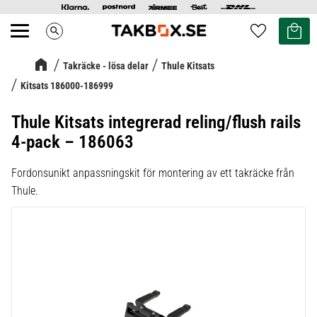
Kundvag
Favoriter
search
Meny
Takräcke - lösa delar
Thule Kitsats
Kitsats 186000-186999
Thule Kitsats integrerad reling/flush rails
4-pack – 186063
Fordonsunikt anpassningskit för montering av ett takräcke från
Thule.