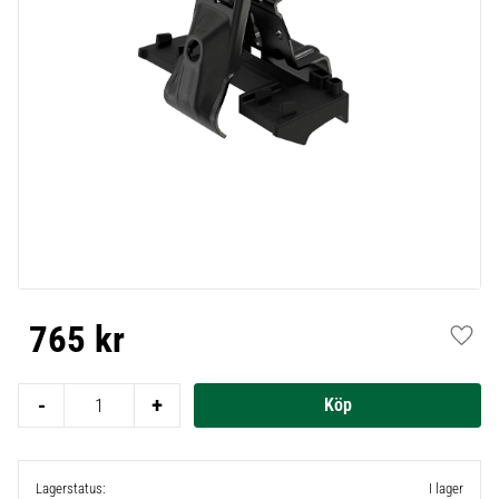
765
kr
Lägg t
-
+
Lagerstatus
I lager