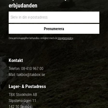
erbjudanden
Prenumerera
Dina personuppgifter behandlas i enlighet med vår
integritetspolicy
.
Kontakt
Telefon:
08-410 967 00
Mail:
takbox@takbox.se
Lager- & Postadress
TBX Stockholm AB
Slipstensvägen 11
142 50 Skogås