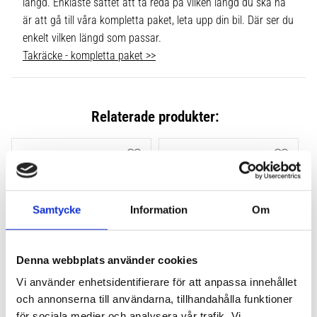
längd. Enklaste sättet att ta reda på vilken längd du ska ha
är att gå till våra kompletta paket, leta upp din bil. Där ser du
enkelt vilken längd som passar.
Takräcke - kompletta paket >>
Relaterade produkter:
Lägg till i favoriter
Lägg till
Samtycke
Information
Om
Denna webbplats använder cookies
Vi använder enhetsidentifierare för att anpassa innehållet
THULE FLUSH RAIL EVO 
THULE FLUSH RAIL 
och annonserna till användarna, tillhandahålla funktioner
4-PACK 710600
EDGE FOTSATS 4-PACK 
för sociala medier och analysera vår trafik. Vi