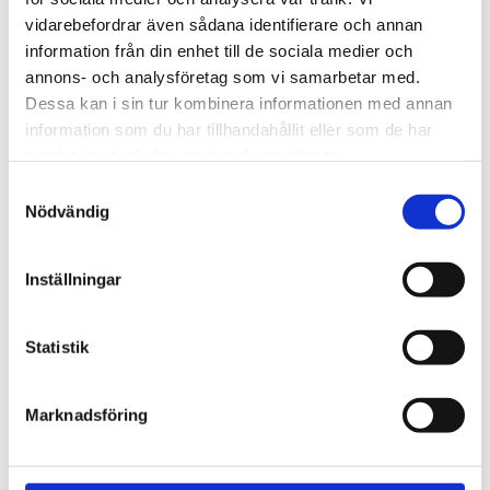
720600
Lättmonterad 
vidarebefordrar även sådana identifierare och annan
lasthållarfot för Thule Evo-
Lättmonterad 
information från din enhet till de sociala medier och
takräcken, för fordon med 
lasthållarfot för Thule 
integrerad reling.
Edge-takräcken, för 
annons- och analysföretag som vi samarbetar med.
1 795
kr
2 525
kr
fordon med integrerad 
Dessa kan i sin tur kombinera informationen med annan
reling.
1 975
kr
2 635
kr
information som du har tillhandahållit eller som de har
samlat in när du har använt deras tjänster.
S
Nödvändig
a
m
t
Inställningar
y
c
k
Statistik
e
s
Marknadsföring
v
a
l