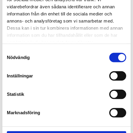
720600
Lättmonterad 
vidarebefordrar även sådana identifierare och annan
lasthållarfot för Thule Evo-
Lättmonterad 
information från din enhet till de sociala medier och
takräcken, för fordon med 
lasthållarfot för Thule 
integrerad reling.
Edge-takräcken, för 
annons- och analysföretag som vi samarbetar med.
1 795
kr
2 525
kr
fordon med integrerad 
Dessa kan i sin tur kombinera informationen med annan
reling.
1 975
kr
2 635
kr
information som du har tillhandahållit eller som de har
samlat in när du har använt deras tjänster.
S
Nödvändig
a
m
t
Inställningar
y
c
k
Statistik
e
s
Marknadsföring
v
a
l