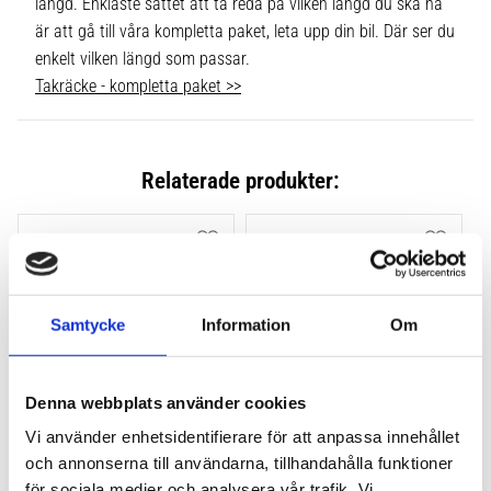
längd. Enklaste sättet att ta reda på vilken längd du ska ha
är att gå till våra kompletta paket, leta upp din bil. Där ser du
enkelt vilken längd som passar.
Takräcke - kompletta paket >>
Relaterade produkter:
Lägg till i favoriter
Lägg till
Samtycke
Information
Om
Denna webbplats använder cookies
Vi använder enhetsidentifierare för att anpassa innehållet
THULE FLUSH RAIL EVO 
THULE FLUSH RAIL 
och annonserna till användarna, tillhandahålla funktioner
4-PACK 710600
EDGE FOTSATS 4-PACK 
för sociala medier och analysera vår trafik. Vi