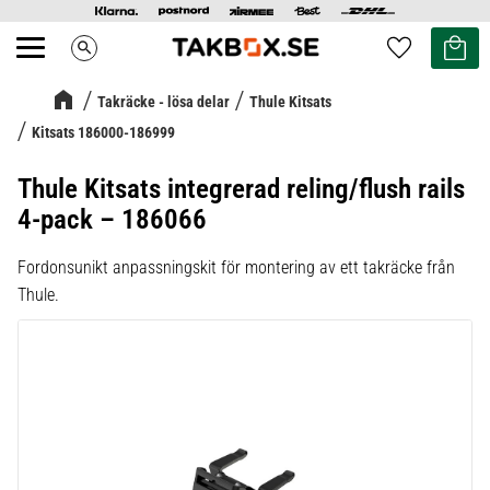
Kundvag
Favoriter
search
Meny
Takräcke - lösa delar
Thule Kitsats
Kitsats 186000-186999
Thule Kitsats integrerad reling/flush rails
4-pack – 186066
Fordonsunikt anpassningskit för montering av ett takräcke från
Thule.