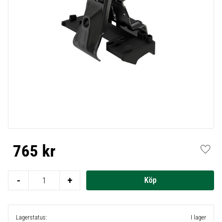
765
kr
Lägg t
-
+
Lagerstatus
I lager