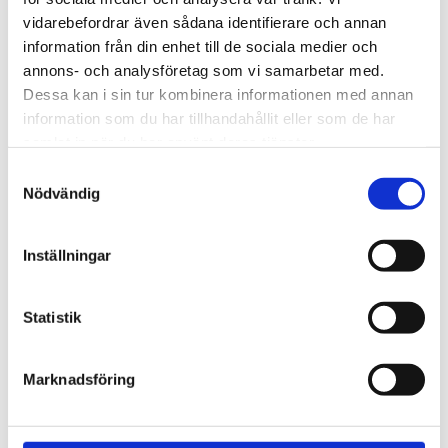
720600
Lättmonterad 
vidarebefordrar även sådana identifierare och annan
lasthållarfot för Thule Evo-
Lättmonterad 
information från din enhet till de sociala medier och
takräcken, för fordon med 
lasthållarfot för Thule 
integrerad reling.
Edge-takräcken, för 
annons- och analysföretag som vi samarbetar med.
1 795
kr
2 525
kr
fordon med integrerad 
Dessa kan i sin tur kombinera informationen med annan
reling.
1 975
kr
2 635
kr
information som du har tillhandahållit eller som de har
samlat in när du har använt deras tjänster.
S
Nödvändig
a
m
t
Inställningar
y
c
k
Statistik
e
s
Marknadsföring
v
a
l