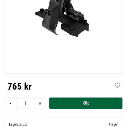
765
kr
Lägg t
-
+
Lagerstatus
I lager