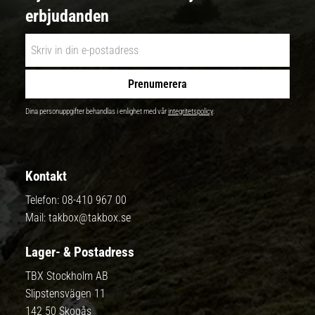
erbjudanden
Prenumerera
Dina personuppgifter behandlas i enlighet med vår
integritetspolicy
.
Kontakt
Telefon:
08-410 967 00
Mail:
takbox@takbox.se
Lager- & Postadress
TBX Stockholm AB
Slipstensvägen 11
142 50 Skogås