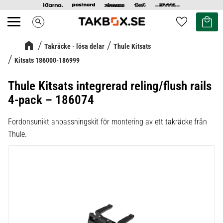
Kundvag
Favoriter
search
Meny
Takräcke - lösa delar
Thule Kitsats
Kitsats 186000-186999
Thule Kitsats integrerad reling/flush rails
4-pack – 186074
Fordonsunikt anpassningskit för montering av ett takräcke från
Thule.