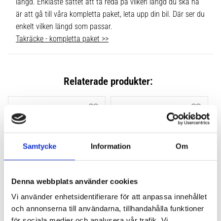
längd. Enklaste sättet att ta reda på vilken längd du ska ha
är att gå till våra kompletta paket, leta upp din bil. Där ser du
enkelt vilken längd som passar.
Takräcke - kompletta paket >>
Relaterade produkter:
Lägg till i favoriter
Lägg till
Samtycke
Information
Om
Denna webbplats använder cookies
Vi använder enhetsidentifierare för att anpassa innehållet
THULE FLUSH RAIL EVO 
THULE FLUSH RAIL 
och annonserna till användarna, tillhandahålla funktioner
4-PACK 710600
EDGE FOTSATS 4-PACK 
för sociala medier och analysera vår trafik. Vi