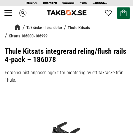
Kundvag
Favoriter
search
Meny
Takräcke - lösa delar
Thule Kitsats
Kitsats 186000-186999
Thule Kitsats integrerad reling/flush rails
4-pack – 186078
Fordonsunikt anpassningskit för montering av ett takräcke från
Thule.