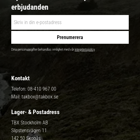
erbjudanden
Prenumerera
Dina personuppgifter behandlas i enlighet med vår
integritetspolicy
.
Kontakt
Telefon:
08-410 967 00
Mail:
takbox@takbox.se
Lager- & Postadress
TBX Stockholm AB
Slipstensvägen 11
142 50 Skogås