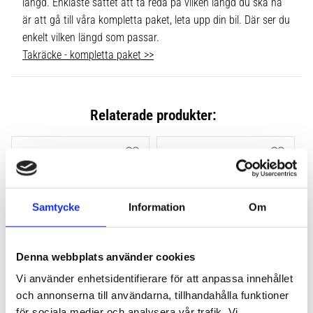
längd. Enklaste sättet att ta reda på vilken längd du ska ha
är att gå till våra kompletta paket, leta upp din bil. Där ser du
enkelt vilken längd som passar.
Takräcke - kompletta paket >>
Relaterade produkter:
Lägg till i favoriter
Lägg till
Samtycke
Information
Om
Denna webbplats använder cookies
Vi använder enhetsidentifierare för att anpassa innehållet
THULE FLUSH RAIL EVO 
THULE FLUSH RAIL 
och annonserna till användarna, tillhandahålla funktioner
4-PACK 710600
EDGE FOTSATS 4-PACK 
för sociala medier och analysera vår trafik. Vi