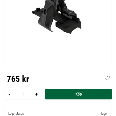
765
kr
Lägg t
-
+
Lagerstatus
I lager