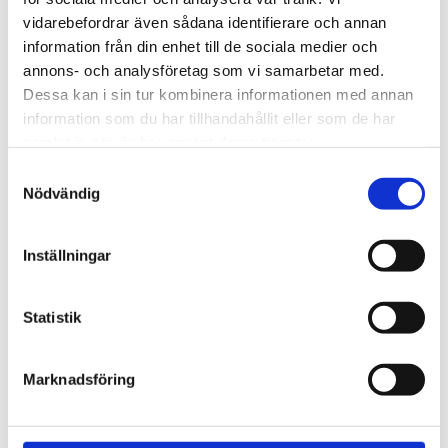
720600
Lättmonterad 
vidarebefordrar även sådana identifierare och annan
lasthållarfot för Thule Evo-
Lättmonterad 
information från din enhet till de sociala medier och
takräcken, för fordon med 
lasthållarfot för Thule 
integrerad reling.
Edge-takräcken, för 
annons- och analysföretag som vi samarbetar med.
1 795
kr
2 525
kr
fordon med integrerad 
Dessa kan i sin tur kombinera informationen med annan
reling.
1 975
kr
2 635
kr
information som du har tillhandahållit eller som de har
samlat in när du har använt deras tjänster.
S
Nödvändig
a
m
t
Inställningar
y
c
k
Statistik
e
s
Marknadsföring
v
a
l