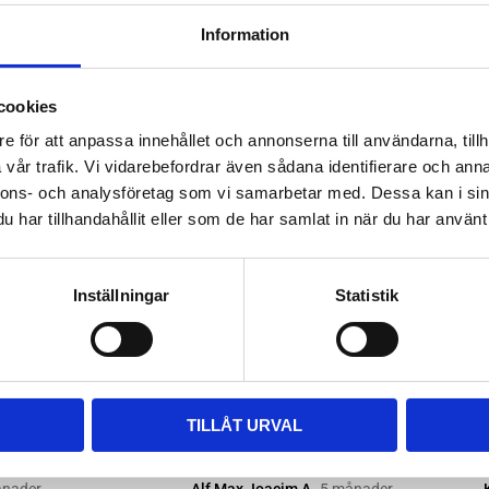
ttera med nya kitsatser >>
Information
ara i rätt längd. Enklaste sättet
 till våra kompletta paket, leta
cookies
m passar.
e för att anpassa innehållet och annonserna till användarna, tillh
vår trafik. Vi vidarebefordrar även sådana identifierare och anna
nnons- och analysföretag som vi samarbetar med. Dessa kan i sin
har tillhandahållit eller som de har samlat in när du har använt 
Inställningar
Statistik
TILLÅT URVAL