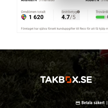
v
a
l
Betala säkert |