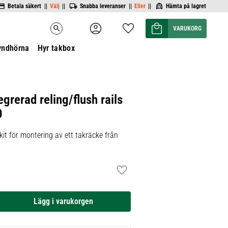
Betala säkert ||
Välj
||
Snabba leveranser ||
Eller
||
Hämta på lagret
Kundvagn
Favoriter
search
yndhörna
Hyr takbox
egrerad reling/flush rails
0
it för montering av ett takräcke från
Lägg till i favoriter