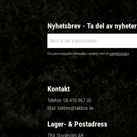
Nyhetsbrev - Ta del av nyhete
Dina personuppgifter behandlas i enlighet med vår
integritetspolicy
.
Kontakt
Telefon:
08-410 967 00
Mail:
takbox@takbox.se
Lager- & Postadress
TBX Stockholm AB