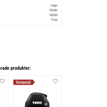
I lager
186080
186080
Thule
erade produkter:
Lägg till i favoriter
Lägg till i favoriter