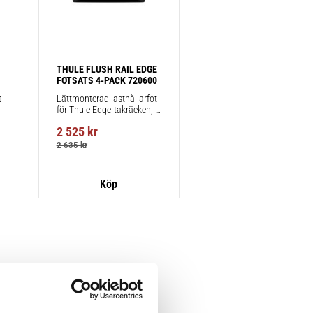
THULE FLUSH RAIL EDGE 
FOTSATS 4-PACK 720600
 
Lättmonterad lasthållarfot 
för Thule Edge-takräcken, 
för fordon med integrerad 
2 525
kr
reling.
2 635
kr