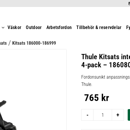
t
Väskor
Outdoor
Arbetsfordon
Tillbehör & reservdelar
F
sats
Kitsats 186000-186999
Thule Kitsats int
4-pack – 18608
Fordonsunikt anpassningsk
Thule.
765
kr
-
+