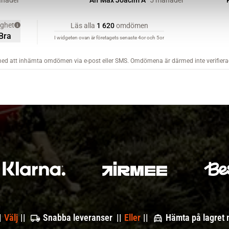
|
Välj
||
Snabba leveranser ||
Eller
||
Hämta på lagret