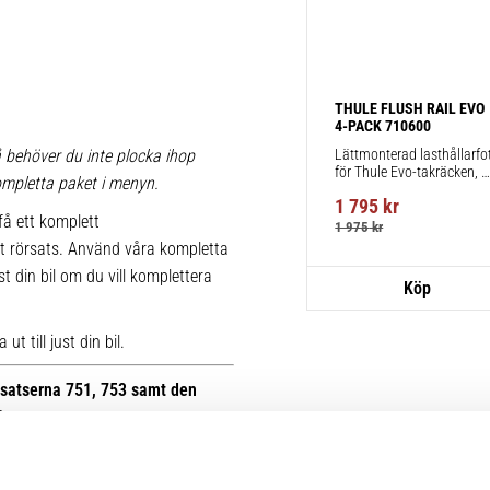
THULE FLUSH RAIL EVO 
4-PACK 710600
Lättmonterad lasthållarfot
 behöver du inte plocka ihop
för Thule Evo-takräcken, 
 kompletta paket i menyn.
för fordon med integrerad 
1 795
kr
reling.
få ett komplett
1 975
kr
t rörsats. Använd våra kompletta
st din bil om du vill komplettera
t till just din bil.
otsatserna 751, 753 samt den
B.
r kan du se bilder på de äldre