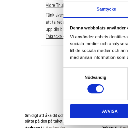
Äldre Thule fotsatser som inte går att komple
Samtycke
Tänk även på att dina rör över taket behöver v
att ta reda på vilken längd du ska ha är att gå
Denna webbplats använder 
upp din bil. Där ser du enkelt vilken längd so
Takräcke - kompletta paket >>
Vi använder enhetsidentifierar
sociala medier och analysera 
till de sociala medier och a
med annan information som du 
S
Nödvändig
a
m
t
y
c
AVVISA
k
e
s