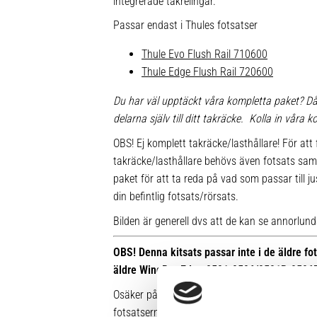
integrerade takrelingar.
Passar endast i Thules fotsatser
Thule Evo Flush Rail 710600
Thule Edge Flush Rail 720600
Du har väl upptäckt våra kompletta paket? Då
delarna själv till ditt takräcke. Kolla in våra
OBS! Ej komplett takräcke/lasthållare! För att 
takräcke/lasthållare behövs även fotsats sam
paket för att ta reda på vad som passar till ju
din befintlig fotsats/rörsats.
Bilden är generell dvs att de kan se annorlunda u
OBS! Denna kitsats passar inte i de äldre f
äldre WingBar Edge 9591-9596/9591B-9596
Osäker på vilken fot du har sedan tidigare? Hä
fotsatserna: