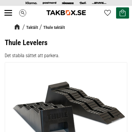
Kundvag
Favoriter
search
Meny
Taktält
Thule taktält
Thule Levelers
Det stabila sättet att parkera.