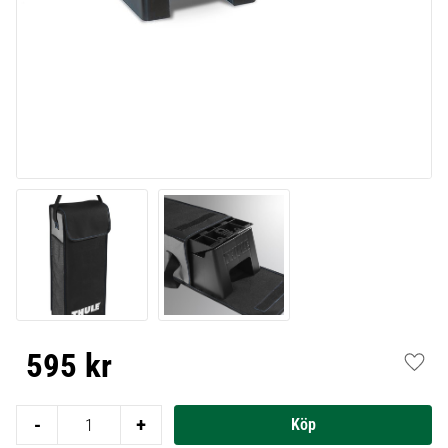
595
kr
Lägg t
-
+