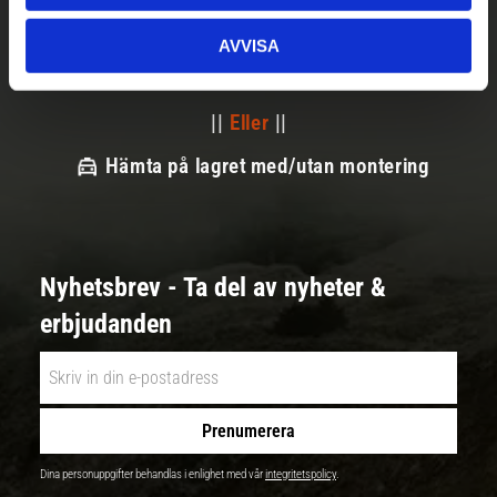
||
Välj
||
AVVISA
Snabba leveranser
||
Eller
||
Hämta på lagret med/utan montering
Nyhetsbrev - Ta del av nyheter &
erbjudanden
Prenumerera
Dina personuppgifter behandlas i enlighet med vår
integritetspolicy
.