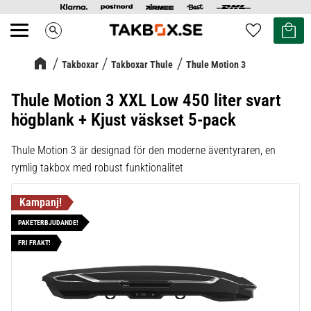
Kundvag
Favoriter
search
Meny
Takboxar
Takboxar Thule
Thule Motion 3
Thule Motion 3 XXL Low 450 liter svart
högblank + Kjust väskset 5-pack
Thule Motion 3 är designad för den moderne äventyraren, en
rymlig takbox med robust funktionalitet
PAKETERBJUDANDE!
FRI FRAKT!