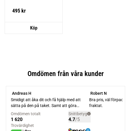
495
kr