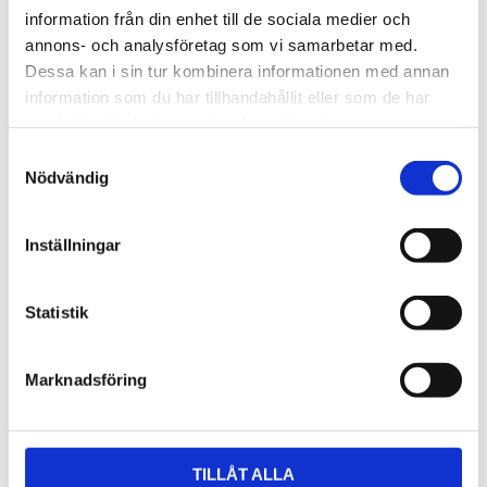
information från din enhet till de sociala medier och
annons- och analysföretag som vi samarbetar med.
Tekniska specifikationer
Dessa kan i sin tur kombinera informationen med annan
information som du har tillhandahållit eller som de har
samlat in när du har använt deras tjänster.
Video
S
Nödvändig
a
m
Relaterade produkter:
t
Inställningar
y
c
Lägg till i favoriter
Lägg till
k
Statistik
e
s
Marknadsföring
v
a
l
TILLÅT ALLA