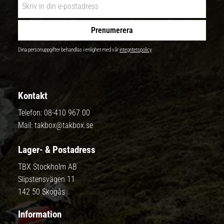
Prenumerera
Dina personuppgifter behandlas i enlighet med vår
integritetspolicy
.
Kontakt
Telefon:
08-410 967 00
Mail:
takbox@takbox.se
Lager- & Postadress
TBX Stockholm AB
Slipstensvägen 11
142 50 Skogås
Information