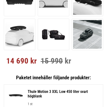
14 690
kr
15 990
kr
Nedsatt pris:
Ordinarie pris:
Thule Motion 3 XXL Low 450 liter svart
högblank
1 st