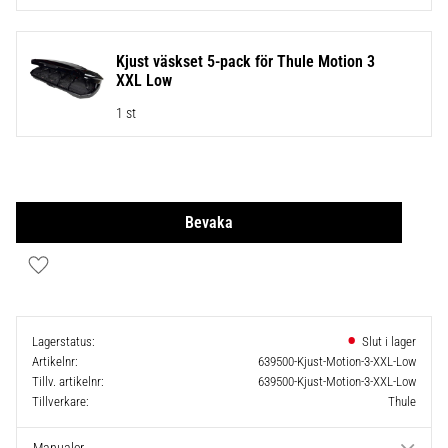
Kjust väskset 5-pack för Thule Motion 3
XXL Low
1 st
Bevaka
Lägg till i favoriter
Lagerstatus
Artikelnr
639500-Kjust-Motion-3-XXL-Low
Tillv. artikelnr
639500-Kjust-Motion-3-XXL-Low
Tillverkare
Thule