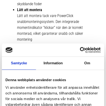
skyddande foder
Lätt att montera
Lätt att montera tack vare PowerClick
snabbmonteringssystem. Den integrerade
momentindikator "klickar" när den är korrekt
monterad, vilket garanterar snabb och säker
montering
Säker låsning av locket
SlideLock-system med separata låsnings- och
öppningsfunktioner. Låser locket automatiskt och
indikerar när lastboxen är ordentligt stängd
Samtycke
Information
Om
Åtkomst till bagageluckan
Full åtkomst till bagageutrymmet utan att lastboxen
Denna webbplats använder cookies
är i vägen tack vare dess framskjutna placering på
taket
Vi använder enhetsidentifierare för att anpassa innehållet
Olika storlekar
och annonserna till användarna, tillhandahålla funktioner
Finns i en rad olika storlekar, inklusive nya XL med låg
för sociala medier och analysera vår trafik. Vi
vidarebefordrar även sådana identifierare och annan
profil, för att passa olika fordon och behov