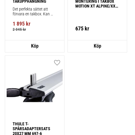
TAKUPPHÄNGNING
MONTERING I TAKBOX 
MOTION XT ALPINE/XXL-
Det perfekta sättet att 
STORLEK
förvara en takbox. Kan 
även användas för kajaker 
1 895
kr
och surfbrädor.
675
kr
2 045
kr
Lägg till i favoriter
THULE T-
SPÅRSADAPTERSATS 
20X27 MM 697-6