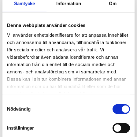
Samtycke
Information
Om
Denna webbplats använder cookies
Vi använder enhetsidentifierare för att anpassa innehållet
och annonserna till användarna, tillhandahålla funktioner
för sociala medier och analysera vår trafik. Vi
vidarebefordrar även sådana identifierare och annan
information från din enhet till de sociala medier och
annons- och analysföretag som vi samarbetar med.
Dessa kan i sin tur kombinera informationen med annan
information som du har tillhandahållit eller som de har
samlat in när du har använt deras tjänster.
S
Nödvändig
a
m
t
Inställningar
y