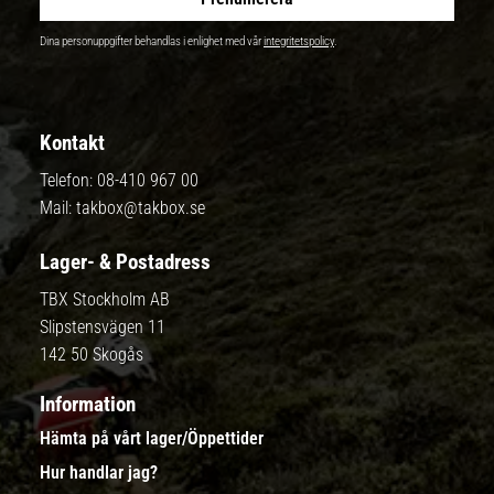
Dina personuppgifter behandlas i enlighet med vår
integritetspolicy
.
Kontakt
Telefon:
08-410 967 00
Mail:
takbox@takbox.se
Lager- & Postadress
TBX Stockholm AB
Slipstensvägen 11
142 50 Skogås
Information
Hämta på vårt lager/Öppettider
Hur handlar jag?