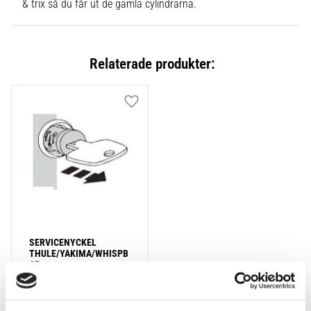
& trix så du får ut de gamla cylindrarna.
Relaterade produkter:
Lägg till i favoriter
SERVICENYCKEL 
THULE/YAKIMA/WHISPB
AR
95
kr