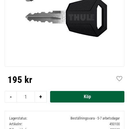
195
kr
Lägg t
-
+
Lagerstatus
Beställningsvara - 5-7 arbetsdagar
Artikelnr
450100