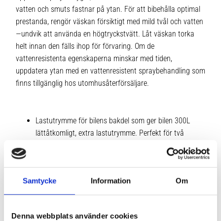
vatten och smuts fastnar på ytan. För att bibehålla optimal
prestanda, rengör väskan försiktigt med mild tvål och vatten
—undvik att använda en högtryckstvätt. Låt väskan torka
helt innan den fälls ihop för förvaring. Om de
vattenresistenta egenskaperna minskar med tiden,
uppdatera ytan med en vattenresistent spraybehandling som
finns tillgänglig hos utomhusåterförsäljare.
Lastutrymme för bilens bakdel som ger bilen 300L
lättåtkomligt, extra lastutrymme. Perfekt för två
golfbagar eller en Thule Chariot multisportvagn
Boxen är placerad lågt mot marken, vilket gör det
enkelt att lasta och lossa lasten
Samtycke
Information
Om
Monteras enkelt på dragkroken – inga verktyg behövs
Enkel åtkomst till bagageutrymmet eftersom boxen är
tippbar
Denna webbplats använder cookies
Lätt att förvara när den inte används, tack vare den