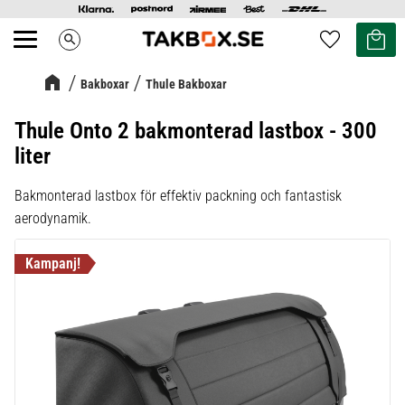
Kundvag
Favoriter
search
Meny
Bakboxar
Thule Bakboxar
Thule Onto 2 bakmonterad lastbox - 300
liter
Bakmonterad lastbox för effektiv packning och fantastisk
aerodynamik.