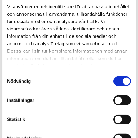
lätta och hopfällbara strukturen
Vi använder enhetsidentifierare för att anpassa innehållet
och annonserna till användarna, tillhandahålla funktioner
Optimera din packning med Thule GoPack-
för sociala medier och analysera vår trafik. Vi
ryggsäckarna
vidarebefordrar även sådana identifierare och annan
PVC-material på insidan av tyget förbättrar
information från din enhet till de sociala medier och
vattenbeständigheten
annons- och analysföretag som vi samarbetar med.
Spännena är låsbara för att skydda utrustningen inuti
Dessa kan i sin tur kombinera informationen med annan
Designen av frontpanelen möjliggör delvis öppning av
information som du har tillhandahållit eller som de har
boxen
samlat in när du har använt deras tjänster.
S
Nödvändig
Tekniska specifikationer
a
m
t
Inställningar
y
c
k
Statistik
e
s