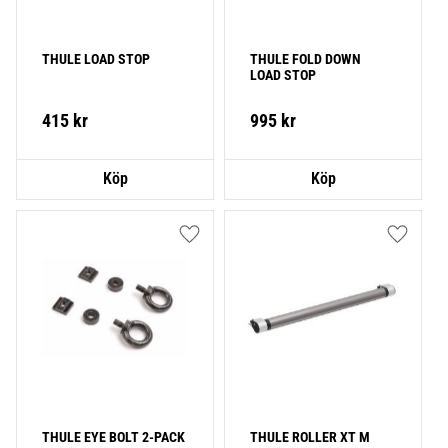
THULE LOAD STOP
THULE FOLD DOWN 
LOAD STOP
415
kr
995
kr
Lägg till i favoriter
Lägg till
THULE EYE BOLT 2-PACK
THULE ROLLER XT M