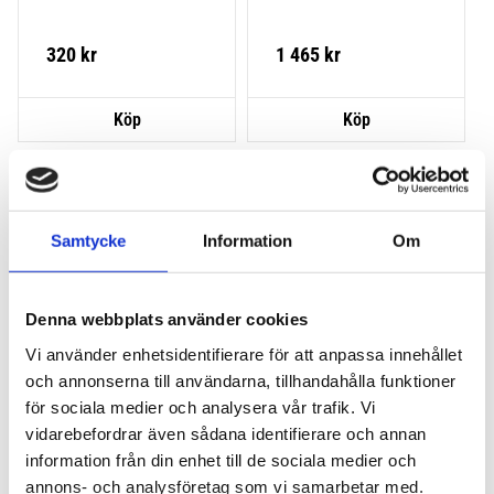
320
kr
1 465
kr
Lägg till i favoriter
Lägg till
Samtycke
Information
Om
Denna webbplats använder cookies
Vi använder enhetsidentifierare för att anpassa innehållet
och annonserna till användarna, tillhandahålla funktioner
THULE ROLLER XT L
THULE PRO LADDER 
för sociala medier och analysera vår trafik. Vi
CARRIER
vidarebefordrar även sådana identifierare och annan
information från din enhet till de sociala medier och
1 695
kr
annons- och analysföretag som vi samarbetar med.
1 780
kr
1 895
kr