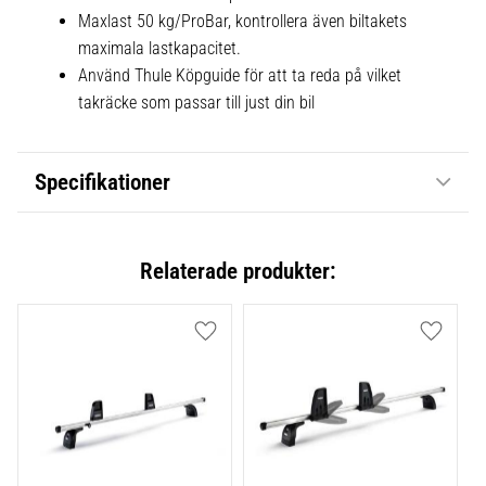
Maxlast 50 kg/ProBar, kontrollera även biltakets
maximala lastkapacitet.
Använd Thule Köpguide för att ta reda på vilket
takräcke som passar till just din bil
Specifikationer
Relaterade produkter:
Lägg till i favoriter
Lägg till