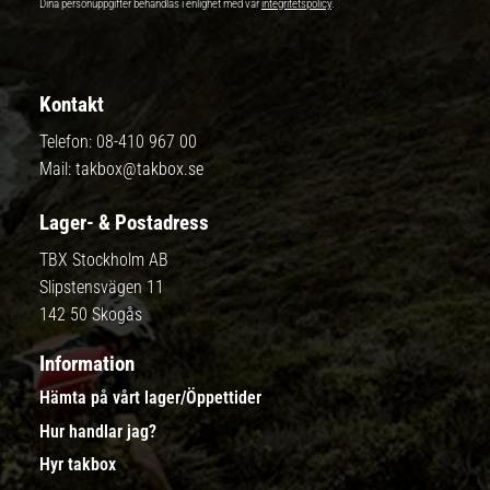
Dina personuppgifter behandlas i enlighet med vår
integritetspolicy
.
Kontakt
Telefon:
08-410 967 00
Mail:
takbox@takbox.se
Lager- & Postadress
TBX Stockholm AB
Slipstensvägen 11
142 50 Skogås
Information
Hämta på vårt lager/Öppettider
Hur handlar jag?
Hyr takbox