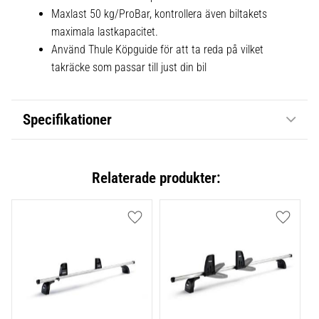
Maxlast 50 kg/ProBar, kontrollera även biltakets
maximala lastkapacitet.
Använd Thule Köpguide för att ta reda på vilket
takräcke som passar till just din bil
Specifikationer
Relaterade produkter:
Lägg till i favoriter
Lägg till