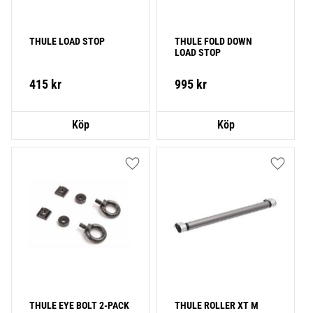
THULE LOAD STOP
THULE FOLD DOWN 
LOAD STOP
415
kr
995
kr
Lägg till i favoriter
Lägg till
THULE EYE BOLT 2-PACK
THULE ROLLER XT M