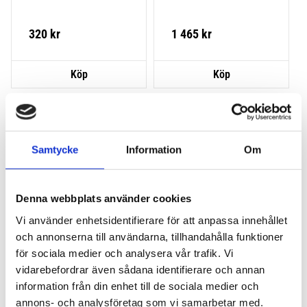
320
kr
1 465
kr
Lägg till i favoriter
Lägg till
Samtycke
Information
Om
Denna webbplats använder cookies
Vi använder enhetsidentifierare för att anpassa innehållet
och annonserna till användarna, tillhandahålla funktioner
THULE ROLLER XT L
THULE PRO LADDER 
för sociala medier och analysera vår trafik. Vi
CARRIER
vidarebefordrar även sådana identifierare och annan
information från din enhet till de sociala medier och
1 695
kr
annons- och analysföretag som vi samarbetar med.
1 780
kr
1 895
kr