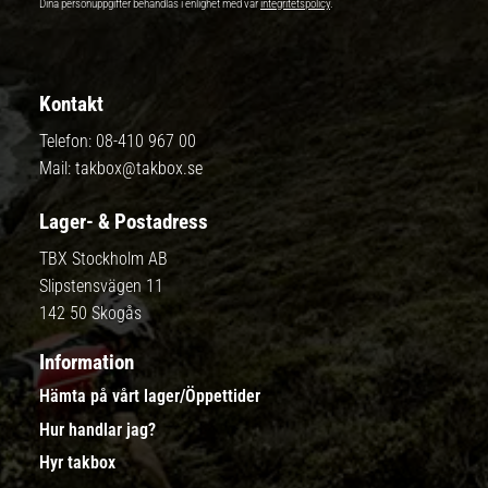
Dina personuppgifter behandlas i enlighet med vår
integritetspolicy
.
Kontakt
Telefon:
08-410 967 00
Mail:
takbox@takbox.se
Lager- & Postadress
TBX Stockholm AB
Slipstensvägen 11
142 50 Skogås
Information
Hämta på vårt lager/Öppettider
Hur handlar jag?
Hyr takbox