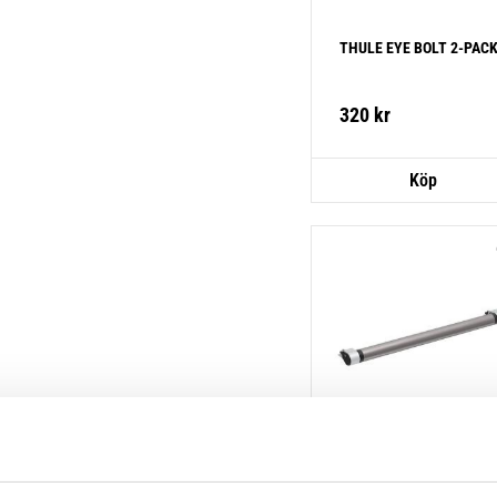
THULE EYE BOLT 2-PAC
320
kr
THULE ROLLER XT L