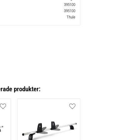
395100
395100
Thule
erade produkter:
Lägg till i favoriter
Lägg till i favoriter