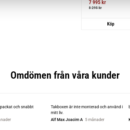
7 995
kr
8 295
kr