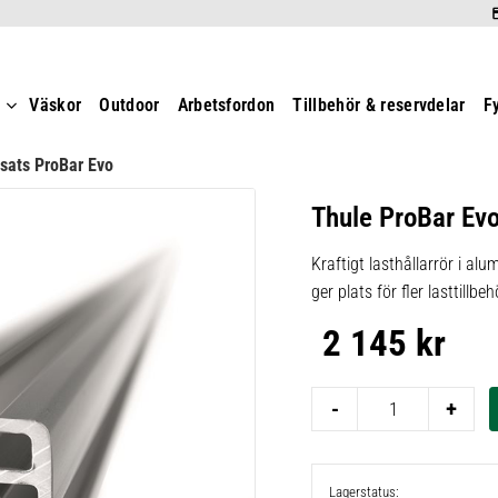
t
Väskor
Outdoor
Arbetsfordon
Tillbehör & reservdelar
F
sats ProBar Evo
Thule ProBar Ev
Kraftigt lasthållarrör i a
ger plats för fler lasttillbeh
2 145
kr
-
+
Lagerstatus