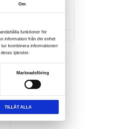
CARRIER
Om
1 695
kr
1 895
kr
andahålla funktioner för
n information från din enhet
 tur kombinera informationen
deras tjänster.
Lägg till i favoriter
Marknadsföring
TILLÅT ALLA