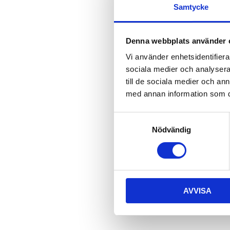
Samtycke
Denna webbplats använder 
Vi använder enhetsidentifierar
sociala medier och analysera 
till de sociala medier och a
med annan information som du 
S
Nödvändig
a
m
t
y
c
AVVISA
k
e
s
v