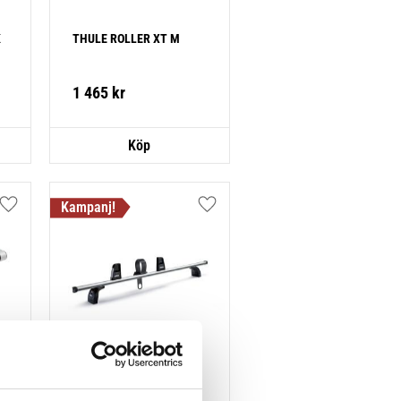
K
THULE ROLLER XT M
1 465
kr
Lägg till i favoriter
Lägg till i favoriter
THULE PRO LADDER 