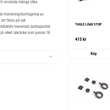
 att använda många olika
bb montering/borttagning av
r att fästa på tak
THULE LOAD STOP
biltakets maximala lastkapacitet.
å vilket takräcke som passar till
415
kr