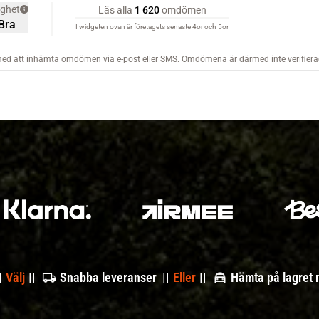
|
Välj
||
Snabba leveranser ||
Eller
||
Hämta på lagret