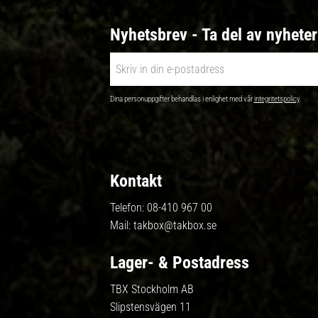
Nyhetsbrev - Ta del av nyhete
Dina personuppgifter behandlas i enlighet med vår
integritetspolicy
.
Kontakt
Telefon:
08-410 967 00
Mail:
takbox@takbox.se
Lager- & Postadress
TBX Stockholm AB
Slipstensvägen 11