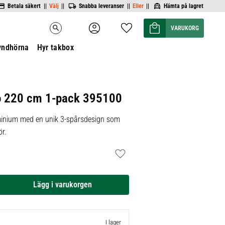
Betala säkert ||
Välj
||
Snabba leveranser ||
Eller
||
Hämta på lagret
Kundvagn
Favoriter
search
yndhörna
Hyr takbox
o 220 cm 1-pack 395100
luminium med en unik 3-spårsdesign som
ör.
Lägg till i favoriter
I lager