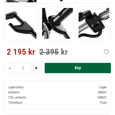
2 195
kr
2 395
kr
Nedsatt pris:
Ordinarie pris:
Lägg t
-
+
Lagerstatus
I lager
Artikelnr
598001
Tillv. artikelnr
598001
Tillverkare
Thule