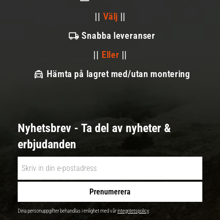
||
Välj
||
Snabba leveranser
||
Eller
||
Hämta på lagret med/utan montering
Nyhetsbrev - Ta del av nyheter &
erbjudanden
Prenumerera
Dina personuppgifter behandlas i enlighet med vår
integritetspolicy
.