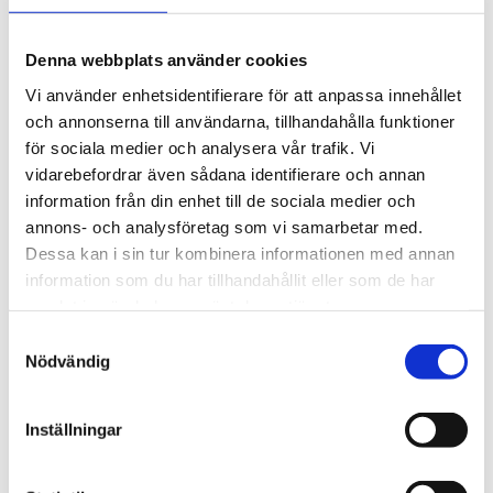
2 395
kr
645
kr
2 595
kr
Denna webbplats använder cookies
Vi använder enhetsidentifierare för att anpassa innehållet
och annonserna till användarna, tillhandahålla funktioner
för sociala medier och analysera vår trafik. Vi
Lägg till i favoriter
Lägg till
vidarebefordrar även sådana identifierare och annan
information från din enhet till de sociala medier och
annons- och analysföretag som vi samarbetar med.
Dessa kan i sin tur kombinera informationen med annan
information som du har tillhandahållit eller som de har
samlat in när du har använt deras tjänster.
S
Nödvändig
a
THULE SQUAREBAR 
THULE CARBON FRAME 
m
ADAPTER PRORIDE
PROTECTOR
t
Passar till Thule ProRide 
En adapter som gör att 
Inställningar
y
598/591
cyklar med kolfiberram 
kan transporteras säkert.
c
175
kr
365
kr