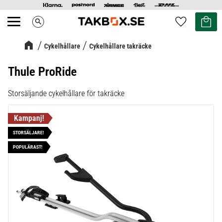
Kundvag
Favoriter
search
Meny
Cykelhållare
Cykelhållare takräcke
Thule ProRide
Storsäljande cykelhållare för takräcke
STORSÄLJARE!
POPULÄRAST!