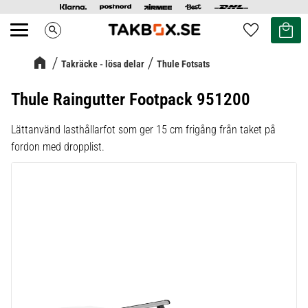
Kundvag
Favoriter
search
Meny
Takräcke - lösa delar
Thule Fotsats
Thule Raingutter Footpack 951200
Lättanvänd lasthållarfot som ger 15 cm frigång från taket på
fordon med dropplist.