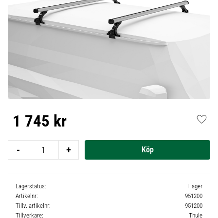
1 745
kr
Lägg t
-
+
Lagerstatus
I lager
Artikelnr
951200
Tillv. artikelnr
951200
Tillverkare
Thule