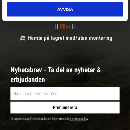
||
Välj
||
AVVISA
Snabba leveranser
||
Eller
||
Hämta på lagret med/utan montering
Nyhetsbrev - Ta del av nyheter &
erbjudanden
Prenumerera
Dina personuppgifter behandlas i enlighet med vår
integritetspolicy
.