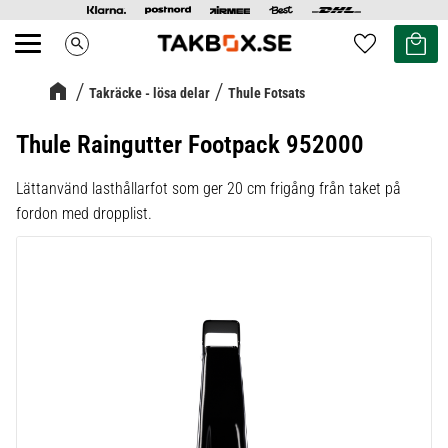
Kundvag
Favoriter
search
Meny
Takräcke - lösa delar
Thule Fotsats
Thule Raingutter Footpack 952000
Lättanvänd lasthållarfot som ger 20 cm frigång från taket på
fordon med dropplist.