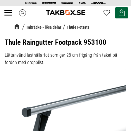
Kundvag
Favoriter
search
Meny
Takräcke - lösa delar
Thule Fotsats
Thule Raingutter Footpack 953100
Lättanvänd lasthållarfot som ger 28 cm frigång från taket på
fordon med dropplist.