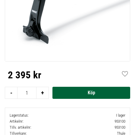
2 395
kr
Lägg t
-
+
Lagerstatus
I lager
Artikelnr
953100
Tillv. artikelnr
953100
Tillverkare
Thule