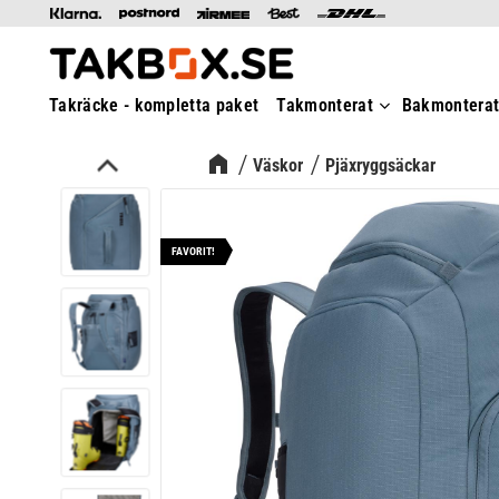
Takräcke - kompletta paket
Takmonterat
Bakmontera
Väskor
Pjäxryggsäckar
FAVORIT!