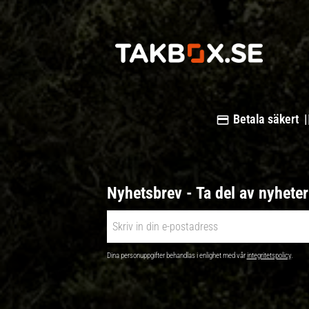
Betala säkert |
Nyhetsbrev - Ta del av nyhete
Dina personuppgifter behandlas i enlighet med vår
integritetspolicy
.