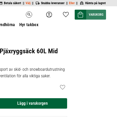
Betala säkert ||
Välj
||
Snabba leveranser ||
Eller
||
Hämta på lagret
Kundvagn
Favoriter
search
yndhörna
Hyr takbox
 Pjäxryggsäck 60L Mid
nsport av skid- och snowboardutrustning
ntilation för alla viktiga saker.
Lägg till i favoriter