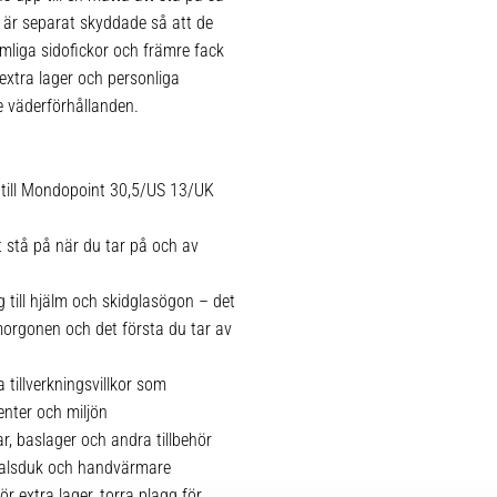
n är separat skyddade så att de
mliga sidofickor och främre fack
extra lager och personliga
de väderförhållanden.
till Mondopoint 30,5/US 13/UK
t stå på när du tar på och av
 till hjälm och skidglasögon – det
morgonen och det första du tar av
 tillverkningsvillkor som
enter och miljön
r, baslager och andra tillbehör
, halsduk och handvärmare
r extra lager, torra plagg för