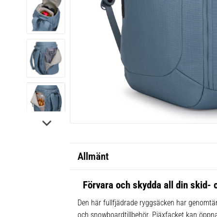
Allmänt
Förvara och skydda all din skid-
Den här fullfjädrade ryggsäcken har genomtänk
och snowboardtillbehör. Pjäxfacket kan öppnas