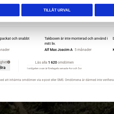
TILLÅT URVAL