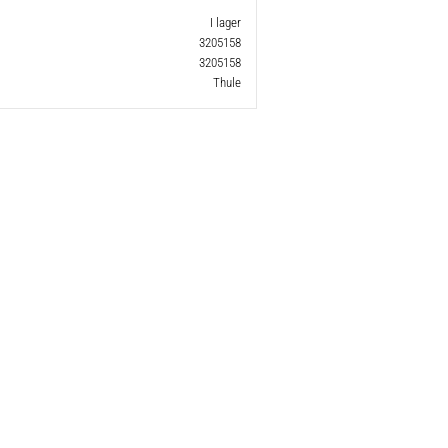
I lager
3205158
3205158
Thule