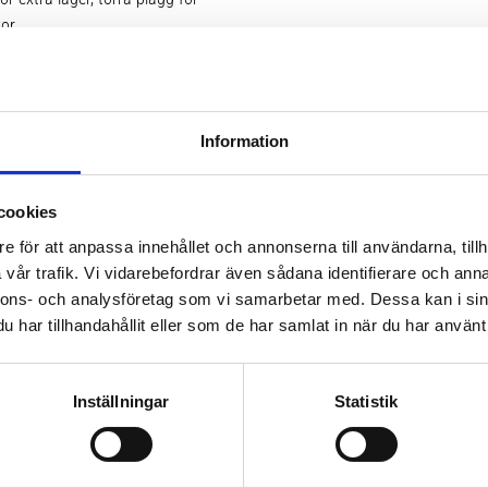
xor
yddar glasen och håller dem torra
rna kan torka efter en dag i
kan på Thule skidväska på hjul
Information
åtkomst till plånbok och nycklar
cookies
e för att anpassa innehållet och annonserna till användarna, tillh
vår trafik. Vi vidarebefordrar även sådana identifierare och anna
nnons- och analysföretag som vi samarbetar med. Dessa kan i sin
har tillhandahållit eller som de har samlat in när du har använt 
Inställningar
Statistik