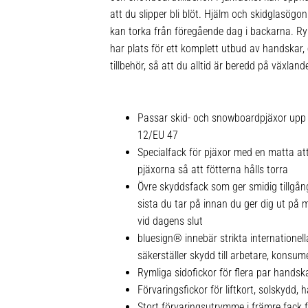
att du slipper bli blöt. Hjälm och skidglasögo
kan torka från föregående dag i backarna. Ry
har plats för ett komplett utbud av handskar, 
tillbehör, så att du alltid är beredd på växlan
Passar skid- och snowboardpjäxor upp 
12/EU 47
Specialfack för pjäxor med en matta at
pjäxorna så att fötterna hålls torra
Övre skyddsfack som ger smidig tillgång
sista du tar på innan du ger dig ut på 
vid dagens slut
bluesign® innebär strikta internationella
säkerställer skydd till arbetare, konsum
Rymliga sidofickor för flera par handska
Förvaringsfickor för liftkort, solskydd
Stort förvaringsutrymme i främre fack fö