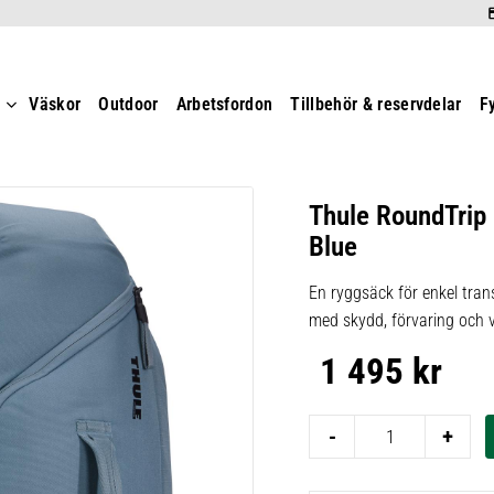
t
Väskor
Outdoor
Arbetsfordon
Tillbehör & reservdelar
F
Thule RoundTrip
Blue
En ryggsäck för enkel tra
med skydd, förvaring och ve
1 495
kr
-
+