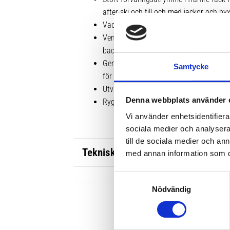
after-ski och till och med jackor och by
Vadderat fack för skidglasögon som sk
Ventilerande dragkedjor så att handska
backen
Genomgående rem som fäster duffelväs
Samtycke
för smidig hantering på flygplatsen
Utvändig ficka med dragkedja för enkel 
Denna webbplats använder 
Ryggsäcksremmar för enkel transport
Vi använder enhetsidentifierar
sociala medier och analysera 
till de sociala medier och a
Tekniska specifikationer
med annan information som du 
S
Nödvändig
a
m
t
y