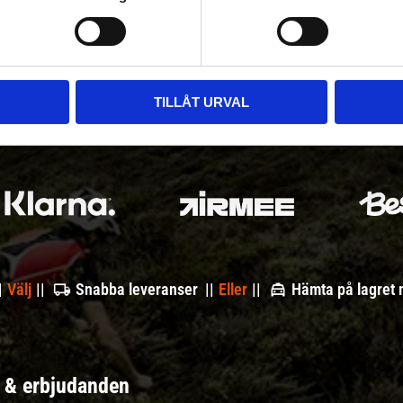
TILLÅT URVAL
|
Välj
||
Snabba leveranser ||
Eller
||
Hämta på lagret
r & erbjudanden