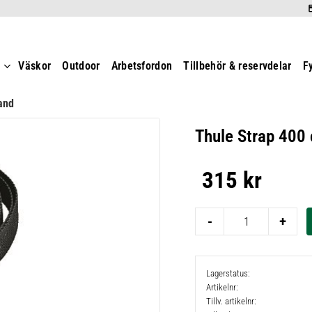
t
Väskor
Outdoor
Arbetsfordon
Tillbehör & reservdelar
F
and
Thule Strap 400
315
kr
-
+
Lagerstatus
Artikelnr
Tillv. artikelnr