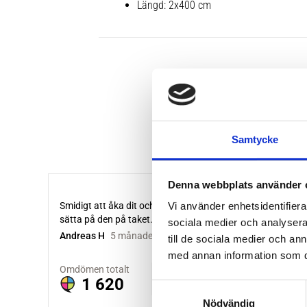
Längd: 2x400 cm
Samtycke
Denna webbplats använder 
Vi använder enhetsidentifierar
sociala medier och analysera 
till de sociala medier och a
med annan information som du 
S
Nödvändig
a