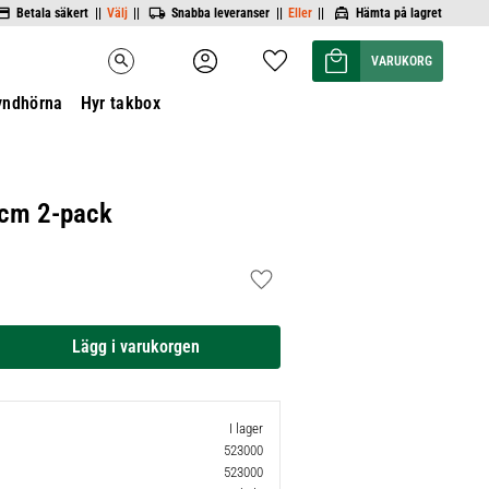
Betala säkert ||
Välj
||
Snabba leveranser ||
Eller
||
Hämta på lagret
Kundvagn
Favoriter
search
yndhörna
Hyr takbox
 cm 2-pack
Lägg till i favoriter
I lager
523000
523000