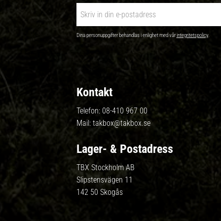
Dina personuppgifter behandlas i enlighet med vår
integritetspolicy
.
Kontakt
Telefon:
08-410 967 00
Mail:
takbox@takbox.se
Lager- & Postadress
TBX Stockholm AB
Slipstensvägen 11
142 50 Skogås