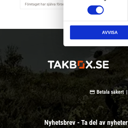
m
t
y
c
AVVISA
k
e
s
v
a
l
Betala säkert |
Nyhetsbrev - Ta del av nyhete