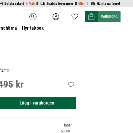
Betala säkert ||
Välj
||
Snabba leveranser ||
Eller
||
Hämta på lagret
Kundvagn
Favoriter
search
yndhörna
Hyr takbox
fäste
495
kr
inarie pris:
Lägg till i favoriter
I lager
568001