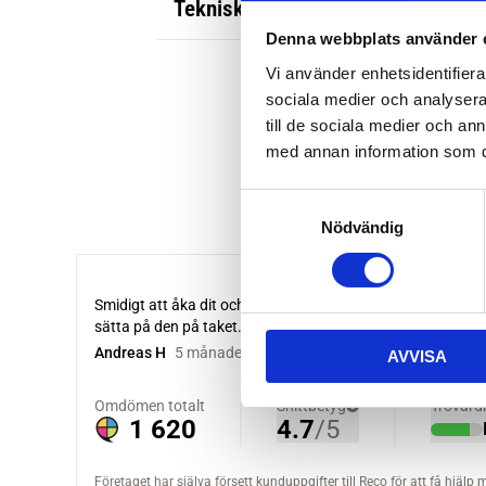
Tekniska specifikationer
Denna webbplats använder 
Vi använder enhetsidentifierar
sociala medier och analysera 
till de sociala medier och a
med annan information som du 
S
Nödvändig
a
m
t
y
c
AVVISA
k
e
s
v
a