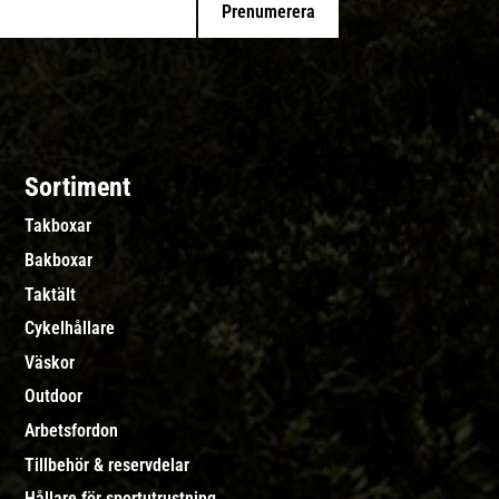
Prenumerera
Sortiment
Takboxar
Bakboxar
Taktält
Cykelhållare
Väskor
Outdoor
Arbetsfordon
Tillbehör & reservdelar
Hållare för sportutrustning