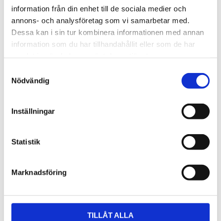
information från din enhet till de sociala medier och
annons- och analysföretag som vi samarbetar med.
Tekniska specifikationer
Dessa kan i sin tur kombinera informationen med annan
information som du har tillhandahållit eller som de har
Video
samlat in när du har använt deras tjänster.
S
Nödvändig
a
m
t
Inställningar
y
c
k
Statistik
e
s
Marknadsföring
v
a
l
TILLÅT ALLA