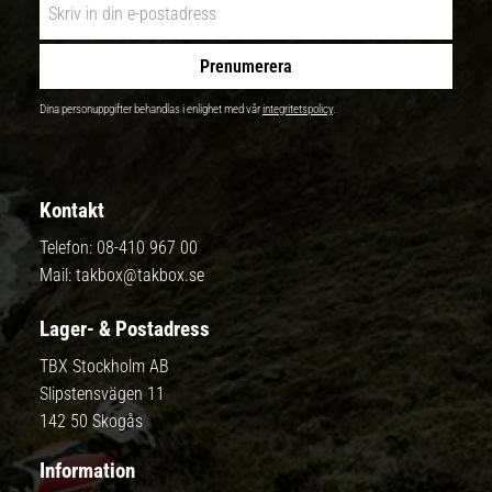
Prenumerera
Dina personuppgifter behandlas i enlighet med vår
integritetspolicy
.
Kontakt
Telefon:
08-410 967 00
Mail:
takbox@takbox.se
Lager- & Postadress
TBX Stockholm AB
Slipstensvägen 11
142 50 Skogås
Information