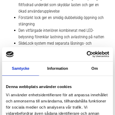
filtfodrad underdel som skyddar lasten och ger en
ökad användarupplevelse
Förstärkt lock ger en smidig dubbelsidig öppning och
stängning
Den vitfärgade interiören kombinerat med LED-
belysning förenklar lastning och avlastning på natten
SlideLock-system med separata låsnings- och
öppningsfunktioner som låser locket automatiskt och
visar när boxen är ordentligt stängd
Lätt att montera tack vare snabbfästet PowerClick.
Samtycke
Information
Om
Den integrerade momentindikatorn klickar när den är
rätt monterad, vilket gör monteringen både snabb och
säker.
Denna webbplats använder cookies
Full åtkomst till bagageutrymmet utan att takboxen är
i vägen tack vare dess framskjutna placering på taket
Vi använder enhetsidentifierare för att anpassa innehållet
och annonserna till användarna, tillhandahålla funktioner
Inklusive Thule Box Lid Cover som effektivt skyddar
för sociala medier och analysera vår trafik. Vi
boxen mot repor och damm vid förvarin
vidarebefordrar även sådana identifierare och annan