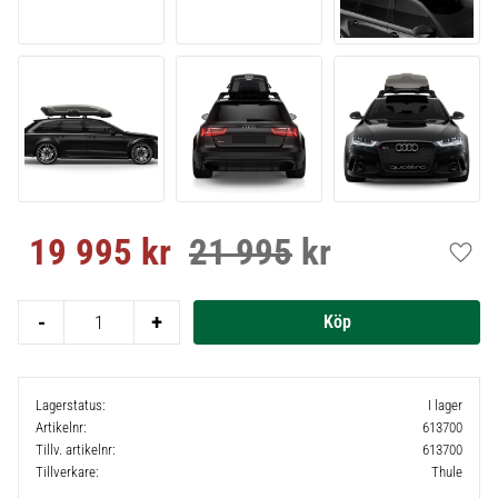
19 995
kr
21 995
kr
Nedsatt pris:
Ordinarie pris:
Lägg t
-
+
Lagerstatus
I lager
Artikelnr
613700
Tillv. artikelnr
613700
Tillverkare
Thule