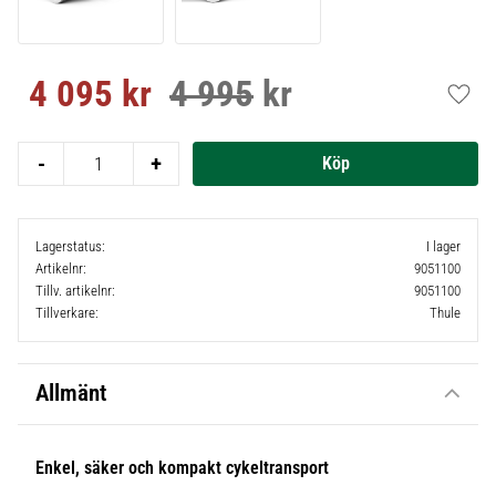
4 095
kr
4 995
kr
Nedsatt pris:
Ordinarie pris:
Lägg t
-
+
Lagerstatus
I lager
Artikelnr
9051100
Tillv. artikelnr
9051100
Tillverkare
Thule
Allmänt
Enkel, säker och kompakt cykeltransport