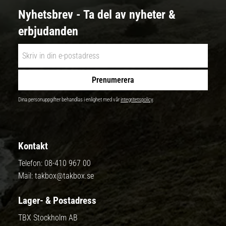
Nyhetsbrev - Ta del av nyheter &
erbjudanden
Prenumerera
Dina personuppgifter behandlas i enlighet med vår
integritetspolicy
.
Kontakt
Telefon:
08-410 967 00
Mail:
takbox@takbox.se
Lager- & Postadress
TBX Stockholm AB