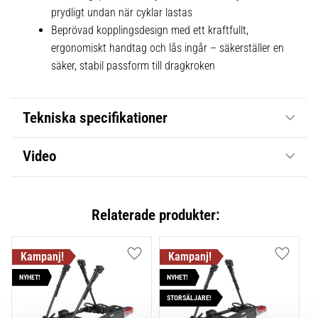
prydligt undan när cyklar lastas
Beprövad kopplingsdesign med ett kraftfullt,
ergonomiskt handtag och lås ingår – säkerställer en
säker, stabil passform till dragkroken
Tekniska specifikationer
Video
Relaterade produkter:
Lägg till i favoriter
Lägg till
NYHET!
NYHET!
STORSÄLJARE!