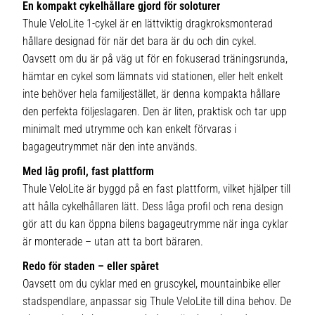
En kompakt cykelhållare gjord för soloturer
Thule VeloLite 1-cykel är en lättviktig dragkroksmonterad
hållare designad för när det bara är du och din cykel.
Oavsett om du är på väg ut för en fokuserad träningsrunda,
hämtar en cykel som lämnats vid stationen, eller helt enkelt
inte behöver hela familjestället, är denna kompakta hållare
den perfekta följeslagaren. Den är liten, praktisk och tar upp
minimalt med utrymme och kan enkelt förvaras i
bagageutrymmet när den inte används.
Med låg profil, fast plattform
Thule VeloLite är byggd på en fast plattform, vilket hjälper till
att hålla cykelhållaren lätt. Dess låga profil och rena design
gör att du kan öppna bilens bagageutrymme när inga cyklar
är monterade – utan att ta bort bäraren.
Redo för staden – eller spåret
Oavsett om du cyklar med en gruscykel, mountainbike eller
stadspendlare, anpassar sig Thule VeloLite till dina behov. De