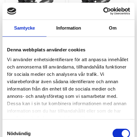
Samtycke
Information
Om
THULE VELOLITE 3 
THULE VELOLITE 2 
CYKLAR
CYKEL
Kompakt och 
Kompakt och 
Denna webbplats använder cookies
kostnadseffektiv 
kostnadseffektiv 
cykelhållare monterad på 
dragkroksmonterad 
Vi använder enhetsidentifierare för att anpassa innehållet
6 895
kr
5 495
kr
dragkrok för 3 cyklar, 
cykelhållare för 1 cykel, 
och annonserna till användarna, tillhandahålla funktioner
designad för daglig 
designad för daglig 
7 595
kr
6 295
kr
användning och enkel 
användning och enkel 
för sociala medier och analysera vår trafik. Vi
förvaring
förvaring
vidarebefordrar även sådana identifierare och annan
information från din enhet till de sociala medier och
annons- och analysföretag som vi samarbetar med.
Dessa kan i sin tur kombinera informationen med annan
Lägg till i favoriter
Lägg till
information som du har tillhandahållit eller som de har
samlat in när du har använt deras tjänster.
S
Nödvändig
a