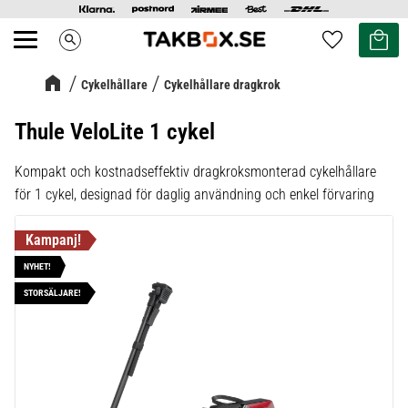
Kundvag
Favoriter
search
Meny
Cykelhållare
Cykelhållare dragkrok
Thule VeloLite 1 cykel
Kompakt och kostnadseffektiv dragkroksmonterad cykelhållare
för 1 cykel, designad för daglig användning och enkel förvaring
NYHET!
STORSÄLJARE!