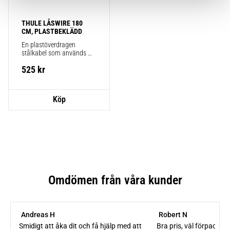
THULE LÅSWIRE 180 
CM, PLASTBEKLÄDD
​En plastöverdragen 
stålkabel som används 
för att låsa fast din cykel i 
525
kr
cykelhållaren och ge ett 
extra stöldskydd.