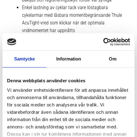
Enkel lastning av cyklar tack vare löstagbara
cykelarmar med låsbara momentbegränsande Thule
AcuTight-vred som klickar när det optimala
vridmomentet har uppnåtts
Enkel lastning av cyklar tack vare relingar som skjuts
från vänster till höger
Enkelt att fästa hjulen tack vare justerbara hjulhållare
Samtycke
Information
Om
med pumpspännen
Plattformen fälls upp vertikalt mot bagageutrymmet
när den inte används
Denna webbplats använder cookies
Cyklarna kan låsas fast i cykelhållaren (lås ingår)
Vi använder enhetsidentifierare för att anpassa innehållet
Möjligt att öppna fordonets bagageutrymme utan
och annonserna till användarna, tillhandahålla funktioner
monterade cyklar
för sociala medier och analysera vår trafik. Vi
vidarebefordrar även sådana identifierare och annan
information från din enhet till de sociala medier och
Tekniska specifikationer
annons- och analysföretag som vi samarbetar med.
Dessa kan i sin tur kombinera informationen med annan