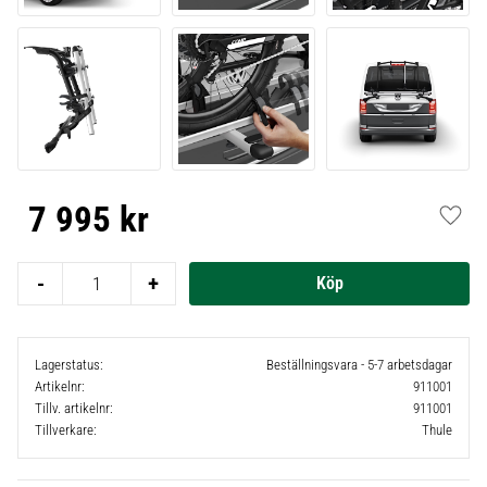
7 995
kr
Lägg t
-
+
Lagerstatus
Beställningsvara - 5-7 arbetsdagar
Artikelnr
911001
Tillv. artikelnr
911001
Tillverkare
Thule