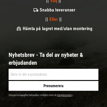
||
Välj
||
Snabba leveranser
||
Eller
||
Hämta på lagret med/utan montering
Nyhetsbrev - Ta del av nyheter &
erbjudanden
Prenumerera
Dina personuppgifter behandlas i enlighet med vår
integritetspolicy
.