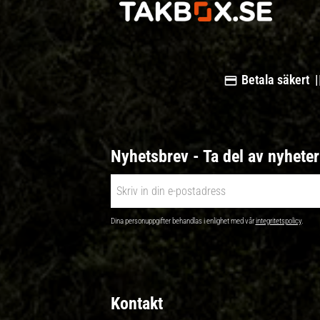
Betala säkert |
Nyhetsbrev - Ta del av nyhete
Dina personuppgifter behandlas i enlighet med vår
integritetspolicy
.
Kontakt