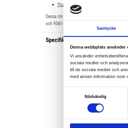
Thule Raised Rail Edge Fotsats 720400
Dessa rör passar ej i de äldre Thule WingB
och 9581-9585/9581B-9585B
Samtycke
Specifikationer
Denna webbplats använder 
Vi använder enhetsidentifierar
sociala medier och analysera 
till de sociala medier och a
med annan information som du 
S
Nödvändig
a
m
t
y
c