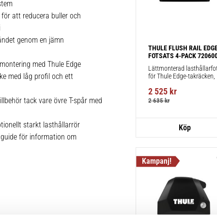
stem
 för att reducera buller och
i
tåndet genom en jämn
THULE FLUSH RAIL EDGE
FOTSATS 4-PACK 72060
kmontering med Thule Edge
Lättmonterad lasthållarfot
cke med låg profil och ett
för Thule Edge-takräcken, 
för fordon med integrerad 
2 525
kr
reling.
llbehör tack vare övre T-spår med
2 635
kr
onellt starkt lasthållarrör
pguide för information om