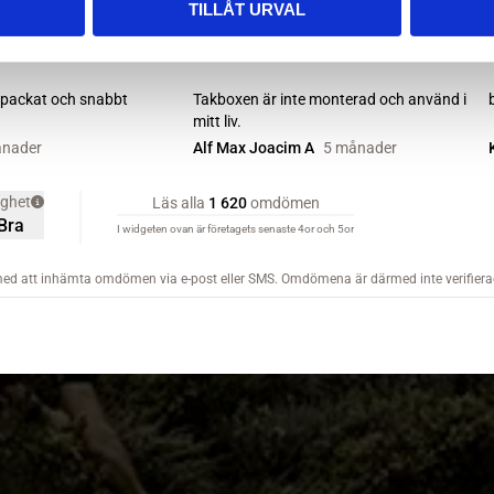
TILLÅT URVAL