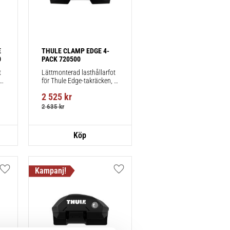
 
THULE CLAMP EDGE 4-
0
PACK 720500
 
Lättmonterad lasthållarfot 
för Thule Edge-takräcken, 
för fordon utan befintliga 
2 525
kr
fästpunkter för takräcke 
eller fabriksmonterade 
2 635
kr
räcken.
Lägg till i favoriter
Lägg till i favoriter