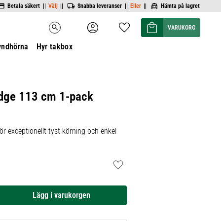
Betala säkert ||
Välj
||
Snabba leveranser ||
Eller
||
Hämta på lagret
Kundvagn
Favoriter
search
yndhörna
Hyr takbox
dge 113 cm 1-pack
ör exceptionellt tyst körning och enkel
Lägg till i favoriter