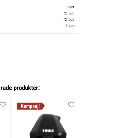
I lager
721600
721600
Thule
erade produkter:
Lägg till i favoriter
Lägg till i favoriter