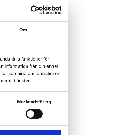
-
THULE RAISED RAIL 
Om
EDGE 4-PACK 720400
 
Lättmonterad lasthållarfot 
för Thule Edge-takräcken, 
 
för fordon med takreling.
3 295
kr
andahålla funktioner för
3 415
kr
n information från din enhet
 tur kombinera informationen
deras tjänster.
Marknadsföring