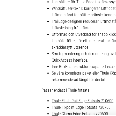
Lasthållare för Thule Edge takräckessy
WindDiffuser-teknik korrigerar luftflödet
luftmotstånd för bättre bränsleekonom
TrailEdge-designen reducerar luftmots
luftavledning från räcket
Utformad och utvecklad för snabb klic
lasthållarfötter, för ett integrerat takrä
skräddarsytt utseende
Smidig montering och demontering av ti
QuickAccess-interface.
Inre BoxBeam-struktur skapar ett excepti
Se våra kompletta paket eller Thule Kö
rekommenderad längd för din bil.
Passar endast i Thule fotsats
Thule Flush Rail Edge Fotsats 710600
Thule Fixpoint Edge Fotsats 720700
Thule Clamp Edge Fotsats 720500