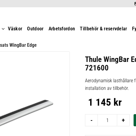
t
Väskor
Outdoor
Arbetsfordon
Tillbehör & reservdelar
F
rsats WingBar Edge
Thule WingBar E
721600
Aerodynamisk lasthållare f
installation av tillbehör.
1 145
kr
-
+