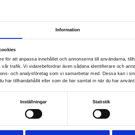
ar Edge 9591-9596/9591B-9596B
THULE FIXPOINT EDGE 4
Information
PACK 720700
Lättmonterad lasthållarfot
för Thule Edge-takräcken, 
för fordon med integrerade
cookies
2 525
kr
fästpunkter, T-spår eller 
fästpunkter för anpassad 
e för att anpassa innehållet och annonserna till användarna, tillh
2 635
kr
installation av hållare.
vår trafik. Vi vidarebefordrar även sådana identifierare och anna
nnons- och analysföretag som vi samarbetar med. Dessa kan i sin
har tillhandahållit eller som de har samlat in när du har använt 
Inställningar
Statistik