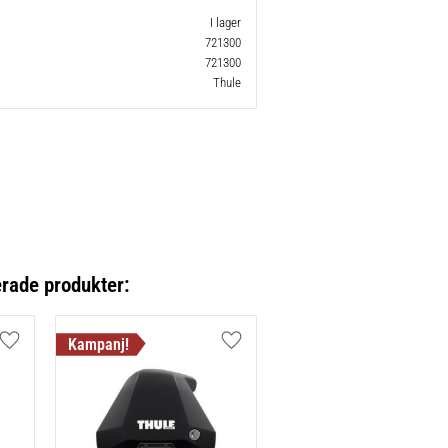
I lager
721300
721300
Thule
erade produkter:
Lägg till i favoriter
Lägg till i favoriter