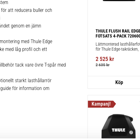
stem
 för att reducera buller och
i
tåndet genom en jämn
THULE FLUSH RAIL EDGE
FOTSATS 4-PACK 72060
kmontering med Thule Edge
Lättmonterad lasthållarfot
cke med låg profil och ett
för Thule Edge-takräcken, 
för fordon med integrerad 
2 525
kr
reling.
llbehör tack vare övre T-spår med
2 635
kr
onellt starkt lasthållarrör
pguide för information om