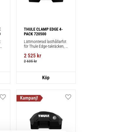
 
THULE CLAMP EDGE 4-
0
PACK 720500
 
Lättmonterad lasthållarfot 
för Thule Edge-takräcken, 
för fordon utan befintliga 
2 525
kr
fästpunkter för takräcke 
eller fabriksmonterade 
2 635
kr
räcken.
Lägg till i favoriter
Lägg till i favoriter