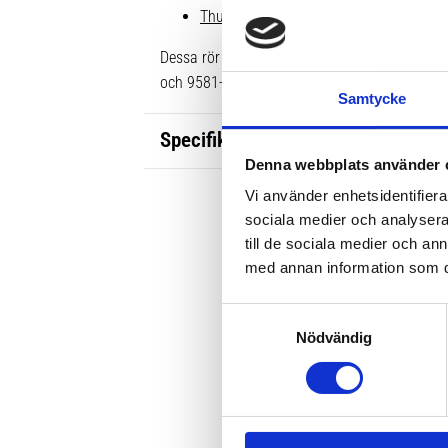
Thule Raised Rail Edge Fotsats 720400
Dessa rör passar ej i de äldre Thule WingB
och 9581-9585/9581B-9585B
Samtycke
Specifikationer
Denna webbplats använder 
Vi använder enhetsidentifierar
sociala medier och analysera 
till de sociala medier och a
med annan information som du 
S
Nödvändig
a
m
t
y
c