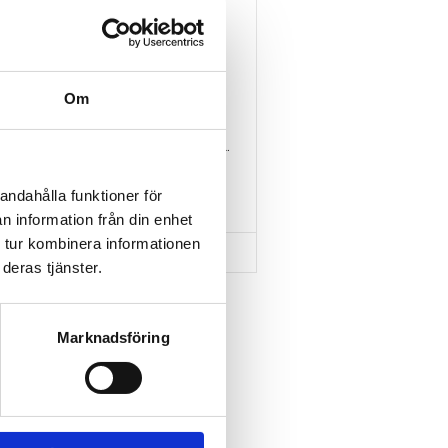
-
THULE RAISED RAIL 
Om
EDGE 4-PACK 720400
 
Lättmonterad lasthållarfot 
för Thule Edge-takräcken, 
 
för fordon med takreling.
3 295
kr
andahålla funktioner för
3 415
kr
n information från din enhet
 tur kombinera informationen
deras tjänster.
Marknadsföring