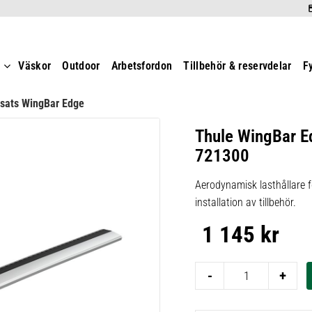
t
Väskor
Outdoor
Arbetsfordon
Tillbehör & reservdelar
F
rsats WingBar Edge
Thule WingBar E
721300
Aerodynamisk lasthållare f
installation av tillbehör.
1 145
kr
-
+