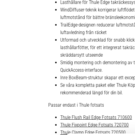
Lasthållare för Thule Edge takräckessy
WindDiffuser-teknik korrigerar luftflödet
luftmotstånd för bättre bränsleekonom
TrailEdge-designen reducerar luftmots
luftavledning från räcket
Utformad och utvecklad för snabb klic
lasthållarfötter, för ett integrerat takrä
skräddarsytt utseende
Smidig montering och demontering av ti
QuickAccess-interface.
Inre BoxBeam-struktur skapar ett excepti
Se våra kompletta paket eller Thule Kö
rekommenderad längd för din bil.
Passar endast i Thule fotsats
Thule Flush Rail Edge Fotsats 710600
Thule Fixpoint Edge Fotsats 720700
Thule Clamp Edge Fotsats 720500