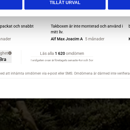
TILLÅT URVAL