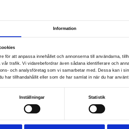
ar Edge 9591-9596/9591B-9596B
THULE FIXPOINT EDGE 4
Information
PACK 720700
Lättmonterad lasthållarfot
för Thule Edge-takräcken, 
för fordon med integrerade
cookies
2 525
kr
fästpunkter, T-spår eller 
fästpunkter för anpassad 
e för att anpassa innehållet och annonserna till användarna, tillh
2 635
kr
installation av hållare.
vår trafik. Vi vidarebefordrar även sådana identifierare och anna
nnons- och analysföretag som vi samarbetar med. Dessa kan i sin
har tillhandahållit eller som de har samlat in när du har använt 
Inställningar
Statistik