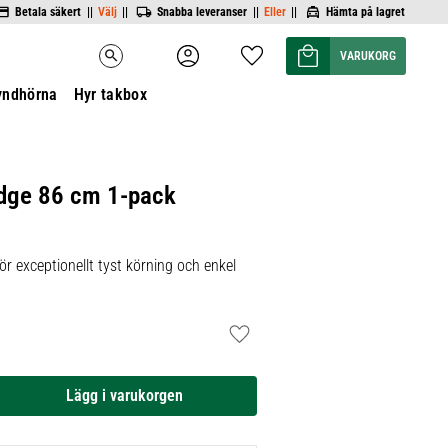
Betala säkert ||
Välj
||
Snabba leveranser ||
Eller
||
Hämta på lagret
Kundvagn
Favoriter
search
yndhörna
Hyr takbox
dge 86 cm 1-pack
ör exceptionellt tyst körning och enkel
Lägg till i favoriter