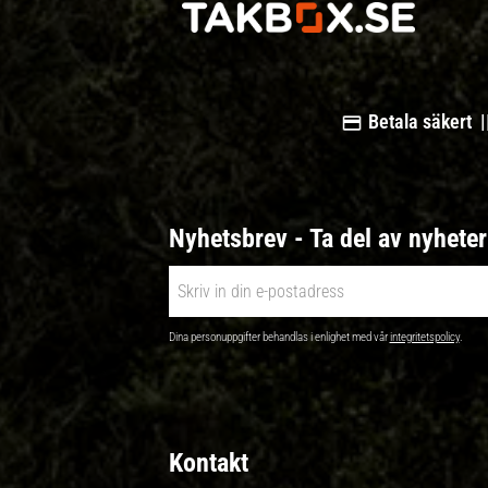
Betala säkert |
Nyhetsbrev - Ta del av nyhete
Dina personuppgifter behandlas i enlighet med vår
integritetspolicy
.
Kontakt