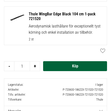
Thule WingBar Edge Black 104 cm 1-pack
721520
Aerodynamisk lasthållare för exceptionellt tyst
körning och enkel installation av tillbehör.
2 st
Lägg t
-
+
Lagerstatus
I lager
Artikelnr
P-720600-186223-721520-721520
Tillv. artikelnr
P-720600-186223-721520-721520
Tillverkare
Thule