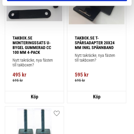
TAKBOX.SE 
TAKBOX.SE T-
MONTERINGSSATS U-
SPÅRSADAPTER 20X24 
BYGEL GUMMERAD CC 
MM INKL SPÄNNBAND
100 MM 4-PACK
Nytt takräcke, nya fästen 
Nytt takräcke, nya fästen 
till takboxen?
till takboxen?
495
kr
595
kr
695
kr
695
kr
Lägg till i favoriter