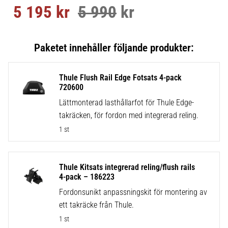
5 195
kr
5 990
kr
Nedsatt pris:
Ordinarie pris:
Thule Flush Rail Edge Fotsats 4-pack
720600
Lättmonterad lasthållarfot för Thule Edge-
takräcken, för fordon med integrerad reling.
1 st
Thule Kitsats integrerad reling/flush rails
4-pack – 186223
Fordonsunikt anpassningskit för montering av
ett takräcke från Thule.
1 st