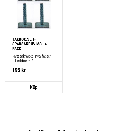
TAKBOX.SE T-
SPÅRSSKRUV M8 - 4-
PACK
Nytt takräcke, nya fästen 
till takboxen?
195
kr