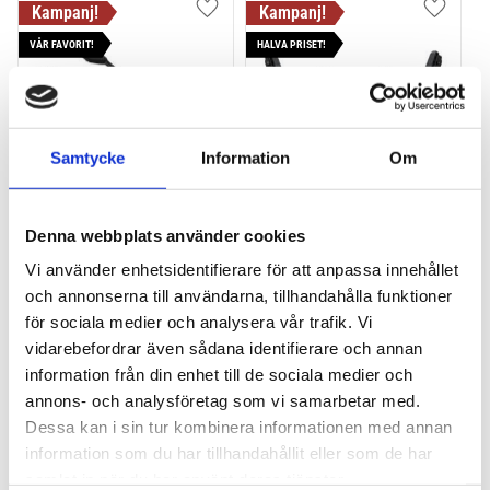
Lägg till i favoriter
Lägg till
VÅR FAVORIT!
HALVA PRISET!
Samtycke
Information
Om
THULE PRORIDE BLACK
THULE DOCKGLIDE
Denna webbplats använder cookies
Storsäljande 
Horisontell kajakhållare
Vi använder enhetsidentifierare för att anpassa innehållet
takcykelhållare 
och annonserna till användarna, tillhandahålla funktioner
2 395
kr
1 495
kr
för sociala medier och analysera vår trafik. Vi
2 595
kr
3 145
kr
vidarebefordrar även sådana identifierare och annan
information från din enhet till de sociala medier och
annons- och analysföretag som vi samarbetar med.
Dessa kan i sin tur kombinera informationen med annan
information som du har tillhandahållit eller som de har
Lägg till i favoriter
Lägg till
samlat in när du har använt deras tjänster.
POPULÄRAST!