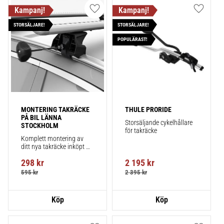
Lägg till i favoriter
Lägg till
STORSÄLJARE!
STORSÄLJARE!
POPULÄRAST!
MONTERING TAKRÄCKE 
THULE PRORIDE
PÅ BIL LÄNNA 
Storsäljande cykelhållare 
STOCKHOLM
för takräcke
Komplett montering av 
ditt nya takräcke inköpt 
från takbox.se inklusive 
298
kr
2 195
kr
montering på din bil.
595
kr
2 395
kr