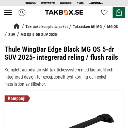
Kundvag
Favoriter
search
Meny
Takräcke kompletta paket
Takräcken till MG
MG QS
SUV
MG QS 5-DR SUV 2025-
Thule WingBar Edge Black MG QS 5-dr
SUV 2025- integrerad reling / flush rails
Komplett aerodynamiskt takräckessystem med låg profil och
integrerad design för exceptionellt tyst körning och enkel
installation av tillbehör.